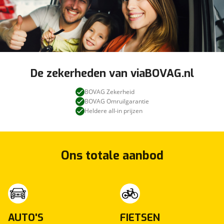
De zekerheden van viaBOVAG.nl
BOVAG Zekerheid
BOVAG Omruilgarantie
Heldere all-in prijzen
Ons totale aanbod
AUTO'S
FIETSEN