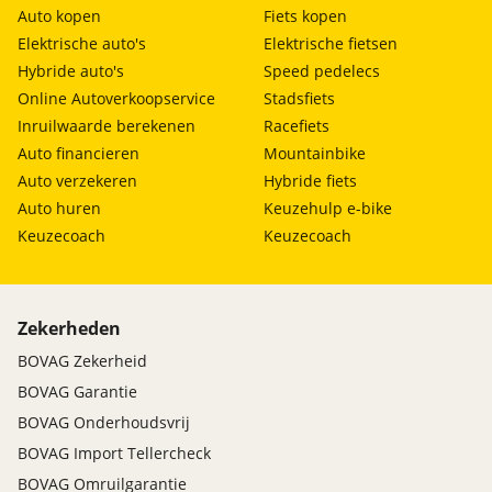
Auto kopen
Fiets kopen
Elektrische auto's
Elektrische fietsen
Hybride auto's
Speed pedelecs
Online Autoverkoopservice
Stadsfiets
Inruilwaarde berekenen
Racefiets
Auto financieren
Mountainbike
Auto verzekeren
Hybride fiets
Auto huren
Keuzehulp e-bike
Keuzecoach
Keuzecoach
Zekerheden
BOVAG Zekerheid
BOVAG Garantie
BOVAG Onderhoudsvrij
BOVAG Import Tellercheck
BOVAG Omruilgarantie