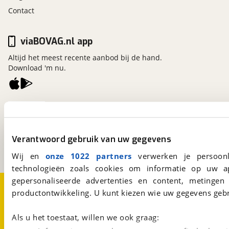
Contact
viaBOVAG.nl app
Altijd het meest recente aanbod bij de hand.
Download 'm nu.
viaBOVAG.nl
Kosterijland
15
3981 AJ
Bunnik
Verantwoord gebruik van uw gegevens
Een initiatief van
BOVAG
Wij en
onze 1022 partners
verwerken je persoonl
technologieën zoals cookies om informatie op uw a
gepersonaliseerde advertenties en content, metingen
Over viaBOVAG.nl
Disclaimer- en Privacyverklaring
productontwikkeling. U kunt kiezen wie uw gegevens gebr
Cookievoorkeuren
Vacatures
Als u het toestaat, willen we ook graag: