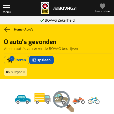
Favorieten
Menu
BOVAG Zekerheid
|
Home
>
Auto's
0 auto's gevonden
Alleen auto’s van erkende BOVAG bedrijven
1
Filteren
Opslaan
Rolls-Royce