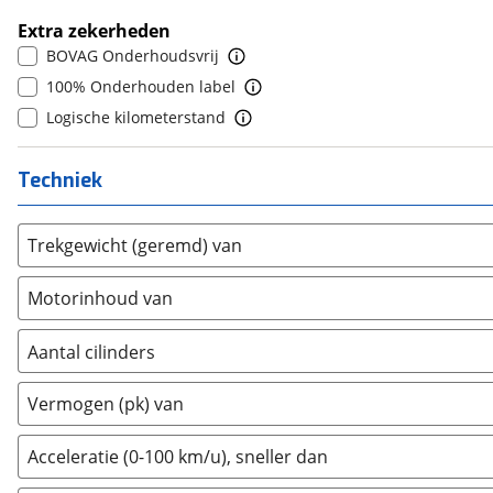
6
(
0
)
Bold
(
4
)
Extra zekerheden
7
(
0
)
BYD
(
815
)
BOVAG Onderhoudsvrij
8
(
0
)
Cadillac
(
14
)
100% Onderhouden label
9
(
0
)
Casalini
(
1
)
Logische kilometerstand
10+
(
0
)
Changan
(
41
)
Chatenet
(
1
)
Techniek
Chevrolet
(
56
)
Chrysler
(
17
)
Trekgewicht (geremd) van
Citroën
(
3568
)
Motorinhoud van
Cupra
(
1163
)
Dacia
(
1472
)
Aantal cilinders
Daewoo
(
1
)
2
(
0
)
Daihatsu
(
18
)
Vermogen (pk) van
3
(
0
)
Daimler
(
2
)
4
(
0
)
DFSK
(
21
)
Acceleratie (0-100 km/u), sneller dan
5
(
0
)
Dodge
(
110
)