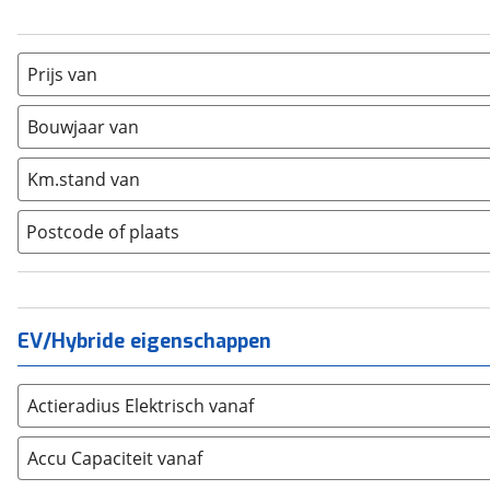
Ghost
(
1
)
BMW
(
10265
)
Silver-Seraph
(
1
)
Citroën
(
3568
)
Fiat
(
2473
)
Prijs van
Ford
(
8562
)
Bouwjaar van
Hyundai
(
3682
)
Kia
(
8614
)
Km.stand van
Mazda
(
2863
)
Mercedes-Benz
(
8112
)
Postcode of plaats
Mini
(
2379
)
Nissan
(
2864
)
Opel
(
6218
)
EV/Hybride eigenschappen
Peugeot
(
7270
)
Renault
(
8006
)
Seat
(
2351
)
Actieradius Elektrisch vanaf
SKODA
(
3302
)
Accu Capaciteit vanaf
Suzuki
(
2709
)