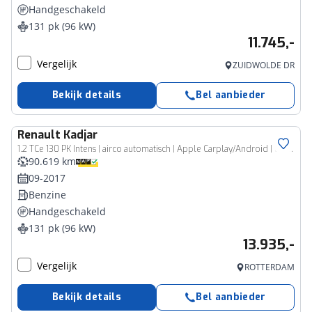
Handgeschakeld
131 pk (96 kW)
11.745,-
Vergelijk
ZUIDWOLDE DR
Bekijk details
Bel aanbieder
Renault
Kadjar
1.2 TCe 130 PK Intens | airco automatisch | Apple Carplay/Android | cruise control | lederen/stof bekleding | lichtmetalen velgen 17" | navigatiesysteem full map |
90.619 km
09-2017
Benzine
Handgeschakeld
131 pk (96 kW)
13.935,-
Vergelijk
ROTTERDAM
Bekijk details
Bel aanbieder