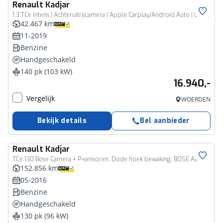
Renault
Kadjar
1.3 TCe Intens | Achteruitrijcamera | Apple Carplay/Android Auto | Cruise Control | Climate Control | 18" inch velgen |
42.467 km
11-2019
Benzine
Handgeschakeld
140 pk (103 kW)
16.940,-
Vergelijk
WOERDEN
Bekijk details
Bel aanbieder
Renault
Kadjar
TCe 130 Bose Camera + P-sensoren, Dode hoek bewaking, BOSE Audio, Navigatie
152.856 km
05-2016
Benzine
Handgeschakeld
130 pk (96 kW)