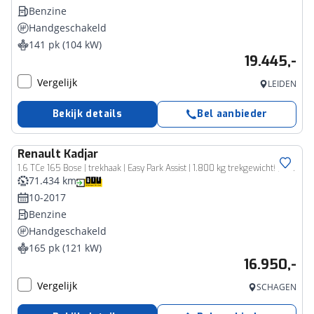
Benzine
Handgeschakeld
141 pk (104 kW)
19.445,-
Vergelijk
LEIDEN
Bekijk details
Bel aanbieder
Renault
Kadjar
1.6 TCe 165 Bose | trekhaak | Easy Park Assist | 1.800 kg trekgewicht! | tijdelijk gratis Top Afleverpakket twv Eur 695
71.434 km
10-2017
Benzine
Handgeschakeld
165 pk (121 kW)
16.950,-
Vergelijk
SCHAGEN