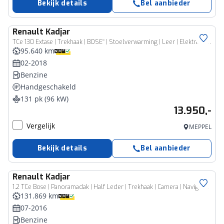
Bekijk details
Bel aanbieder
Renault
Kadjar
TCe 130 Extase | Trekhaak | BOSE° | Stoelverwarming | Leer | Elektrische stoel | Achteruitrijcamera | Climate Control | Navigatie | 1500KG Trekgewicht! | Blindspot
95.640 km
02-2018
Benzine
Handgeschakeld
131 pk (96 kW)
13.950,-
Vergelijk
MEPPEL
Bekijk details
Bel aanbieder
Renault
Kadjar
1.2 TCe Bose | Panoramadak | Half Leder | Trekhaak | Camera | Navigatie | Climate Control |
131.869 km
07-2016
Benzine