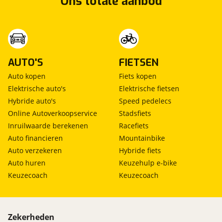
Ons totale aanbod
AUTO'S
FIETSEN
Auto kopen
Fiets kopen
Elektrische auto's
Elektrische fietsen
Hybride auto's
Speed pedelecs
Online Autoverkoopservice
Stadsfiets
Inruilwaarde berekenen
Racefiets
Auto financieren
Mountainbike
Auto verzekeren
Hybride fiets
Auto huren
Keuzehulp e-bike
Keuzecoach
Keuzecoach
Zekerheden