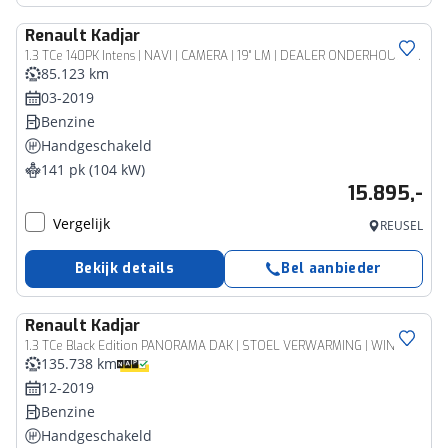
Renault
Kadjar
1.3 TCe 140PK Intens | NAVI | CAMERA | 19" LM | DEALER ONDERHOUDEN | STOELVERWARMING | LED | CLIMAT CONTROL |
85.123 km
03-2019
Benzine
Handgeschakeld
141 pk (104 kW)
15.895,-
Vergelijk
REUSEL
Bekijk details
Bel aanbieder
Renault
Kadjar
1.3 TCe Black Edition PANORAMA DAK | STOEL VERWARMING | WINTERSET VELGEN | CAMERA | BOSE AUDIO | HALF LEER
135.738 km
12-2019
Benzine
Handgeschakeld