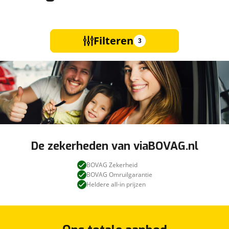
Filteren
3
De zekerheden van viaBOVAG.nl
BOVAG Zekerheid
BOVAG Omruilgarantie
Heldere all-in prijzen