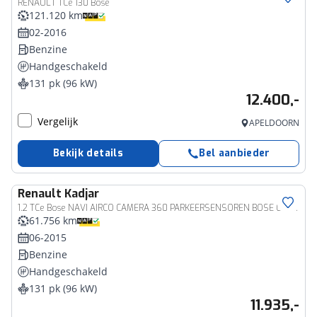
RENAULT TCe 130 Bose
121.120 km
02-2016
Benzine
Handgeschakeld
131 pk (96 kW)
12.400,-
Vergelijk
APELDOORN
Bekijk details
Bel aanbieder
Renault
Kadjar
1.2 TCe Bose NAVI AIRCO CAMERA 360 PARKEERSENSOREN BOSE GELUIDSSYSTEEM LM VELGEN HOGE INSTAP KEYLESS ENTRY DEALER ONDERHOUDEN
61.756 km
06-2015
Benzine
Handgeschakeld
131 pk (96 kW)
11.935,-