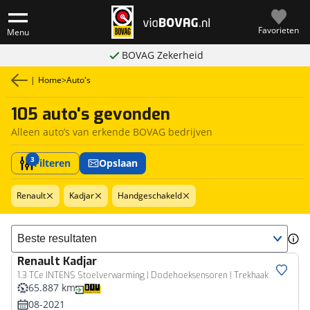
Favorieten
Menu
BOVAG Zekerheid
|
Home
>
Auto's
105 auto's gevonden
Alleen auto’s van erkende BOVAG bedrijven
3
Filteren
Opslaan
Renault
Kadjar
Handgeschakeld
Sorteer resultaten
Renault
Kadjar
1.3 TCe INTENS Stoelverwarming | Dodehoeksensoren | Trekhaak
65.887 km
08-2021