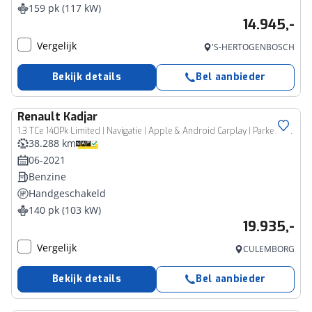
159 pk (117 kW)
14.945,-
Vergelijk
'S-HERTOGENBOSCH
Bekijk details
Bel aanbieder
Renault
Kadjar
1.3 TCe 140Pk Limited | Navigatie | Apple & Android Carplay | Parkeersensoren Voor & Achter | Achteruitrijcamera | Climate Control | Elektrische Bestuurderstoel | Panorama Dak | Lederen Bekleding |
38.288 km
06-2021
Benzine
Handgeschakeld
140 pk (103 kW)
19.935,-
Vergelijk
CULEMBORG
Bekijk details
Bel aanbieder