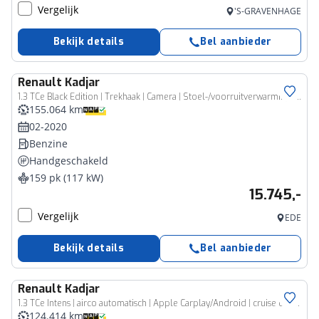
Vergelijk
'S-GRAVENHAGE
Bekijk details
Bel aanbieder
Renault
Kadjar
1.3 TCe Black Edition | Trekhaak | Camera | Stoel-/voorruitverwarming | 19" LM | Navi | Clima | Bose Audio | Keyless | Dodehoek detectie | LED | BTW Auto |
155.064 km
02-2020
Benzine
Handgeschakeld
159 pk (117 kW)
15.745,-
Vergelijk
EDE
Bekijk details
Bel aanbieder
Renault
Kadjar
1.3 TCe Intens | airco automatisch | Apple Carplay/Android | cruise control | lederen/stof bekleding| LED koplampen | lichtmetalen velgen 18" | navigatiesysteem full map |
124.414 km