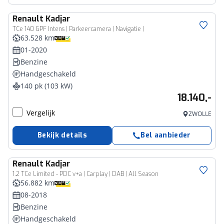
Renault
Kadjar
TCe 140 GPF Intens | Parkeercamera | Navigatie |
63.528 km
01-2020
Benzine
Handgeschakeld
140 pk (103 kW)
18.140,-
Vergelijk
ZWOLLE
Bekijk details
Bel aanbieder
Renault
Kadjar
1.2 TCe Limited - PDC v+a | Carplay | DAB | All Season
56.882 km
08-2018
Benzine
Handgeschakeld