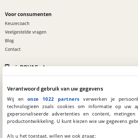
Voor consumenten
Keuzecoach
Veelgestelde vragen
Blog
Contact
viaBOVAG.nl app
Altijd het meest recente aanbod bij de hand.
Download 'm nu.
Verantwoord gebruik van uw gegevens
Wij en
onze 1022 partners
verwerken je persoonl
technologieën zoals cookies om informatie op uw a
viaBOVAG.nl
gepersonaliseerde advertenties en content, metingen
Kosterijland
15
productontwikkeling. U kunt kiezen wie uw gegevens gebr
3981 AJ
Bunnik
Een initiatief van
BOVAG
Als u het toestaat, willen we ook graag: