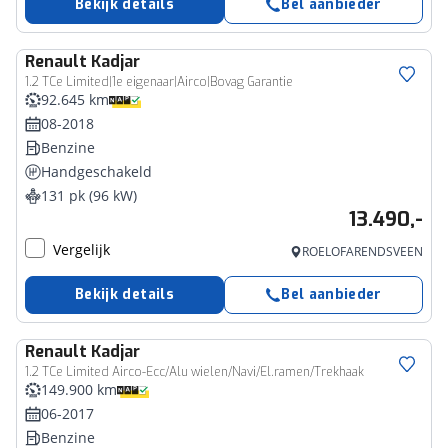
Bekijk details
Bel aanbieder
Renault
Kadjar
1.2 TCe Limited|1e eigenaar|Airco|Bovag Garantie
92.645 km
08-2018
Benzine
Handgeschakeld
131 pk (96 kW)
13.490,-
Vergelijk
ROELOFARENDSVEEN
Bekijk details
Bel aanbieder
Renault
Kadjar
1.2 TCe Limited Airco-Ecc/Alu wielen/Navi/El.ramen/Trekhaak
149.900 km
06-2017
Benzine