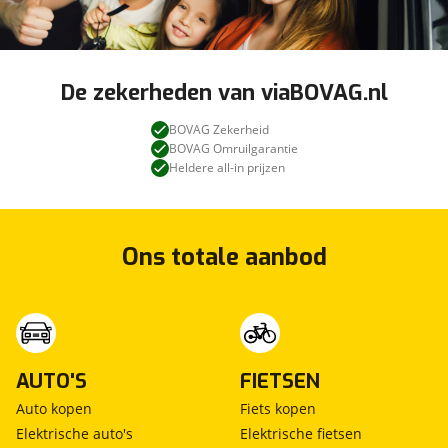
De zekerheden van viaBOVAG.nl
BOVAG Zekerheid
BOVAG Omruilgarantie
Heldere all-in prijzen
Ons totale aanbod
AUTO'S
FIETSEN
Auto kopen
Fiets kopen
Elektrische auto's
Elektrische fietsen