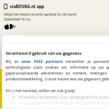
viaBOVAG.nl app
Altijd het meest recente aanbod bij de hand.
Download 'm nu.
viaBOVAG.nl
Kosterijland
15
3981 AJ
Bunnik
Verantwoord gebruik van uw gegevens
Een initiatief van
BOVAG
Wij en
onze 1022 partners
verwerken je persoonl
technologieën zoals cookies om informatie op uw a
gepersonaliseerde advertenties en content, metingen
Over viaBOVAG.nl
Disclaimer- en Privacyverklaring
productontwikkeling. U kunt kiezen wie uw gegevens gebr
Cookievoorkeuren
Vacatures
Als u het toestaat, willen we ook graag:
Informatie verzamelen over uw geografische locati
Uw apparaat identificeren door het actief te scann