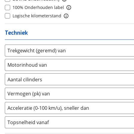
8
(
0
)
Cadillac
(
2
)
100% Onderhouden label
9
(
0
)
Casalini
(
0
)
Logische kilometerstand
10+
(
0
)
Changan
(
40
)
Chatenet
(
1
)
Techniek
Chevrolet
(
6
)
Chrysler
(
0
)
Trekgewicht (geremd) van
Citroën
(
547
)
Motorinhoud van
Cupra
(
315
)
Dacia
(
768
)
Aantal cilinders
Daewoo
(
0
)
2
(
0
)
Daihatsu
(
0
)
Vermogen (pk) van
3
(
0
)
Daimler
(
0
)
4
(
0
)
DFSK
(
14
)
Acceleratie (0-100 km/u), sneller dan
5
(
0
)
Dodge
(
0
)
Topsnelheid vanaf
6
(
0
)
Dongfeng
(
47
)
8
(
0
)
Donkervoort
(
0
)