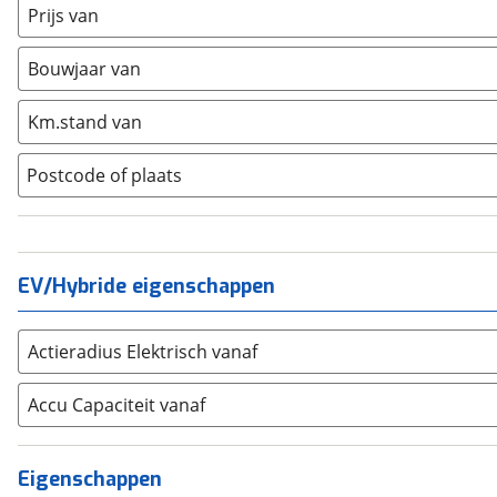
Fiat
(
455
)
Prijs van
Ford
(
1545
)
Bouwjaar van
Hyundai
(
1133
)
Kia
(
2541
)
Km.stand van
Mazda
(
744
)
Mercedes-Benz
(
1981
)
Postcode of plaats
Mini
(
660
)
Nissan
(
736
)
Opel
(
954
)
EV/Hybride eigenschappen
Peugeot
(
792
)
Renault
(
2398
)
Seat
(
399
)
Actieradius Elektrisch vanaf
SKODA
(
743
)
Accu Capaciteit vanaf
Suzuki
(
579
)
Toyota
(
1352
)
Volkswagen
(
2080
)
Eigenschappen