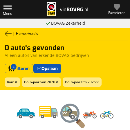
Favorieten
Menu
BOVAG Zekerheid
|
Home
>
Auto's
0 auto's gevonden
Alleen auto’s van erkende BOVAG bedrijven
3
Filteren
Opslaan
Ram
Bouwjaar van 2026
Bouwjaar t/m 2026