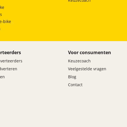
Keuzecoach
ke
ts
e-bike
h
rteerders
Voor consumenten
dverteerders
Keuzecoach
adverteren
Veelgestelde vragen
en
Blog
Contact