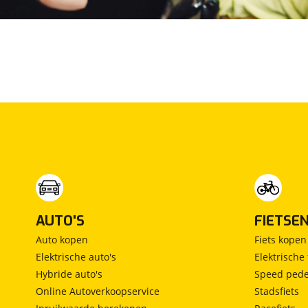
Lancia
(
1
)
Land Rover
(
126
)
Leaf
(
1
)
Leapmotor
(
0
)
Levc
(
0
)
Lexus
(
0
)
Ligier
(
64
)
Lincoln
(
0
)
LINKTOUR
(
0
)
Lotus
(
0
)
Lynk & Co
(
0
)
AUTO'S
FIETSE
Lynk & Co DTM Shadow Edition
(
0
)
Auto kopen
Fiets kopen
LYNKenCO
(
0
)
Elektrische auto's
Elektrische 
MAN
(
18
)
Hybride auto's
Speed pede
Maserati
(
2
)
Online Autoverkoopservice
Stadsfiets
Max Mobiel
(
0
)