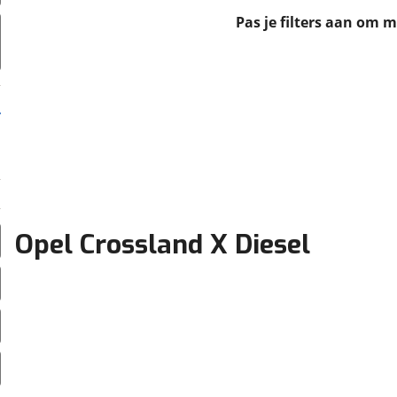
erbeteren. We tonen je graag relevante advertenties en geb
Pas je filters aan om 
ag op en buiten onze website volgt – uiteraard op anoni
laimer en privacyverklaring
. Als je weigert, plaatsen we a
che cookies. Je voorkeuren kun je later altijd aan
Opel Crossland X Diesel