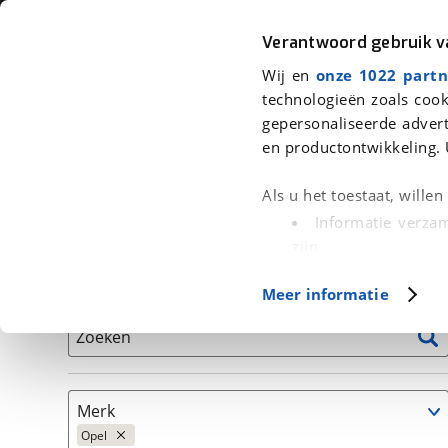
Auto
Fiets
Moto
Verantwoord gebruik 
Wij en
onze 1022 partn
<
Terug
|
Home
>
Auto's
technologieën zoals cook
gepersonaliseerde advert
We hebben 0 auto's voor je gevond
en productontwikkeling. 
Alleen auto’s van erkende BOVAG bedrijven
Als u het toestaat, wille
Informatie verzam
zijn
Uw apparaat id
Basisgegevens
Meer informatie
(fingerprinting)
Lees meer over hoe uw
Zoeken
detailgedeelte
in. U k
Cookieverklaring.
Merk
Met cookies en vergelij
Opel
Functionele cookies zorg