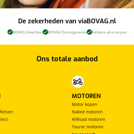
De zekerheden van viaBOVAG.nl
BOVAG Zekerheid
BOVAG Omruilgarantie
Heldere all-in prijzen
Ons totale aanbod
N
MOTOREN
Motor kopen
fietsen
Naked motoren
lecs
AllRoad motoren
Tourer motoren