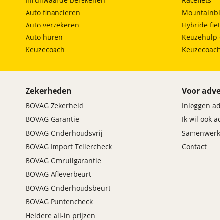
Inruilwaarde berekenen
Racefiets
Maxus
(
2
)
Auto financieren
Mountainbi
Maybach
(
0
)
Auto verzekeren
Hybride fie
Mazda
(
8
)
Auto huren
Keuzehulp 
McLaren
(
0
)
Keuzecoach
Keuzecoac
Mega
(
0
)
Mercedes-Benz
(
1644
)
MG
(
0
)
Zekerheden
Voor adve
Microcar
(
21
)
BOVAG Zekerheid
Inloggen a
Microlino
(
0
)
BOVAG Garantie
Ik wil ook 
Mini
(
8
)
BOVAG Onderhoudsvrij
Samenwerk
Mitsubishi
(
4
)
BOVAG Import Tellercheck
Contact
Mobilize
(
0
)
BOVAG Omruilgarantie
Morgan
(
0
)
BOVAG Afleverbeurt
Morris
(
0
)
BOVAG Onderhoudsbeurt
Motion
(
0
)
BOVAG Puntencheck
Musso
(
0
)
Heldere all-in prijzen