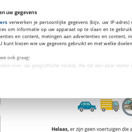
r
Kampeer
van uw gegevens
ers
verwerken je persoonlijke gegevens (bijv. uw IP-adres)
ies om informatie op uw apparaat op te slaan en te gebruik
enties en content, metingen aan advertenties en content, in
en
U kunt kiezen wie uw gegevens gebruikt en met welke doelen
n we ook graag:
elen over uw geografische locatie, die tot een paar meter
entificeren door het actief te scannen op specifieke
 persoonlijke gegevens worden verwerkt en stel uw voo
unt uw toestemming op elk moment wijzigen of in
kbare technieken zorgen we voor een betere en meer persoon
Helaas,
er zijn geen voertuigen die
en ervoor dat de website goed werkt. Ook gebruiken we anal