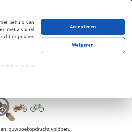
Over viaBOVAG.nl
 met behulp van
Accepteren
en met als doel
zicht in publiek
.
Opel
Diesel
Crossland X
Weigeren
Wis alle filters
Zoekopdracht opslaan
 nauwkeurig kan
 eigenschappen
rkeuren in het
trekken in de
lijke ervaring.
 aan jouw zoekopdracht voldoen.
ytische cookies