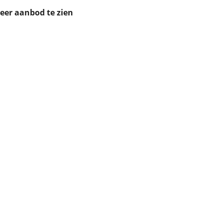
ruiken daarvoor
meer aanbod te zien
eme basis. Meer
lleen functionele
passen via de