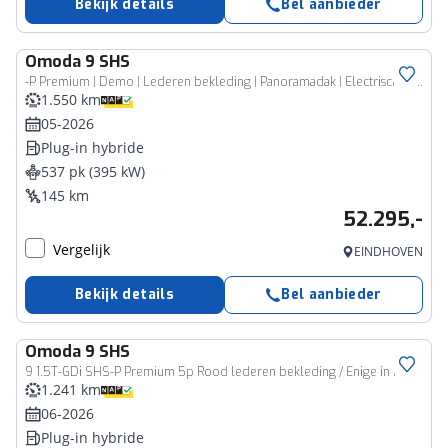
Bekijk details
Bel aanbieder
Omoda
9 SHS
-P Premium | Demo | Lederen bekleding | Panoramadak | Electrische stoelen met geheugen | Sony audio systeem| 360 graden camera |
1.550 km
05-2026
Plug-in hybride
537 pk (395 kW)
145 km
52.295,-
Vergelijk
EINDHOVEN
Bekijk details
Bel aanbieder
Omoda
9 SHS
9 1.5T-GDi SHS-P Premium 5p Rood lederen bekleding / Enige in Nederland!
1.241 km
06-2026
Plug-in hybride