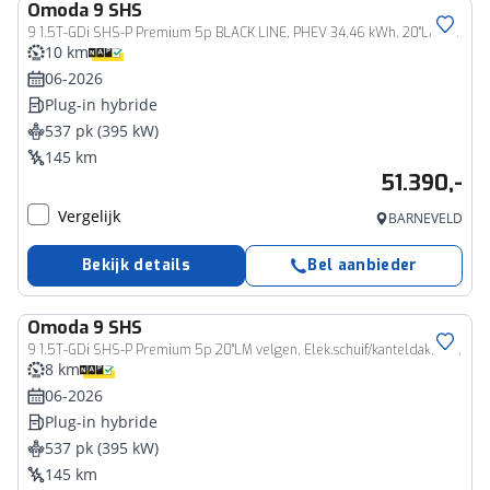
Omoda
9 SHS
9 1.5T-GDi SHS-P Premium 5p BLACK LINE, PHEV 34,46 kWh, 20"LM velgen, Elek.schuif/kanteldak, 360 Camera, 1.500 kg trekgewicht
10 km
06-2026
Plug-in hybride
537 pk (395 kW)
145 km
51.390,-
Vergelijk
BARNEVELD
Bekijk details
Bel aanbieder
Omoda
9 SHS
9 1.5T-GDi SHS-P Premium 5p 20"LM velgen, Elek.schuif/kanteldak, Camera voor/achter, 1.500 kg trekgewicht
8 km
06-2026
Plug-in hybride
537 pk (395 kW)
145 km