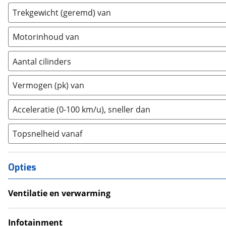
Fiat
(
467
)
Trekgewicht (geremd) van
Ford
(
2618
)
Motorinhoud van
Ford USA
(
0
)
Geely
(
87
)
Aantal cilinders
Genesis
(
0
)
2
(
0
)
GMC
(
0
)
Vermogen (pk) van
3
(
0
)
Goupil
(
0
)
4
(
65
)
Acceleratie (0-100 km/u), sneller dan
Honda
(
369
)
5
(
0
)
Hongqi
(
0
)
Topsnelheid vanaf
6
(
0
)
Hummer
(
0
)
8
(
0
)
Hyundai
(
1510
)
10+
(
0
)
Ineos
Opties
(
0
)
Infiniti
(
1
)
Ventilatie en verwarming
Isuzu
(
0
)
Airco
Iveco
(
0
)
Climate Control
Infotainment
JAC
(
0
)