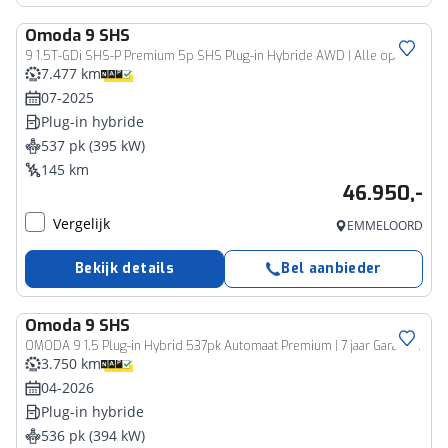
Omoda
9 SHS
9 1.5T-GDi SHS-P Premium 5p SHS Plug-in Hybride AWD | Alle opties! | 537 PK | 7 Jaar Garantie |
7.477 km
07-2025
Plug-in hybride
537 pk (395 kW)
145 km
46.950,-
Vergelijk
EMMELOORD
Bekijk details
Bel aanbieder
Omoda
9 SHS
OMODA 9 1.5 Plug-in Hybrid 537pk Automaat Premium | 7 jaar Garantie | 145 km Elektrisch | 1100 km Bereik | 1500kg Trekgewicht |
3.750 km
04-2026
Plug-in hybride
536 pk (394 kW)