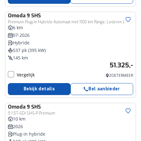
Omoda
9 SHS
Premium Plug-In Hybride Automaat met 1100 km Range, Lederen bekleding, Elektrsiche stoelverstelling voor en achter Nu met 3500 euro zomervoordeel!
6 km
07-2026
Hybride
537 pk (395 kW)
145 km
51.325,-
Vergelijk
ZOETERMEER
Bekijk details
Bel aanbieder
Omoda
9 SHS
9 1.5T-GDi SHS-P Premium
10 km
2026
Plug-in hybride