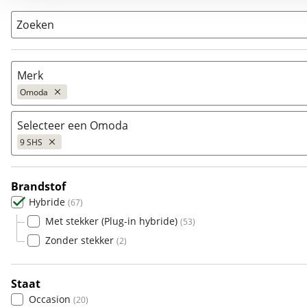
Zoeken
Merk
Omoda
Selecteer een Omoda
Populair
9 SHS
Audi
(
2091
)
BMW
(
4485
)
Brandstof
Citroën
5
(
745
)
(
0
)
Hybride
(
67
)
Fiat
5 EV
(
467
)
(
53
)
Met stekker (Plug-in hybride)
(
53
)
Ford
5 SHS
(
2618
)
(
10
)
Zonder stekker
(
2
)
Hyundai
9 SHS
(
1510
)
(
67
)
Kia
(
2314
)
Staat
Mazda
(
697
)
Occasion
(
20
)