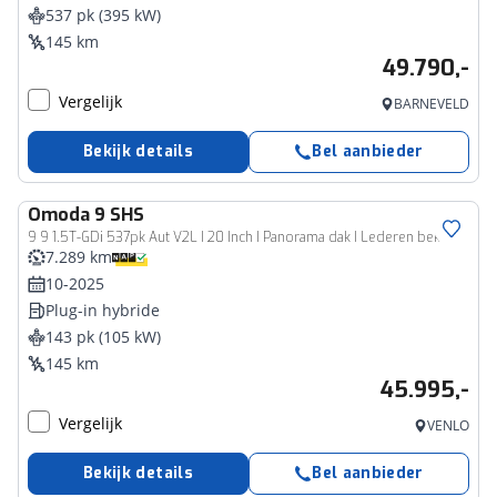
537 pk (395 kW)
145 km
49.790,-
Vergelijk
BARNEVELD
Bekijk details
Bel aanbieder
Omoda
9 SHS
9 9 1.5T-GDi 537pk Aut V2L I 20 Inch I Panorama dak I Lederen bekleding I Apple Carplay I 540 HD Surround view camera
7.289 km
10-2025
Plug-in hybride
143 pk (105 kW)
145 km
45.995,-
Vergelijk
VENLO
Bekijk details
Bel aanbieder