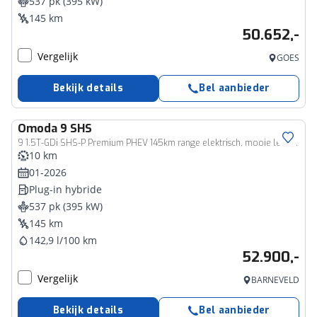
537 pk (395 kW)
145 km
50.652,-
Vergelijk
GOES
Bekijk details
Bel aanbieder
Omoda
9 SHS
9 1.5T-GDi SHS-P Premium PHEV 145km range elektrisch, mooie lederen bekleding, Elek.schuif/kanteldak, 360 Camera, 1.500 kg trekgewicht
10 km
01-2026
Plug-in hybride
537 pk (395 kW)
145 km
142,9 l/100 km
52.900,-
Vergelijk
BARNEVELD
Bekijk details
Bel aanbieder