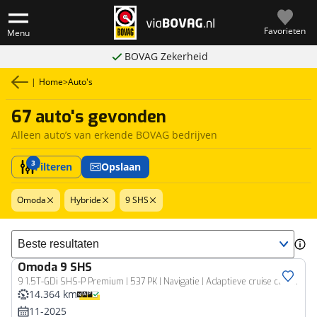
Favorieten
Menu
BOVAG Zekerheid
|
Home
>
Auto's
67 auto's gevonden
Alleen auto’s van erkende BOVAG bedrijven
3
Filteren
Opslaan
Omoda
Hybride
9 SHS
Sorteer resultaten
Omoda
9 SHS
9 1.5T-GDi SHS-P Premium | 537 PK | Navigatie | Adaptieve cruise control | Leder int | Stoelkoeling en verwarming| Camera 360 | Stoelen en stuur elektrisch met geheugen |
14.364 km
11-2025