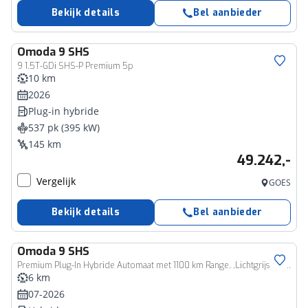
Bekijk details
Bel aanbieder
Omoda
9 SHS
9 1.5T-GDi SHS-P Premium 5p
10 km
2026
Plug-in hybride
537 pk (395 kW)
145 km
49.242,-
Vergelijk
GOES
Bekijk details
Bel aanbieder
Omoda
9 SHS
Premium Plug-In Hybride Automaat met 1100 km Range, ,Lichtgrijs lederen bekleding, Elektrsiche stoelverstelling voor en achter Nu met 3500 euro zomervoordeel!
6 km
07-2026