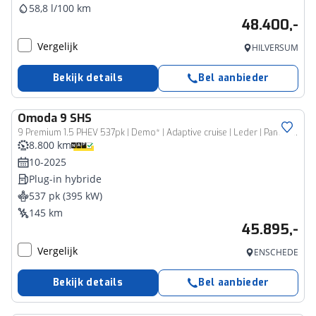
58,8 l/100 km
48.400,-
Vergelijk
HILVERSUM
Bekijk details
Bel aanbieder
Omoda
9 SHS
9 Premium 1.5 PHEV 537pk | Demo* | Adaptive cruise | Leder | Pano dak | HUD | 360 cam | Keyless | 20 inch
8.800 km
10-2025
Plug-in hybride
537 pk (395 kW)
145 km
45.895,-
Vergelijk
ENSCHEDE
Bekijk details
Bel aanbieder