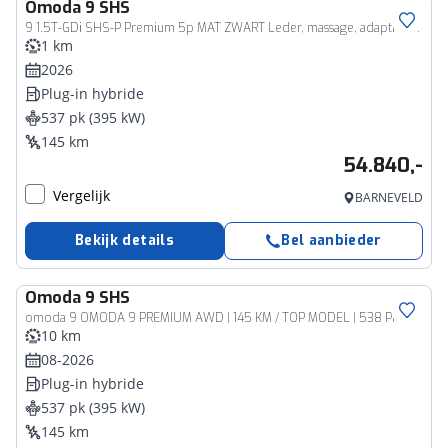
Omoda
9 SHS
9 1.5T-GDi SHS-P Premium 5p MAT ZWART Leder, massage, adaptive cruise
1 km
2026
Plug-in hybride
537 pk (395 kW)
145 km
54.840,-
Vergelijk
BARNEVELD
Bekijk details
Bel aanbieder
Omoda
9 SHS
omoda 9 OMODA 9 PREMIUM AWD | 145 KM / TOP MODEL | 538 PK | MAT ZWART 4WD 4X4
10 km
08-2026
Plug-in hybride
537 pk (395 kW)
145 km