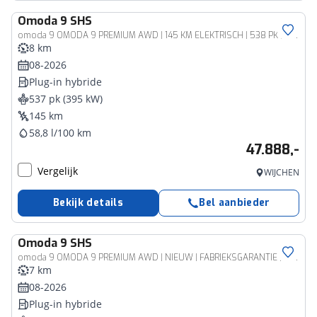
Omoda
9 SHS
omoda 9 OMODA 9 PREMIUM AWD | 145 KM ELEKTRISCH | 538 PK | MAT ZWART 4WD 4X4
8 km
08-2026
Plug-in hybride
537 pk (395 kW)
145 km
58,8 l/100 km
47.888,-
Vergelijk
WIJCHEN
Bekijk details
Bel aanbieder
Omoda
9 SHS
omoda 9 OMODA 9 PREMIUM AWD | NIEUW | FABRIEKSGARANTIE | 145 KM EV 4WD 4X4
7 km
08-2026
Plug-in hybride