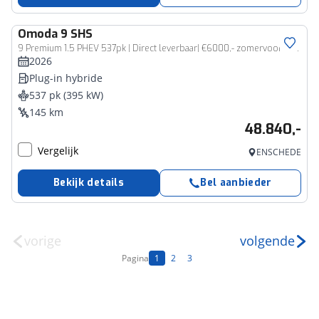
Omoda
9 SHS
9 Premium 1.5 PHEV 537pk | Direct leverbaar| €6000,- zomervoordeel* | Adaptive cruise | Leder | Pano dak | HUD | 360 cam | Keyless | 20 inch
2026
Plug-in hybride
537 pk (395 kW)
145 km
48.840,-
Vergelijk
ENSCHEDE
Bekijk details
Bel aanbieder
vorige
volgende
Pagina
1
2
3