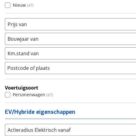
Mercedes-Benz
(
2493
)
Nieuw
(
47
)
Mini
(
196
)
Nissan
(
639
)
Prijs van
Opel
(
1381
)
Peugeot
(
2073
)
Bouwjaar van
Renault
(
2766
)
Seat
(
319
)
Km.stand van
SKODA
(
611
)
Postcode of plaats
Suzuki
(
667
)
Toyota
(
5707
)
Volkswagen
(
2282
)
Voertuigsoort
Volvo
Personenwagen
(
3218
)
(
67
)
Alle merken
Abarth
(
0
)
EV/Hybride eigenschappen
Aiways
(
0
)
Aixam
(
0
)
Actieradius Elektrisch vanaf
Alfa Romeo
(
182
)