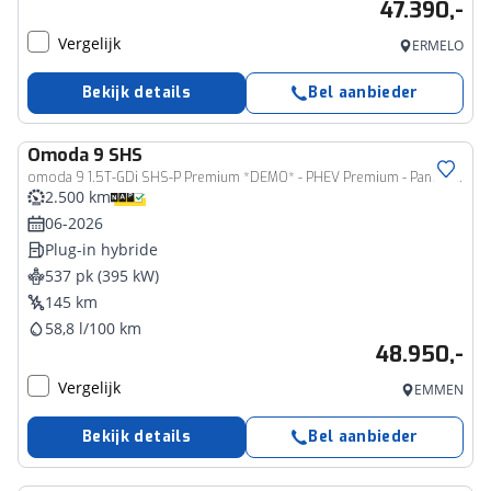
47.390,-
Vergelijk
ERMELO
Bekijk details
Bel aanbieder
Omoda
9 SHS
omoda 9 1.5T-GDi SHS-P Premium *DEMO* - PHEV Premium - Panoramadak - 140km actieradius plug in hybride - Parkeerhulp voor en achter - 7 jaar fabrieksgarantie
2.500 km
06-2026
Plug-in hybride
537 pk (395 kW)
145 km
58,8 l/100 km
48.950,-
Vergelijk
EMMEN
Bekijk details
Bel aanbieder