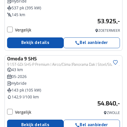
Hybride
537 pk (395 kW)
145 km
53.925,-
Vergelijk
ZOETERMEER
Bekijk details
Bel aanbieder
Omoda
9 SHS
9 1.5T-GDi SHS-P Premium | Airco/Clima |Panorama Dak | Stoel/Stuur verwarming | Rondom Camera | LM Velgen |
43 km
05-2026
Hybride
143 pk (105 kW)
142,9 l/100 km
54.840,-
Vergelijk
ZWOLLE
Bekijk details
Bel aanbieder