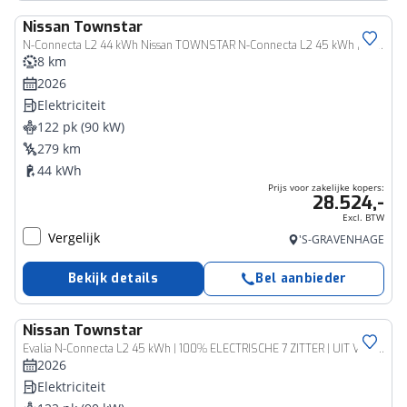
Nissan
Townstar
Bedrijfswagen
N-Connecta L2 44 kWh Nissan TOWNSTAR N-Connecta L2 45 kWh | 22% VOORRAAD KORTING | TREKVERMOGEN 1500KG | APPLE CAR/ANDROID AUTO | ECO LEDER |
8 km
2026
Elektriciteit
122 pk (90 kW)
279 km
44 kWh
Prijs voor zakelijke kopers:
28.524,-
Excl. BTW
Vergelijk
'S-GRAVENHAGE
Bekijk details
Bel aanbieder
Nissan
Townstar
Evalia N-Connecta L2 45 kWh | 100% ELECTRISCHE 7 ZITTER | UIT VOORRAAD MEERDERE KLEUREN LEVERBAAR |
2026
Elektriciteit