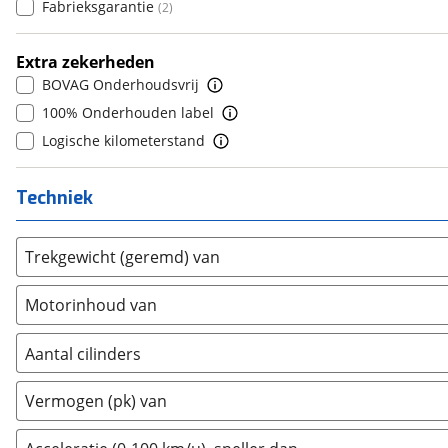
Fabrieksgarantie
(
2
)
Daimler
(
0
)
8
(
0
)
DFSK
(
14
)
9
(
0
)
Extra zekerheden
Dodge
(
29
)
10+
(
0
)
BOVAG Onderhoudsvrij
Dongfeng
(
61
)
100% Onderhouden label
Donkervoort
(
0
)
Logische kilometerstand
DS
(
39
)
Estrima
(
1
)
Techniek
Etalian
(
0
)
Farizon
(
3
)
Trekgewicht (geremd) van
Ferrari
(
0
)
Fiat
(
373
)
Motorinhoud van
Ford
(
1441
)
Ford USA
(
0
)
Aantal cilinders
Geely
(
113
)
2
(
0
)
Vermogen (pk) van
Genesis
(
4
)
3
(
0
)
GMC
(
0
)
4
(
0
)