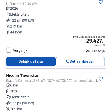
Bedrijfswagen
N-Connecta L2 44 kWh
2026
Elektriciteit
122 pk (90 kW)
279 km
44 kWh
Prijs voor zakelijke kopers:
29.427,-
Excl. BTW
Vergelijk
NOORDWIJK
Bekijk details
Bel aanbieder
Nissan
Townstar
Evalia N-Connecta L2 45 kWh 122PK AUTOMAAT -persoons*Multi functioneel*€5000,- VOORRAADKORTING*Achteruitrijcamera*Parkeersensoren voor en achter*Cruise control*Apple Carplay / Android auto*Automatische regen/licht sensor*
6 km
2026
Elektriciteit
122 pk (90 kW)
265 km