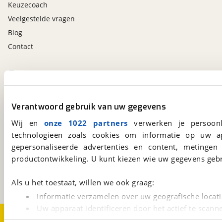
Keuzecoach
Veelgestelde vragen
Blog
Contact
viaBOVAG.nl app
Altijd het meest recente aanbod bij de hand.
Download 'm nu.
Verantwoord gebruik van uw gegevens
Wij en
onze 1022 partners
verwerken je persoonl
technologieën zoals cookies om informatie op uw a
viaBOVAG.nl
gepersonaliseerde advertenties en content, metingen
Kosterijland
15
productontwikkeling. U kunt kiezen wie uw gegevens gebr
3981 AJ
Bunnik
Een initiatief van
Als u het toestaat, willen we ook graag:
BOVAG
Informatie verzamelen over uw geografische locati
Uw apparaat identificeren door het actief te scann
Over viaBOVAG.nl
Disclaimer- en Privacyverklaring
Lees meer over hoe uw persoonlijke gegevens worden ve