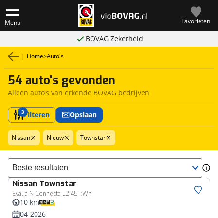
Favorieten
Menu
BOVAG Zekerheid
|
Home
>
Auto's
54 auto's gevonden
Alleen auto’s van erkende BOVAG bedrijven
3
Filteren
Opslaan
Nissan
Nieuw
Townstar
Sorteer resultaten
Nissan
Townstar
Evalia N-Connecta L2 45 kWh
10 km
04-2026