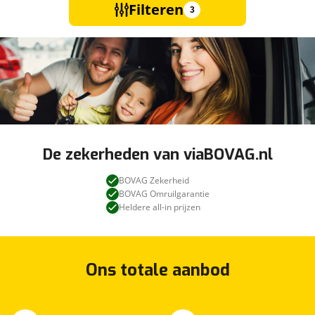
Filteren
3
De zekerheden van viaBOVAG.nl
BOVAG Zekerheid
BOVAG Omruilgarantie
Heldere all-in prijzen
Ons totale aanbod