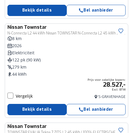
Bekijk details
Bel aanbieder
Nissan
Townstar
Bedrijfswagen
N-Connecta L2 44 kWh Nissan TOWNSTAR N-Connecta L2 45 kWh | 22% VOORRAAD KORTING | TREKVERMOGEN 1500KG | APPLE CAR/ANDROID AUTO | ECO LEDER |SEBA SUBSIDIE MOGELIJK TOT 5000 EURO |
8 km
2026
Elektriciteit
122 pk (90 kW)
279 km
44 kWh
Prijs voor zakelijke kopers:
28.527,-
Excl. BTW
Vergelijk
'S-GRAVENHAGE
Bekijk details
Bel aanbieder
Nissan
Townstar
TOWNSTAR EVALIA Tekna 7 ZITS L2 45 kWh | 100% ELECTRISCHE 7 ZITTER |