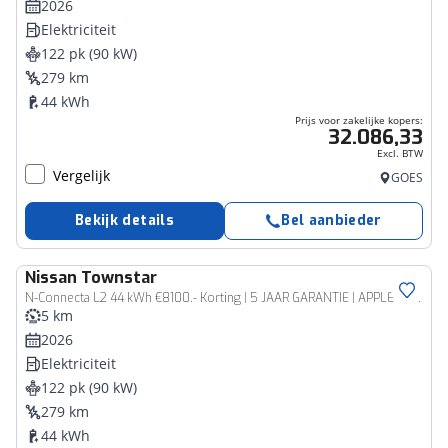
2026
Elektriciteit
122 pk (90 kW)
279 km
44 kWh
Prijs voor zakelijke kopers:
32.086,33
Excl. BTW
Vergelijk
GOES
Bekijk details
Bel aanbieder
Nissan
Townstar
Bedrijfswagen
N-Connecta L2 44 kWh €8100.- Korting | 5 JAAR GARANTIE | APPLE CAR/ANDROID AUTO | ECO LEDER |
5 km
2026
Elektriciteit
122 pk (90 kW)
279 km
44 kWh