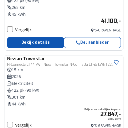
122 pk (90 kW)
265 km
45 kWh
41.100,-
Vergelijk
'S-GRAVENHAGE
Bekijk details
Bel aanbieder
Nissan
Townstar
Bedrijfswagen
N-Connecta L1 44 kWh Nissan Townstar N-Connecta L1 45 kWh | 22% VOORRAAD KORTING | INCL CARGO PACK |
15 km
2026
Elektriciteit
122 pk (90 kW)
301 km
44 kWh
Prijs voor zakelijke kopers:
27.847,-
Excl. BTW
Vergelijk
'S-GRAVENHAGE