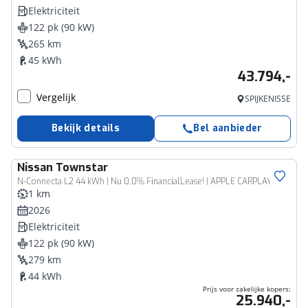
Elektriciteit
122 pk (90 kW)
265 km
45 kWh
43.794,-
Vergelijk
SPIJKENISSE
Bekijk details
Bel aanbieder
Nissan
Townstar
Bedrijfswagen
N-Connecta L2 44 kWh | Nu 0,0% FinancialLease! | APPLE CARPLAY & ANDROID AUTO
1 km
2026
Elektriciteit
122 pk (90 kW)
279 km
44 kWh
Prijs voor zakelijke kopers:
25.940,-