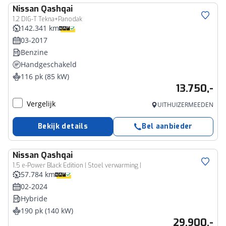
Nissan
Qashqai
1.2 DIG-T Tekna+Panodak
142.341 km
03-2017
Benzine
Handgeschakeld
116 pk (85 kW)
13.750,-
Vergelijk
UITHUIZERMEEDEN
Bekijk details
Bel aanbieder
Nissan
Qashqai
1.5 e-Power Black Edition | Stoel verwarming |
57.784 km
02-2024
Hybride
190 pk (140 kW)
29.900,-