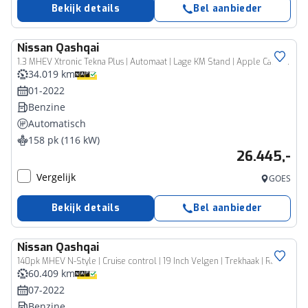
Bekijk details
Bel aanbieder
Nissan
Qashqai
1.3 MHEV Xtronic Tekna Plus | Automaat | Lage KM Stand | Apple Carplay / Android Auto | Vitrual Cockpit | Stoelverwarming | Leder | 360 Camera | Dodehoek Sensor | Trekhaak | Heads-Up | Lichtmetalen Velgen |
34.019 km
01-2022
Benzine
Automatisch
158 pk (116 kW)
26.445,-
Vergelijk
GOES
Bekijk details
Bel aanbieder
Nissan
Qashqai
140pk MHEV N-Style | Cruise control | 19 Inch Velgen | Trekhaak | Rondomzicht Camera |
60.409 km
07-2022
Benzine