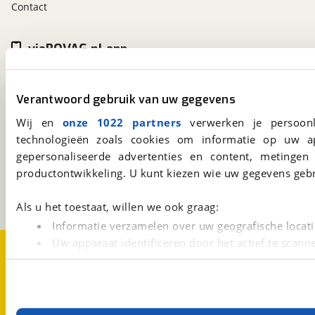
Contact
viaBOVAG.nl app
Altijd het meest recente aanbod bij de hand.
Download 'm nu.
Verantwoord gebruik van uw gegevens
Wij en
onze 1022 partners
verwerken je persoonl
technologieën zoals cookies om informatie op uw a
viaBOVAG.nl
gepersonaliseerde advertenties en content, metingen
Kosterijland
15
3981 AJ
Bunnik
productontwikkeling. U kunt kiezen wie uw gegevens gebr
Een initiatief van
BOVAG
Als u het toestaat, willen we ook graag:
Informatie verzamelen over uw geografische locati
Uw apparaat identificeren door het actief te scann
Over viaBOVAG.nl
Disclaimer- en Privacyverklaring
Cookievoorkeuren
Vacatures
Lees meer over hoe uw persoonlijke gegevens worden ve
U kunt uw toestemming op elk moment wijzigen of intrekk
Met cookies en vergelijkbare technieken zorgen we voor 