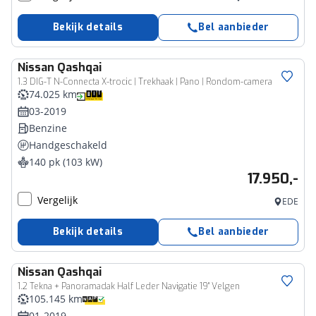
Bekijk details
Bel aanbieder
Nissan
Qashqai
1.3 DIG-T N-Connecta X-trocic | Trekhaak | Pano | Rondom-camera
74.025 km
03-2019
Benzine
Handgeschakeld
140 pk (103 kW)
17.950,-
Vergelijk
EDE
Bekijk details
Bel aanbieder
Nissan
Qashqai
1.2 Tekna + Panoramadak Half Leder Navigatie 19" Velgen
105.145 km
01-2019