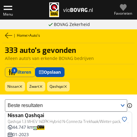
Favorieten
Menu
BOVAG Zekerheid
|
Home
>
Auto's
333 auto's gevonden
Alleen auto’s van erkende BOVAG bedrijven
3
Filteren
Opslaan
Nissan
Zwart
Qashqai
Sorteer resultaten
Nissan
Qashqai
Qashqai 1.3 MHEV 140PK Hybrid N-Connecta Trekhaak/Winter-pack/Camera/Adaptive-cruise
44.747 km
01-2023