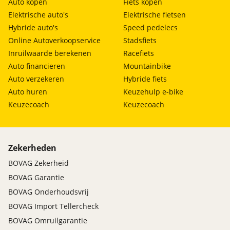
Auto kopen
Fiets kopen
Elektrische auto's
Elektrische fietsen
Hybride auto's
Speed pedelecs
Online Autoverkoopservice
Stadsfiets
Inruilwaarde berekenen
Racefiets
Auto financieren
Mountainbike
Auto verzekeren
Hybride fiets
Auto huren
Keuzehulp e-bike
Keuzecoach
Keuzecoach
Zekerheden
BOVAG Zekerheid
BOVAG Garantie
BOVAG Onderhoudsvrij
BOVAG Import Tellercheck
BOVAG Omruilgarantie