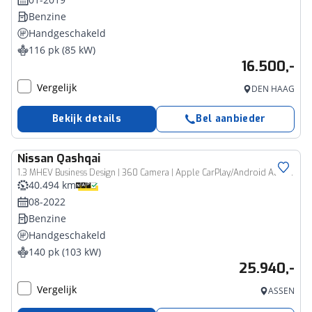
Benzine
Handgeschakeld
116 pk (85 kW)
16.500,-
Vergelijk
DEN HAAG
Bekijk details
Bel aanbieder
Nissan
Qashqai
1.3 MHEV Business Design | 360 Camera | Apple CarPlay/Android Auto | Adaptieve Cruise Control | Draadloze telefoonlader | Full-LED | Keyless | Panoramadak |
40.494 km
08-2022
Benzine
Handgeschakeld
140 pk (103 kW)
25.940,-
Vergelijk
ASSEN