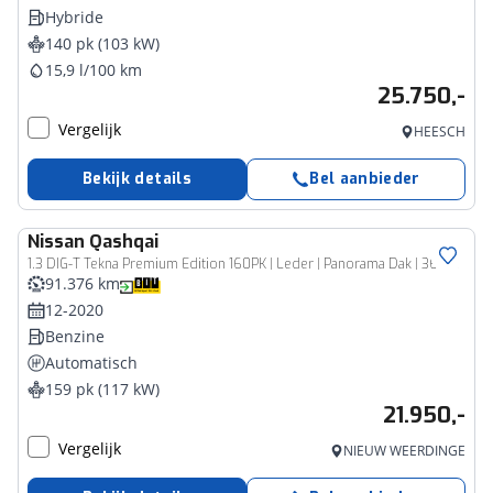
Hybride
140 pk (103 kW)
15,9 l/100 km
25.750,-
Vergelijk
HEESCH
Bekijk details
Bel aanbieder
Nissan
Qashqai
1.3 DIG-T Tekna Premium Edition 160PK | Leder | Panorama Dak | 360 Camera | Cruise Control | LED Koplampen | Metallic Lak | Navigatie | All Season Banden | 19'' Lichtmetalen Velgen | Apple Carplay | Android Auto | Lane Assist |
91.376 km
12-2020
Benzine
Automatisch
159 pk (117 kW)
21.950,-
Vergelijk
NIEUW WEERDINGE