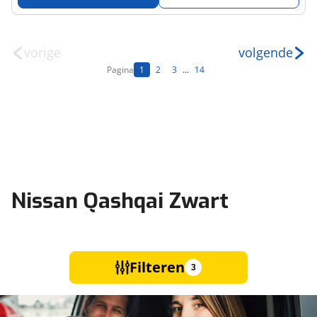
vorige
volgende
Pagina
1
2
3
...
14
Nissan Qashqai Zwart
Filteren
3