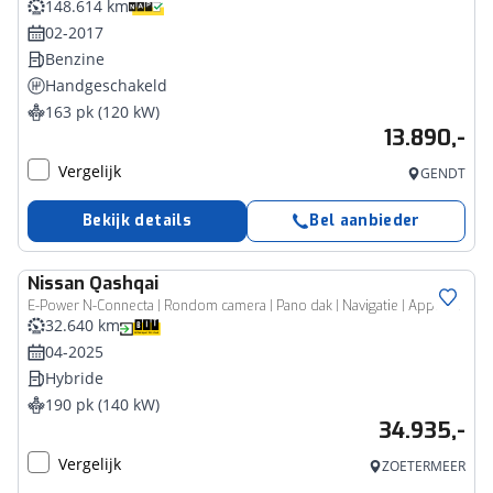
148.614 km
02-2017
Benzine
Handgeschakeld
163 pk (120 kW)
13.890,-
Vergelijk
GENDT
Bekijk details
Bel aanbieder
Nissan
Qashqai
E-Power N-Connecta | Rondom camera | Pano dak | Navigatie | Apple/Android Carplay | Climate |
32.640 km
04-2025
Hybride
190 pk (140 kW)
34.935,-
Vergelijk
ZOETERMEER