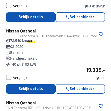
Vergelijk
HARDERWIJK
Bekijk details
Bel aanbieder
Nissan
Qashqai
1.3 DIG-T N-Connecta 140PK | Panoramadak | Navigatie | 360 Graden Camera | Climate Control | Apple CarPlay & Android Auto
78.540 km
08-2020
Benzine
Handgeschakeld
140 pk (103 kW)
19.935,-
Vergelijk
TIEL
Bekijk details
Bel aanbieder
Nissan
Qashqai
1.6 N-Connecta TREKHAAK | NAVI | KLIMA | CAMERA | BOVAG !!