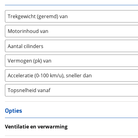
Hummer
(
0
)
Hyundai
(
705
)
Trekgewicht (geremd) van
Ineos
(
1
)
Infiniti
(
4
)
Motorinhoud van
Isuzu
(
1
)
Iveco
Aantal cilinders
(
2
)
JAC
(
1
)
2
(
0
)
Vermogen (pk) van
Jaecoo
(
62
)
3
(
42
)
Jaguar
(
39
)
4
(
281
)
Acceleratie (0-100 km/u), sneller dan
Jeep
(
278
)
5
(
0
)
KGM
(
11
)
Topsnelheid vanaf
6
(
0
)
Kia
(
1962
)
8
(
0
)
Lamborghini
(
5
)
10+
(
0
)
Opties
Lancia
(
8
)
Land Rover
(
347
)
Ventilatie en verwarming
Leaf
(
1
)
Airco