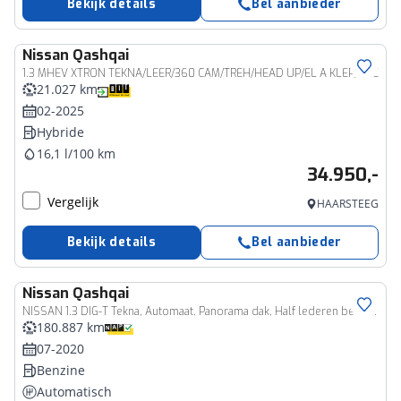
Bekijk details
Bel aanbieder
Nissan
Qashqai
1.3 MHEV XTRON TEKNA/LEER/360 CAM/TREH/HEAD UP/EL A KLEP/ENZ
21.027 km
02-2025
Hybride
16,1 l/100 km
34.950,-
Vergelijk
HAARSTEEG
Bekijk details
Bel aanbieder
Nissan
Qashqai
NISSAN 1.3 DIG-T Tekna, Automaat, Panorama dak, Half lederen bekl., Trekhaak
180.887 km
07-2020
Benzine
Automatisch