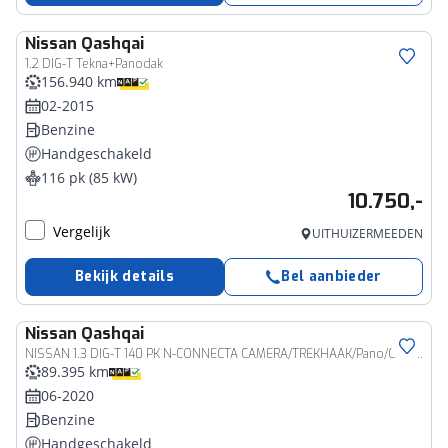
Nissan
Qashqai
1.2 DIG-T Tekna+Panodak
156.940 km
02-2015
Benzine
Handgeschakeld
116 pk (85 kW)
10.750,-
Vergelijk
UITHUIZERMEEDEN
Bekijk details
Bel aanbieder
Nissan
Qashqai
NISSAN 1.3 DIG-T 140 PK N-CONNECTA CAMERA/TREKHAAK/Pano/CRUISE CONTROL
89.395 km
06-2020
Benzine
Handgeschakeld