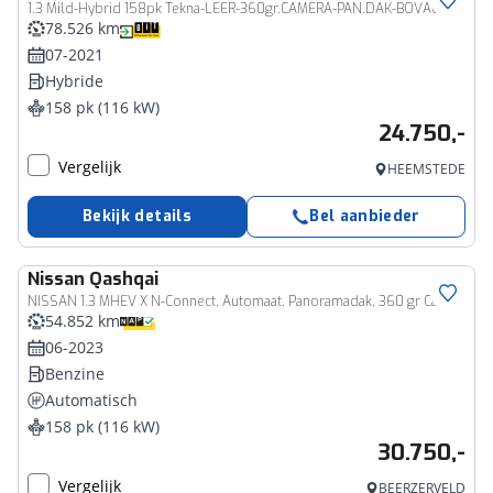
1.3 Mild-Hybrid 158pk Tekna-LEER-360gr.CAMERA-PAN.DAK-BOVAG
78.526 km
07-2021
Hybride
158 pk (116 kW)
24.750,-
Vergelijk
HEEMSTEDE
Bekijk details
Bel aanbieder
Nissan
Qashqai
NISSAN 1.3 MHEV X N-Connect, Automaat, Panoramadak, 360 gr Camera
54.852 km
06-2023
Benzine
Automatisch
158 pk (116 kW)
30.750,-
Vergelijk
BEERZERVELD