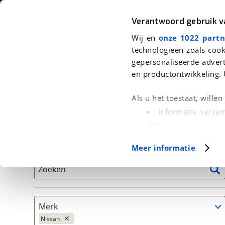
Auto
Fiets
Moto
Verantwoord gebruik 
Wij en
onze 1022 partn
<
Terug
|
Home
>
Auto's
technologieën zoals cook
gepersonaliseerde advert
We hebben 101 auto's voor je gevo
en productontwikkeling. 
Alleen auto’s van erkende BOVAG bedrijven
Als u het toestaat, wille
Informatie verzam
zijn
Uw apparaat id
Basisgegevens
Meer informatie
(fingerprinting)
Lees meer over hoe uw
Zoeken
detailgedeelte
in. U k
Cookieverklaring.
Merk
Met cookies en vergelij
Nissan
Functionele cookies zorg