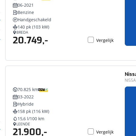
06-2021
Benzine
Handgeschakeld
140 pk (103 kW)
BREDA
20.749,-
Vergelijk
Niss
NISSAN
70.825 km
03-2022
Hybride
158 pk (116 kW)
15,6 l/100 km
LEENDE
21.900,-
Vergelijk