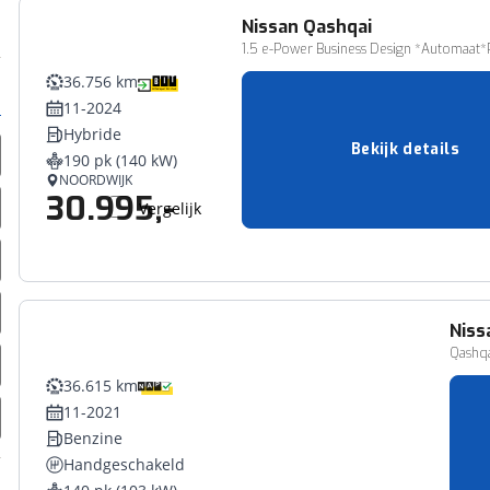
Nissan
Qashqai
1.5 e-Power Business Design *Automaa
36.756 km
11-2024
Hybride
Bekijk details
190 pk (140 kW)
NOORDWIJK
30.995,-
Vergelijk
Niss
Qashqa
36.615 km
11-2021
Benzine
Handgeschakeld