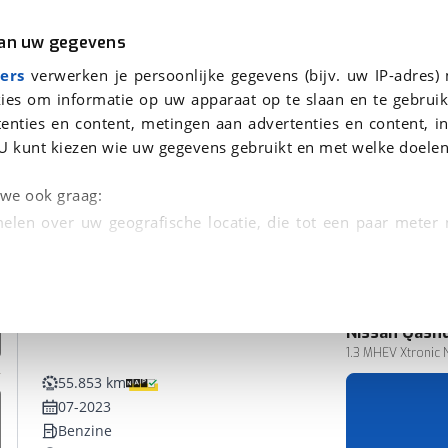
r
Kampeer
van uw gegevens
ers
verwerken je persoonlijke gegevens (bijv. uw IP-adres)
ies om informatie op uw apparaat op te slaan en te gebruik
enties en content, metingen aan advertenties en content, in
nden
U kunt kiezen wie uw gegevens gebruikt en met welke doelen
n we ook graag:
elen over uw geografische locatie, die tot een paar meter
entificeren door het actief te scannen op specifieke
 persoonlijke gegevens worden verwerkt en stel uw voo
Nissan
Qashq
unt uw toestemming op elk moment wijzigen of in
1.3 MHEV Xtronic 
55.853 km
07-2023
kbare technieken zorgen we voor een betere en meer persoon
Benzine
en ervoor dat de website goed werkt. Ook gebruiken we anal