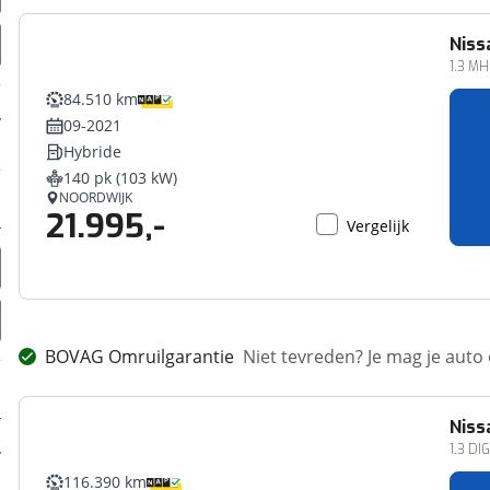
Niss
1.3 MH
84.510 km
09-2021
Hybride
140 pk (103 kW)
NOORDWIJK
21.995,-
Vergelijk
BOVAG Omruilgarantie
Niet tevreden? Je mag je auto
Niss
1.3 DI
116.390 km