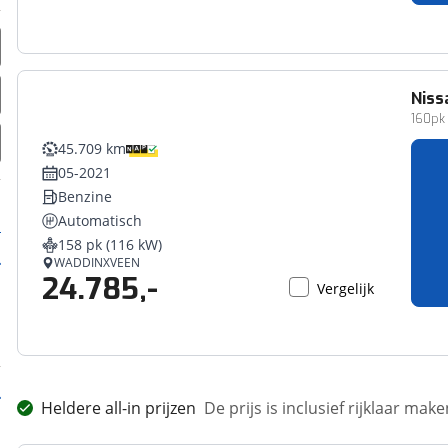
Niss
160pk 
45.709 km
05-2021
Benzine
Automatisch
158 pk (116 kW)
WADDINXVEEN
24.785,-
Vergelijk
Heldere all-in prijzen
De prijs is inclusief rijklaar ma