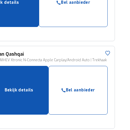
jk details
Bel aanbieder
ruiken daarvoor
eme basis. Meer
lleen functionele
passen via de
an
Qashqai
MHEV Xtronic N-Connecta Apple Carplay/Android Auto | Trekhaak
Bekijk details
Bel aanbieder