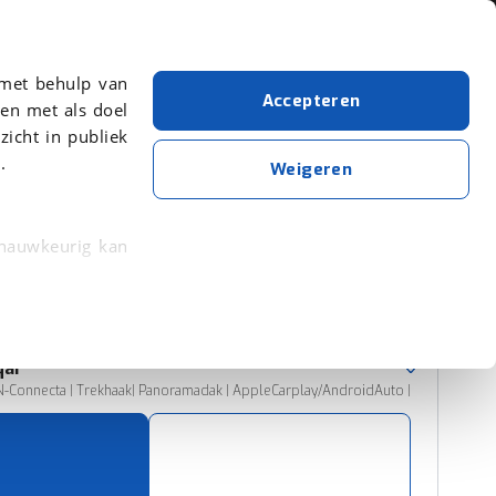
Over viaBOVAG.nl
 met behulp van
Accepteren
en met als doel
zicht in publiek
.
Nissan
Blauw
Qashqai
Weigeren
Wis alle filters
Zoekopdracht opslaan
 nauwkeurig kan
 eigenschappen
Sorteer resultaten
rkeuren in het
ai
trekken in de
N-Connecta | Trekhaak| Panoramadak | AppleCarplay/AndroidAuto |
lijke ervaring.
ytische cookies