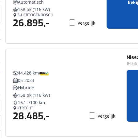
Automatisch
Beki
erbeteren. We tonen je graag relevante advertenties en geb
158 pk (116 kW)
ag op en buiten onze website volgt – uiteraard op anoni
'S-HERTOGENBOSCH
26.895,-
laimer en privacyverklaring
. Als je weigert, plaatsen we a
Vergelijk
che cookies. Je voorkeuren kun je later altijd aan
Niss
160pk 
44.428 km
05-2023
Hybride
158 pk (116 kW)
16,1 l/100 km
UTRECHT
28.485,-
Vergelijk