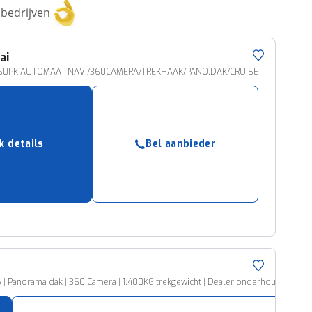
bedrijven
ai
N 160PK AUTOMAAT NAVI/360CAMERA/TREKHAAK/PANO.DAK/CRUISE
k details
Bel aanbieder
ay | Panorama dak | 360 Camera | 1.400KG trekgewicht | Dealer onderhouden |