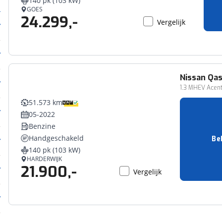
140 pk (103 kW)
GOES
24.299,-
Vergelijk
Nissan
Qas
1.3 MHEV Acenta
51.573 km
05-2022
Benzine
Handgeschakeld
Be
140 pk (103 kW)
HARDERWIJK
21.900,-
Vergelijk