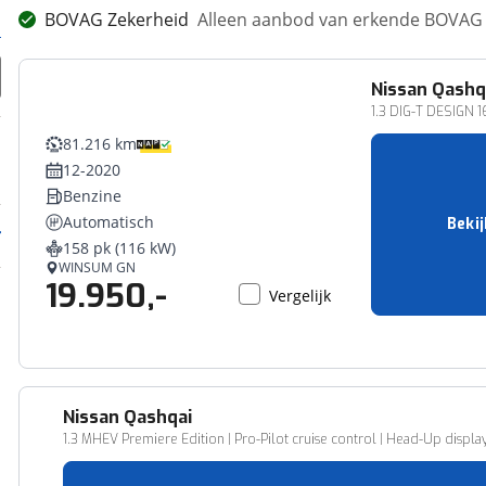
BOVAG Zekerheid
Alleen aanbod van erkende BOVAG 
Nissan
Qashq
1.3 DIG-T DESIG
81.216 km
12-2020
Benzine
Automatisch
Bekij
158 pk (116 kW)
WINSUM GN
19.950,-
Vergelijk
Nissan
Qashqai
1.3 MHEV Premiere Edition | Pro-Pilot cruise control | Head-Up displ
94.889 km