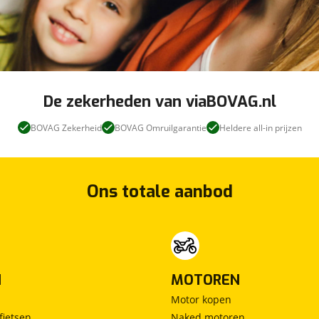
De zekerheden van viaBOVAG.nl
BOVAG Zekerheid
BOVAG Omruilgarantie
Heldere all-in prijzen
Ons totale aanbod
N
MOTOREN
Motor kopen
fietsen
Naked motoren