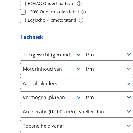
BOVAG Onderhoudsvrij
Daihatsu
(
2
)
8
(
0
)
100% Onderhouden label
Daimler
(
2
)
9
(
0
)
Logische kilometerstand
DFSK
(
0
)
10+
(
0
)
Dodge
(
10
)
Techniek
Dongfeng
(
32
)
Donkervoort
(
0
)
DS
Trekgewicht (geremd) van
t/m
(
52
)
Estrima
(
0
)
Motorinhoud van
t/m
Etalian
(
0
)
Farizon
(
0
)
Aantal cilinders
Ferrari
(
1
)
2
(
0
)
Fiat
(
319
)
Vermogen (pk) van
t/m
3
(
0
)
Ford
(
1336
)
4
(
1
)
Acceleratie (0-100 km/u), sneller dan
Ford USA
(
1
)
5
(
0
)
Geely
(
7
)
Topsnelheid vanaf
6
(
0
)
Genesis
(
1
)