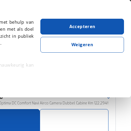
Over viaBOVAG.nl
 met behulp van
Accepteren
en met als doel
zicht in publiek
.
Nissan
Blauw
NV300
Weigeren
Wis alle filters
Zoekopdracht opslaan
 nauwkeurig kan
 eigenschappen
Sorteer resultaten
rkeuren in het
0
trekken in de
 Optima DC Comfort Navi Airco Camera Dubbel Cabine Km 122.294!!
lijke ervaring.
ytische cookies