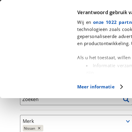
Auto
Fiets
Moto
Verantwoord gebruik 
Wij en
onze 1022 partn
<
Terug
|
Home
>
Auto's
technologieën zoals cook
gepersonaliseerde advert
We hebben 1 auto voor je gevonden
en productontwikkeling. 
Alleen auto’s van erkende BOVAG bedrijven
Als u het toestaat, wille
Informatie verzam
zijn
Uw apparaat id
Basisgegevens
Meer informatie
(fingerprinting)
Lees meer over hoe uw
Zoeken
detailgedeelte
in. U k
Cookieverklaring.
Merk
Met cookies en vergelij
Nissan
Functionele cookies zorg