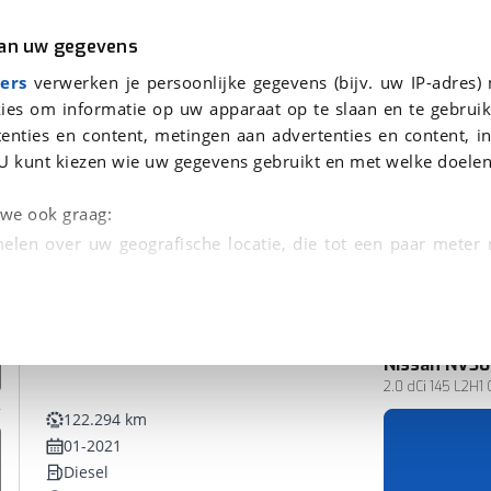
r
Kampeer
van uw gegevens
ers
verwerken je persoonlijke gegevens (bijv. uw IP-adres)
ies om informatie op uw apparaat op te slaan en te gebruik
enties en content, metingen aan advertenties en content, in
U kunt kiezen wie uw gegevens gebruikt en met welke doelen
n we ook graag:
elen over uw geografische locatie, die tot een paar meter
entificeren door het actief te scannen op specifieke
 persoonlijke gegevens worden verwerkt en stel uw voo
Nissan
NV30
Bedrijfswagen
unt uw toestemming op elk moment wijzigen of in
2.0 dCi 145 L2H1
122.294 km
01-2021
kbare technieken zorgen we voor een betere en meer persoon
Diesel
en ervoor dat de website goed werkt. Ook gebruiken we anal