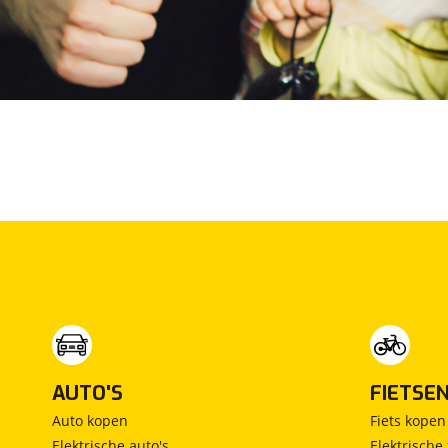
Maxus
(
0
)
Maybach
(
0
)
Mazda
(
327
)
McLaren
(
0
)
Mega
(
0
)
Mercedes-Benz
(
520
)
MG
(
72
)
Microcar
(
3
)
Microlino
(
2
)
Mini
(
330
)
Mitsubishi
(
171
)
Mobilize
(
0
)
Morgan
(
0
)
Morris
(
0
)
AUTO'S
FIETSE
Motion
(
3
)
Auto kopen
Fiets kopen
Musso
(
0
)
Elektrische auto's
Elektrische 