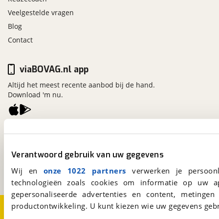
Veelgestelde vragen
Blog
Contact
viaBOVAG.nl app
Altijd het meest recente aanbod bij de hand.
Download 'm nu.
viaBOVAG.nl
Kosterijland
15
Verantwoord gebruik van uw gegevens
3981 AJ
Bunnik
Een initiatief van
Wij en
onze 1022 partners
verwerken je persoonl
BOVAG
technologieën zoals cookies om informatie op uw a
gepersonaliseerde advertenties en content, metingen
productontwikkeling. U kunt kiezen wie uw gegevens gebr
Over viaBOVAG.nl
Disclaimer- en Privacyverklaring
Cookievoorkeuren
Vacatures