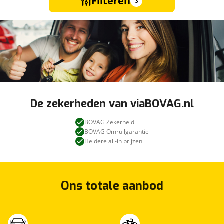
Filteren
3
De zekerheden van viaBOVAG.nl
BOVAG Zekerheid
BOVAG Omruilgarantie
Heldere all-in prijzen
Ons totale aanbod