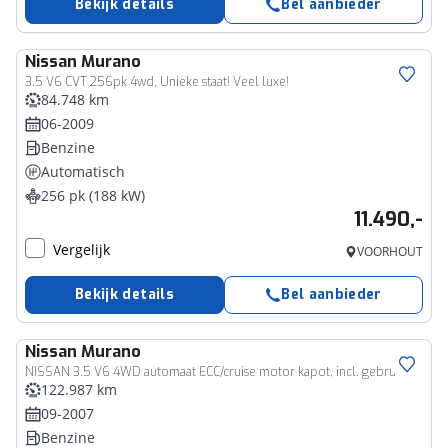
Bekijk details
Bel aanbieder
Nissan
Murano
3.5 V6 CVT 256pk 4wd, Unieke staat! Veel luxe!
84.748 km
06-2009
Benzine
Automatisch
256 pk (188 kW)
11.490,-
Vergelijk
VOORHOUT
Bekijk details
Bel aanbieder
Nissan
Murano
NISSAN 3.5 V6 4WD automaat ECC/cruise motor kapot, incl. gebruikte motor los
122.987 km
09-2007
Benzine