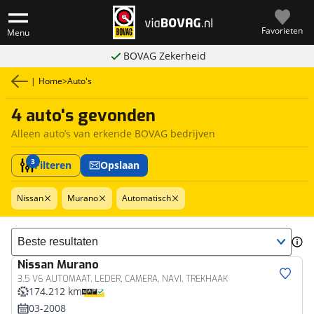
Favorieten
Menu
BOVAG Zekerheid
|
Home
>
Auto's
4 auto's gevonden
Alleen auto’s van erkende BOVAG bedrijven
3
Filteren
Opslaan
Nissan
Murano
Automatisch
Sorteer resultaten
Nissan
Murano
3.5 V6 AUTOMAAT, LEDER, CAMERA, NAVI, TREKHAAK
174.212 km
03-2008