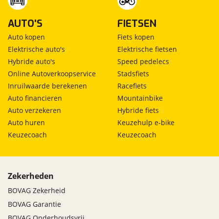
AUTO'S
FIETSEN
Auto kopen
Fiets kopen
Elektrische auto's
Elektrische fietsen
Hybride auto's
Speed pedelecs
Online Autoverkoopservice
Stadsfiets
Inruilwaarde berekenen
Racefiets
Auto financieren
Mountainbike
Auto verzekeren
Hybride fiets
Auto huren
Keuzehulp e-bike
Keuzecoach
Keuzecoach
Zekerheden
BOVAG Zekerheid
BOVAG Garantie
BOVAG Onderhoudsvrij