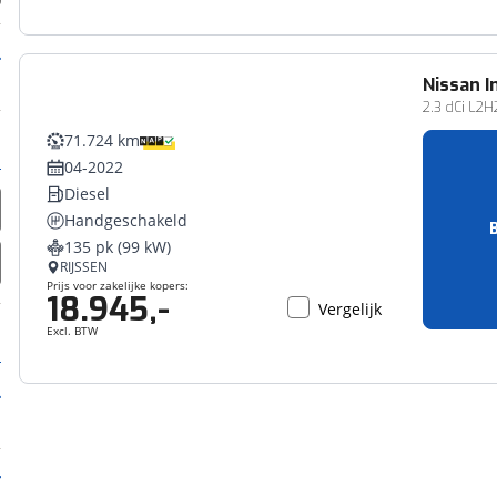
Nissan
I
Bedrijfswagen
2.3 dCi L2H2
71.724 km
04-2022
Diesel
Handgeschakeld
135 pk (99 kW)
RIJSSEN
Prijs voor zakelijke kopers:
18.945,-
Vergelijk
Excl. BTW