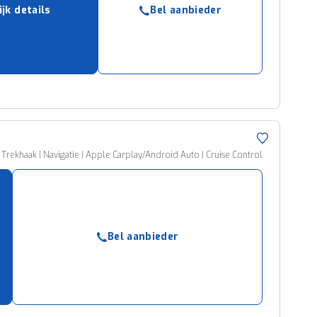
ijk details
Bel aanbieder
ruiken daarvoor
eme basis. Meer
lleen functionele
passen via de
 Trekhaak | Navigatie | Apple Carplay/Android Auto | Cruise Control
Bel aanbieder