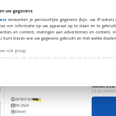
r
Kampeer
van uw gegevens
ers
verwerken je persoonlijke gegevens (bijv. uw IP-adres)
ies om informatie op uw apparaat op te slaan en te gebruik
enties en content, metingen aan advertenties en content, in
en
U kunt kiezen wie uw gegevens gebruikt en met welke doelen
n we ook graag:
elen over uw geografische locatie, die tot een paar meter
entificeren door het actief te scannen op specifieke
 persoonlijke gegevens worden verwerkt en stel uw voo
Nissan
Inte
Bedrijfswagen
unt uw toestemming op elk moment wijzigen of in
2.3 dCi L3H2 N-Co
28.803 km
08-2024
kbare technieken zorgen we voor een betere en meer persoon
Diesel
en ervoor dat de website goed werkt. Ook gebruiken we anal