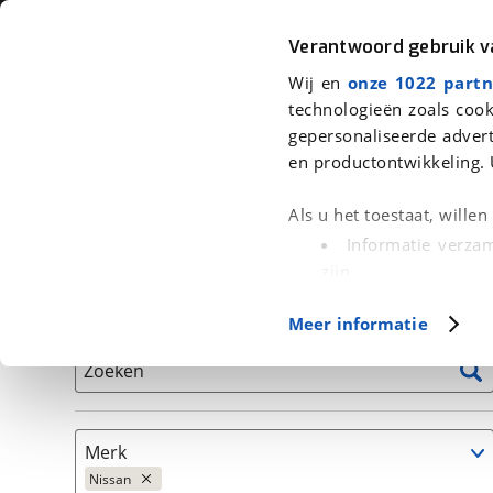
Auto
Fiets
Moto
Verantwoord gebruik 
Wij en
onze 1022 partn
<
Terug
|
Home
>
Auto's
technologieën zoals cook
gepersonaliseerde advert
We hebben 3 auto's voor je gevond
en productontwikkeling. 
Alleen auto’s van erkende BOVAG bedrijven
Als u het toestaat, wille
Informatie verzam
zijn
Uw apparaat id
Basisgegevens
Meer informatie
(fingerprinting)
Lees meer over hoe uw
Zoeken
detailgedeelte
in. U k
Cookieverklaring.
Merk
Met cookies en vergelij
Nissan
Functionele cookies zorg