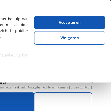
Over viaBOVAG.nl
 met behulp van
Accepteren
en met als doel
zicht in publiek
.
Nissan
Interstar
Handgeschakeld
Weigeren
Wis alle filters
Zoekopdracht opslaan
 nauwkeurig kan
 eigenschappen
Sorteer resultaten
rkeuren in het
rstar
trekken in de
nnecta | Trekhaak | Navigatie | Achteruitrijcamera | Cruise Control |
lijke ervaring.
ytische cookies