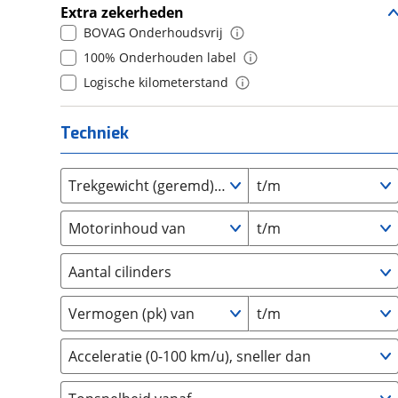
Extra zekerheden
Daihatsu
(
12
)
10+
(
0
)
BOVAG Onderhoudsvrij
Daimler
(
0
)
100% Onderhouden label
DFSK
(
1
)
Logische kilometerstand
Dodge
(
1
)
Dongfeng
(
0
)
Techniek
Donkervoort
(
1
)
DS
(
62
)
Trekgewicht (geremd) van
t/m
Estrima
(
0
)
Etalian
(
0
)
Motorinhoud van
t/m
Farizon
(
0
)
Ferrari
(
3
)
Aantal cilinders
Fiat
(
1462
)
2
(
0
)
Ford
(
3731
)
Vermogen (pk) van
t/m
3
(
0
)
Ford USA
(
0
)
4
(
3
)
Acceleratie (0-100 km/u), sneller dan
Geely
(
0
)
5
(
0
)
Genesis
(
0
)