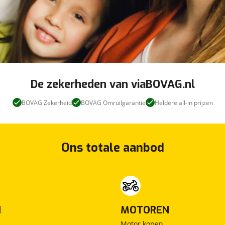
De zekerheden van viaBOVAG.nl
BOVAG Zekerheid
BOVAG Omruilgarantie
Heldere all-in prijzen
Ons totale aanbod
N
MOTOREN
Motor kopen