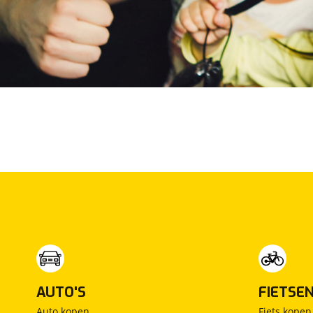
Max Mobiel
(
0
)
Maxus
(
2
)
Maybach
(
0
)
Mazda
(
943
)
McLaren
(
0
)
Mega
(
0
)
Mercedes-Benz
(
491
)
MG
(
17
)
Microcar
(
0
)
Microlino
(
0
)
Mini
(
416
)
Mitsubishi
(
332
)
Mobilize
(
0
)
Morgan
(
1
)
Morris
(
1
)
AUTO'S
FIETSE
Motion
(
0
)
Auto kopen
Fiets kopen