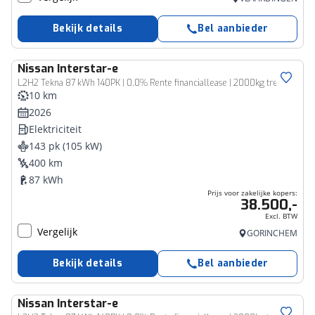
Bekijk details
Bel aanbieder
Nissan
Interstar-e
Bedrijfswagen
L2H2 Tekna 87 kWh 140PK | 0,0% Rente financiallease | 2000kg trekgewicht | 410km WLTP-actieradius | achteruitrijcamera | Stoelverwarming | Apple-carplay/Android-Auto
10 km
2026
Elektriciteit
143 pk (105 kW)
400 km
87 kWh
Prijs voor zakelijke kopers:
38.500,-
Excl. BTW
Vergelijk
GORINCHEM
Bekijk details
Bel aanbieder
Nissan
Interstar-e
Bedrijfswagen