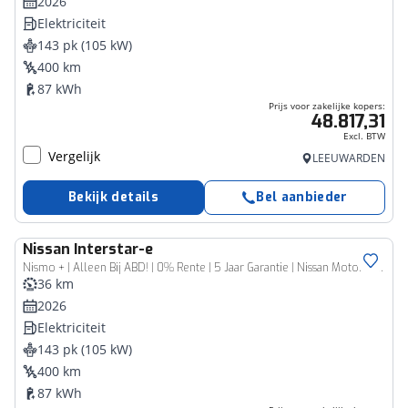
2026
Elektriciteit
143 pk (105 kW)
400 km
87 kWh
Prijs voor zakelijke kopers:
48.817,31
Excl. BTW
Vergelijk
LEEUWARDEN
Bekijk details
Bel aanbieder
Nissan
Interstar-e
Bedrijfswagen
Nismo + | Alleen Bij ABD! | 0% Rente | 5 Jaar Garantie | Nissan Motorsport | 2000KG Trekgewicht | Tot 460Km Actieradius | Laadruimtepakket |
36 km
2026
Elektriciteit
143 pk (105 kW)
400 km
87 kWh