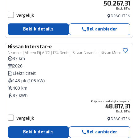
50.267,31
Excl. BTW
Vergelijk
DRACHTEN
Bekijk details
Bel aanbieder
Nissan
Interstar-e
Bedrijfswagen
Nismo + | Alleen Bij ABD! | 0% Rente | 5 Jaar Garantie | Nissan Motorsport | 2000KG Trekgewicht | Tot 460Km Actieradius |
37 km
2026
Elektriciteit
143 pk (105 kW)
400 km
87 kWh
Prijs voor zakelijke kopers:
48.817,31
Excl. BTW
Vergelijk
DRACHTEN
Bekijk details
Bel aanbieder