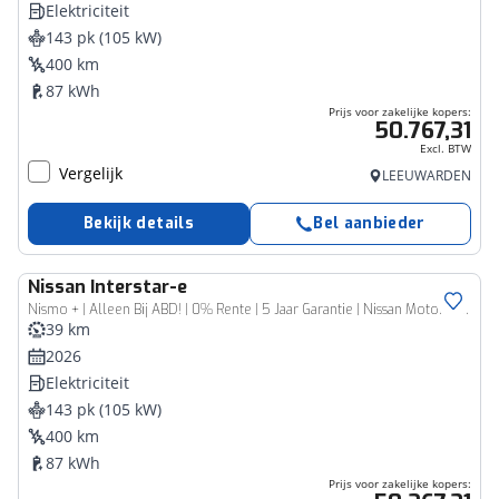
Elektriciteit
143 pk (105 kW)
400 km
87 kWh
Prijs voor zakelijke kopers:
50.767,31
Excl. BTW
Vergelijk
LEEUWARDEN
Bekijk details
Bel aanbieder
Nissan
Interstar-e
Bedrijfswagen
Nismo + | Alleen Bij ABD! | 0% Rente | 5 Jaar Garantie | Nissan Motorsport | 2000KG Trekgewicht | Tot 460Km Actieradius | Laadruimtepakket |
39 km
2026
Elektriciteit
143 pk (105 kW)
400 km
87 kWh
Prijs voor zakelijke kopers: