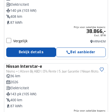
Elektriciteit
140 pk (103 kW)
408 km
87 kWh
Prijs voor zakelijke kopers:
38.866,-
Excl. BTW
Vergelijk
ARNHEM
Bekijk details
Bel aanbieder
Nissan
Interstar-e
Bedrijfswagen
Nismo + | Alleen Bij ABD! | 0% Rente | 5 Jaar Garantie | Nissan Motorsport | 2000KG Trekgewicht | Tot 460Km Actieradius | Laadruimtepakket |
36 km
2026
Elektriciteit
143 pk (105 kW)
400 km
87 kWh
Prijs voor zakelijke kopers: