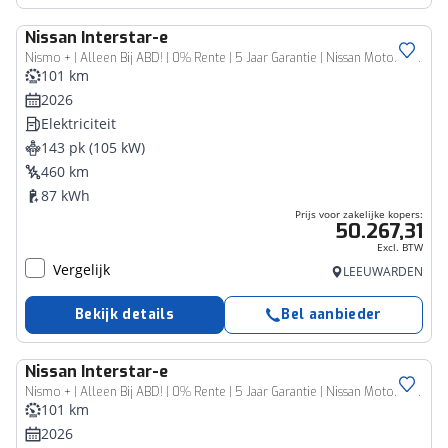
Nissan
Interstar-e
Bedrijfswagen
Nismo + | Alleen Bij ABD! | 0% Rente | 5 Jaar Garantie | Nissan Motorsport | 2000KG Trekgewicht | Tot 460Km Actieradius | Laadruimepakket |
101 km
2026
Elektriciteit
143 pk (105 kW)
460 km
87 kWh
Prijs voor zakelijke kopers:
50.267,31
Excl. BTW
Vergelijk
LEEUWARDEN
Bekijk details
Bel aanbieder
Nissan
Interstar-e
Bedrijfswagen
Nismo + | Alleen Bij ABD! | 0% Rente | 5 Jaar Garantie | Nissan Motorsport | 2000KG Trekgewicht | Tot 460Km Actieradius |
101 km
2026