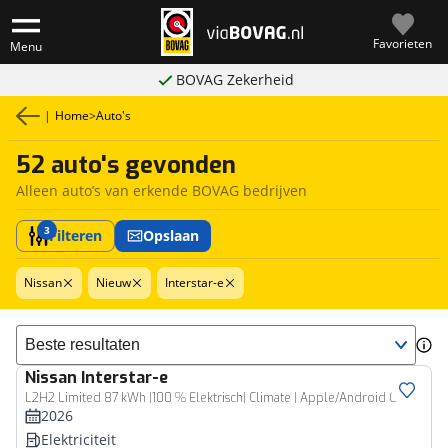
Favorieten
Menu
BOVAG Zekerheid
|
Home
>
Auto's
52 auto's gevonden
Alleen auto’s van erkende BOVAG bedrijven
3
Filteren
Opslaan
Nissan
Nieuw
Interstar-e
Sorteer resultaten
Nissan
Interstar-e
Bedrijfswagen
L2H2 Limited 87 kWh |100 % Elektrisch| Climate | Apple/Android Carplay | Cruise |
2026
Elektriciteit