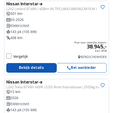
Nissan
Interstar-e
Bedrijfswagen
L2H2 Limited 87 kWh | 408km WLTP/CLIMA/CAMERA/CAR PLAY |
301 km
03-2026
Elektriciteit
143 pk (105 kW)
408 km
Prijs voor zakelijke kopers:
38.945,-
Excl. BTW
Vergelijk
BERGSCHENHOEK
Bekijk details
Bel aanbieder
Nissan
Interstar-e
Bedrijfswagen
L2H2 Tekna 87 kWh 140PK | 0,0% Rente financiallease | 2500kg trekgewicht | 410km WLTP-actieradius | achteruitrijcamera | Stoelverwarming | Apple-carplay/Android-Auto
15 km
2026
Elektriciteit
143 pk (105 kW)