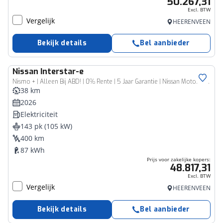
50.267,31
Excl. BTW
Vergelijk
HEERENVEEN
Bekijk details
Bel aanbieder
Nissan
Interstar-e
Bedrijfswagen
Nismo + | Alleen Bij ABD! | 0% Rente | 5 Jaar Garantie | Nissan Motorsport | 2000KG Trekgewicht | Tot 460Km Actieradius |
38 km
2026
Elektriciteit
143 pk (105 kW)
400 km
87 kWh
Prijs voor zakelijke kopers:
48.817,31
Excl. BTW
Vergelijk
HEERENVEEN
Bekijk details
Bel aanbieder