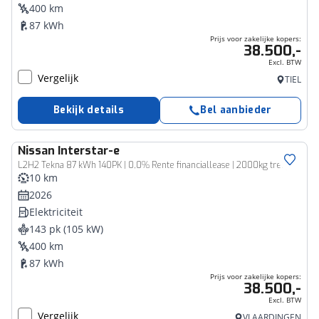
400 km
87 kWh
Prijs voor zakelijke kopers:
38.500,-
Excl. BTW
Vergelijk
TIEL
Bekijk details
Bel aanbieder
Nissan
Interstar-e
Bedrijfswagen
L2H2 Tekna 87 kWh 140PK | 0,0% Rente financiallease | 2000kg trekgewicht | 410km WLTP-actieradius | achteruitrijcamera | Stoelverwarming | Apple-carplay/Android-Auto
10 km
2026
Elektriciteit
143 pk (105 kW)
400 km
87 kWh
Prijs voor zakelijke kopers:
38.500,-
Excl. BTW
Vergelijk
VLAARDINGEN