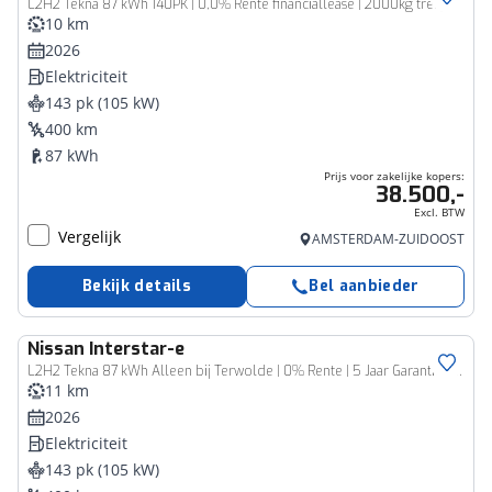
L2H2 Tekna 87 kWh 140PK | 0,0% Rente financiallease | 2000kg trekgewicht | 410km WLTP-actieradius | achteruitrijcamera | Stoelverwarming | Apple-carplay/Android-Auto
10 km
2026
Elektriciteit
143 pk (105 kW)
400 km
87 kWh
Prijs voor zakelijke kopers:
38.500,-
Excl. BTW
Vergelijk
AMSTERDAM-ZUIDOOST
Bekijk details
Bel aanbieder
Nissan
Interstar-e
Bedrijfswagen
L2H2 Tekna 87 kWh Alleen bij Terwolde | 0% Rente | 5 Jaar Garantie | 3500 KG | Trekhaak
11 km
2026
Elektriciteit
143 pk (105 kW)