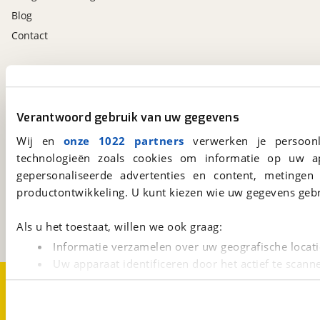
Blog
Contact
viaBOVAG.nl app
Altijd het meest recente aanbod bij de hand.
Download 'm nu.
Verantwoord gebruik van uw gegevens
Wij en
onze 1022 partners
verwerken je persoonl
technologieën zoals cookies om informatie op uw a
viaBOVAG.nl
gepersonaliseerde advertenties en content, metingen
Kosterijland
15
productontwikkeling. U kunt kiezen wie uw gegevens gebr
3981 AJ
Bunnik
Een initiatief van
Als u het toestaat, willen we ook graag:
BOVAG
Informatie verzamelen over uw geografische locati
Uw apparaat identificeren door het actief te scann
Over viaBOVAG.nl
Disclaimer- en Privacyverklaring
Lees meer over hoe uw persoonlijke gegevens worden ve
Cookievoorkeuren
Vacatures
U kunt uw toestemming op elk moment wijzigen of intrekk