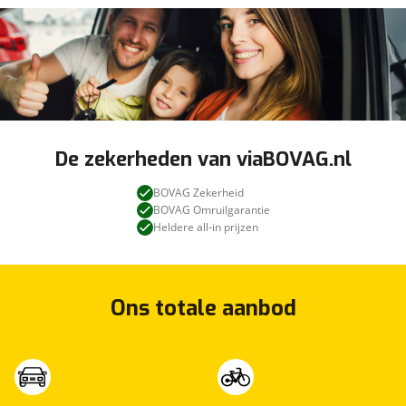
De zekerheden van viaBOVAG.nl
BOVAG Zekerheid
BOVAG Omruilgarantie
Heldere all-in prijzen
Ons totale aanbod