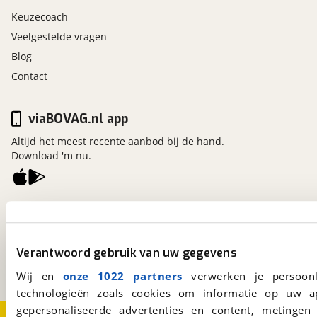
Keuzecoach
Veelgestelde vragen
Blog
Contact
viaBOVAG.nl app
Altijd het meest recente aanbod bij de hand.
Download 'm nu.
viaBOVAG.nl
Kosterijland
15
3981 AJ
Bunnik
Verantwoord gebruik van uw gegevens
Een initiatief van
BOVAG
Wij en
onze 1022 partners
verwerken je persoonl
technologieën zoals cookies om informatie op uw a
gepersonaliseerde advertenties en content, metingen
Over viaBOVAG.nl
Disclaimer- en Privacyverklaring