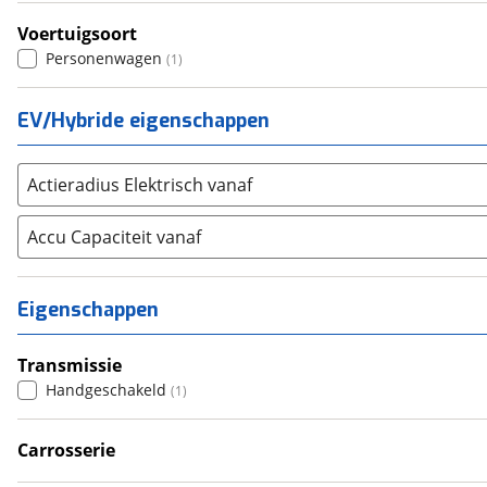
Seat
(
1972
)
Voertuigsoort
SKODA
(
2612
)
Personenwagen
(
1
)
Suzuki
(
2298
)
Toyota
(
7442
)
EV/Hybride eigenschappen
Volkswagen
(
9211
)
Volvo
(
5293
)
Actieradius Elektrisch vanaf
Alle merken
Abarth
(
33
)
Accu Capaciteit vanaf
Aiways
(
16
)
Aixam
(
34
)
Alfa Romeo
(
375
)
Eigenschappen
Alpina
(
16
)
Alpine
(
36
)
Transmissie
Aston Martin
Handgeschakeld
(
14
)
(
1
)
Audi
(
4767
)
Carrosserie
Austin
(
5
)
Hatchback
(
1
)
Auto Union
(
1
)