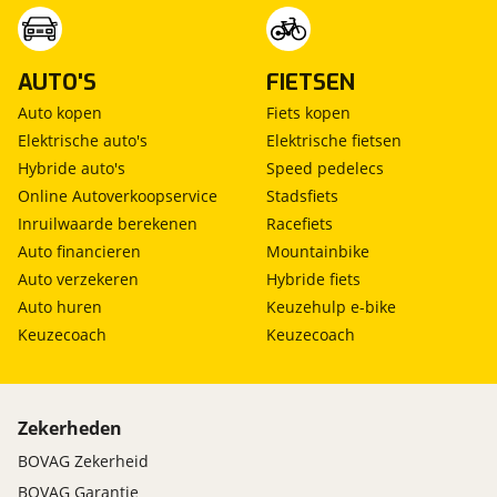
AUTO'S
FIETSEN
Auto kopen
Fiets kopen
Elektrische auto's
Elektrische fietsen
Hybride auto's
Speed pedelecs
Online Autoverkoopservice
Stadsfiets
Inruilwaarde berekenen
Racefiets
Auto financieren
Mountainbike
Auto verzekeren
Hybride fiets
Auto huren
Keuzehulp e-bike
Keuzecoach
Keuzecoach
Zekerheden
BOVAG Zekerheid
BOVAG Garantie