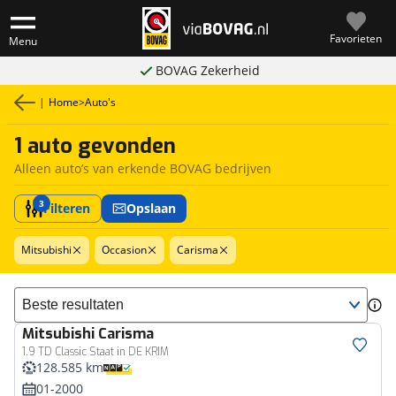
Favorieten
Menu
BOVAG Zekerheid
|
Home
>
Auto's
1 auto gevonden
Alleen auto’s van erkende BOVAG bedrijven
3
Filteren
Opslaan
Mitsubishi
Occasion
Carisma
Sorteer resultaten
Mitsubishi
Carisma
1.9 TD Classic Staat in DE KRIM
128.585 km
01-2000