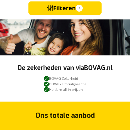
Filteren
3
De zekerheden van viaBOVAG.nl
BOVAG Zekerheid
BOVAG Omruilgarantie
Heldere all-in prijzen
Ons totale aanbod