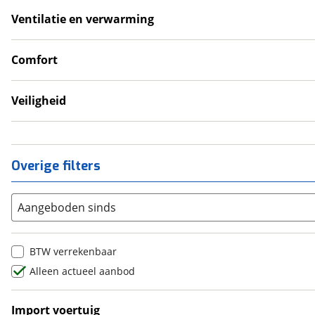
Goupil
(
2
)
Ventilatie en verwarming
Airco
Honda
(
439
)
Hongqi
(
13
)
Comfort
Hummer
Trekhaak
(
1
)
Hyundai
(
2841
)
Veiligheid
Ineos
(
2
)
Alarmsysteem
Infiniti
(
7
)
Isuzu
(
3
)
Overige filters
Iveco
(
23
)
JAC
(
2
)
Aangeboden sinds
Jaecoo
(
64
)
Jaguar
(
144
)
BTW verrekenbaar
Jeep
(
857
)
Alleen actueel aanbod
KGM
(
14
)
Kia
(
6403
)
Import voertuig
Lamborghini
(
13
)