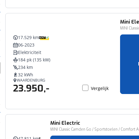
Mini
Ele
MINI Classi
17.529 km
06-2023
Elektriciteit
184 pk (135 kW)
234 km
32 kWh
WAARDENBURG
23.950,-
Vergelijk
Mini
Electric
MINI Classic Camden Go / Sportstoelen / Comfort Ac
47.811 km