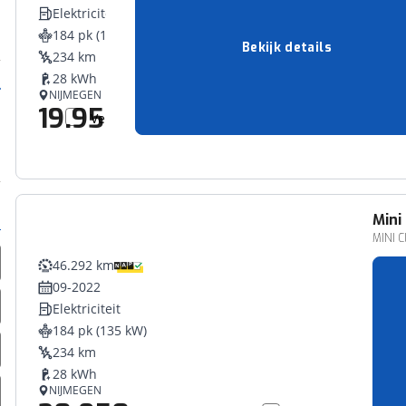
Elektriciteit
184 pk (135 kW)
Bekijk details
234 km
28 kWh
NIJMEGEN
19.950,-
Vergelijk
Mini
MINI C
46.292 km
09-2022
Elektriciteit
184 pk (135 kW)
234 km
28 kWh
NIJMEGEN