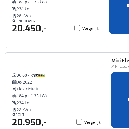
184 pk (135 kW)
erbeteren. We tonen je graag relevante advertenties en geb
B
234 km
ag op en buiten onze website volgt – uiteraard op anoni
28 kWh
laimer en privacyverklaring
. Als je weigert, plaatsen we a
EINDHOVEN
20.450,-
che cookies. Je voorkeuren kun je later altijd aan
Vergelijk
Mini
Ele
MINI Classi
36.687 km
08-2022
Elektriciteit
184 pk (135 kW)
234 km
28 kWh
ECHT
20.950,-
Vergelijk