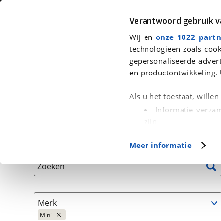
Auto
Fiets
Moto
Verantwoord gebruik 
Wij en
onze 1022 partn
<
Terug
|
Home
>
Auto's
technologieën zoals cook
gepersonaliseerde advert
We hebben 81 auto's voor je gevon
en productontwikkeling. 
Alleen auto’s van erkende BOVAG bedrijven
Als u het toestaat, wille
Informatie verzam
zijn
Uw apparaat id
Basisgegevens
Meer informatie
(fingerprinting)
Lees meer over hoe uw
Zoeken
detailgedeelte
in. U k
Cookieverklaring.
Merk
Met cookies en vergelij
Mini
Functionele cookies zorg