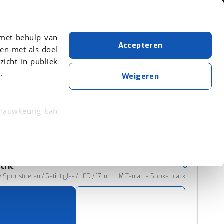
Over viaBOVAG.nl
 met behulp van
Accepteren
en met als doel
zicht in publiek
.
Mini
Electric
Automatisch
Weigeren
Wis alle filters
Zoekopdracht opslaan
 nauwkeurig kan
 eigenschappen
Sorteer resultaten
rkeuren in het
tric
trekken in de
 / Sportstoelen / Getint glas / LED / 17 inch LM Tentacle Spoke black
lijke ervaring.
ytische cookies