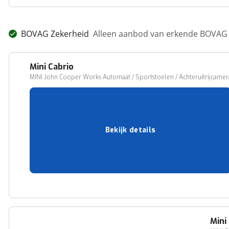
BOVAG Zekerheid
Alleen aanbod van erkende BOVAG 
Mini
Cabrio
MINI John Cooper Works Automaat / Sportstoelen / Achteruitrijcamera
41.434 km
06-2023
Benzine
Automatisch
Bekijk details
232 pk (171 kW)
NIJMEGEN
40.950,-
Vergelijk
Mini