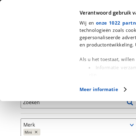
Auto
Fiets
Moto
Verantwoord gebruik 
Wij en
onze 1022 partn
<
Terug
|
Home
>
Auto's
technologieën zoals cook
gepersonaliseerde advert
We hebben 230 auto's voor je gev
en productontwikkeling. 
Alleen auto’s van erkende BOVAG bedrijven
Als u het toestaat, wille
Informatie verzam
zijn
Uw apparaat id
Basisgegevens
Meer informatie
(fingerprinting)
Lees meer over hoe uw
Zoeken
detailgedeelte
in. U k
Cookieverklaring.
Merk
Met cookies en vergelij
Mini
Functionele cookies zorg