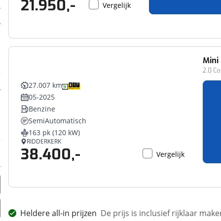
21.950,-
Vergelijk
Mini
2.0 Co
27.007 km
05-2025
Benzine
SemiAutomatisch
163 pk (120 kW)
RIDDERKERK
38.400,-
Vergelijk
Heldere all-in prijzen
De prijs is inclusief rijklaar ma