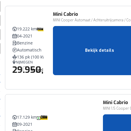
Mini
Cabrio
MINI Cooper Automaat / Achteruitrijcamera / C
19.222 km
04-2021
Benzine
Automatisch
Bekijk details
136 pk (100 kW)
NIJMEGEN
29.950,-
Vergelijk
Mini
Cabrio
MINI 1.5 Cooper C
17.129 km
09-2021