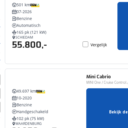
501 km
07-2026
Benzine
Automatisch
165 pk (121 kW)
SCHIEDAM
55.800,-
Vergelijk
Mini
Cabrio
MINI One / Cruise Control 
49.697 km
10-2020
Benzine
Handgeschakeld
Bekijk de
102 pk (75 kW)
WAARDENBURG