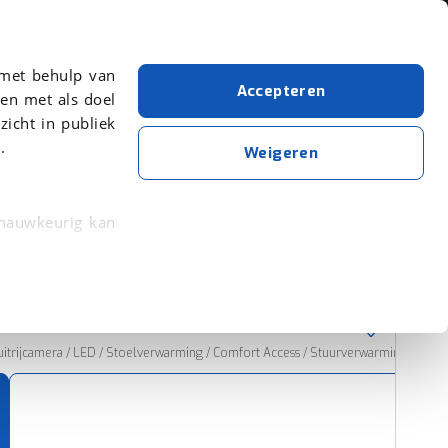
Over viaBOVAG.nl
 met behulp van
Accepteren
en met als doel
zicht in publiek
.
Mini
Cabrio
Personenwagen
Weigeren
Wis alle filters
Zoekopdracht opslaan
 nauwkeurig kan
 eigenschappen
Sorteer resultaten
rkeuren in het
trekken in de
trijcamera / LED / Stoelverwarming / Comfort Access / Stuurverwarming
lijke ervaring.
ytische cookies