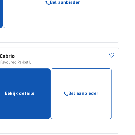
Bel aanbieder
ruiken daarvoor
eme basis. Meer
lleen functionele
passen via de
Cabrio
 Favoured Pakket L
Bekijk details
Bel aanbieder