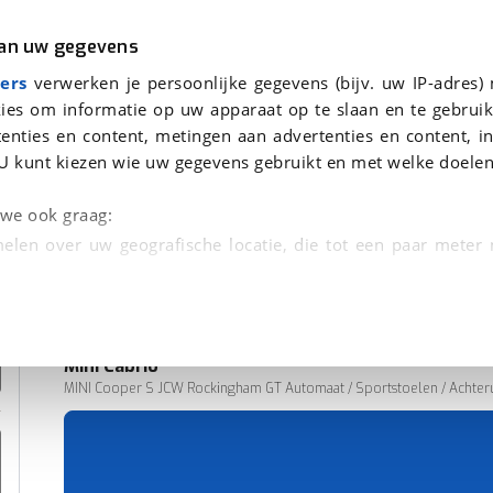
r
Kampeer
van uw gegevens
ers
verwerken je persoonlijke gegevens (bijv. uw IP-adres)
ies om informatie op uw apparaat op te slaan en te gebruik
enties en content, metingen aan advertenties en content, in
onden
U kunt kiezen wie uw gegevens gebruikt en met welke doelen
n we ook graag:
elen over uw geografische locatie, die tot een paar meter
entificeren door het actief te scannen op specifieke
 persoonlijke gegevens worden verwerkt en stel uw voo
Mini
Cabrio
unt uw toestemming op elk moment wijzigen of in
MINI Cooper S JCW Rockingham GT Automaat / Sportstoelen / Achterui
67.917 km
04-2023
kbare technieken zorgen we voor een betere en meer persoon
Benzine
en ervoor dat de website goed werkt. Ook gebruiken we anal