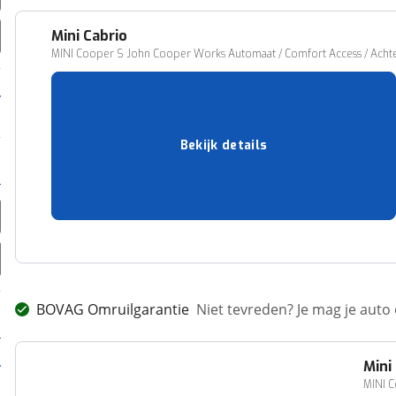
Mini
Cabrio
MINI Cooper S John Cooper Works Automaat / Comfort Access / Achter
36.090 km
07-2023
Benzine
Automatisch
Bekijk details
179 pk (132 kW)
VENLO
36.950,-
Vergelijk
BOVAG Omruilgarantie
Niet tevreden? Je mag je auto
Mini
MINI 