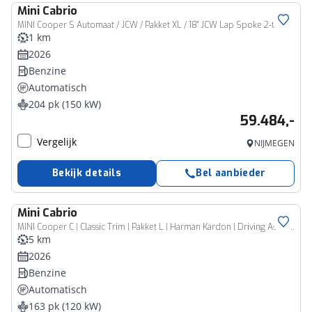
Mini
Cabrio
MINI Cooper S Automaat / JCW / Pakket XL / 18" JCW Lap Spoke 2-tone
1 km
2026
Benzine
Automatisch
204 pk (150 kW)
59.484,-
Vergelijk
NIJMEGEN
Bekijk details
Bel aanbieder
Mini
Cabrio
MINI Cooper C | Classic Trim | Pakket L | Harman Kardon | Driving Assistant Plus | Parking Assistant Plus | Stoel & Stuurverwarming
5 km
2026
Benzine
Automatisch
163 pk (120 kW)