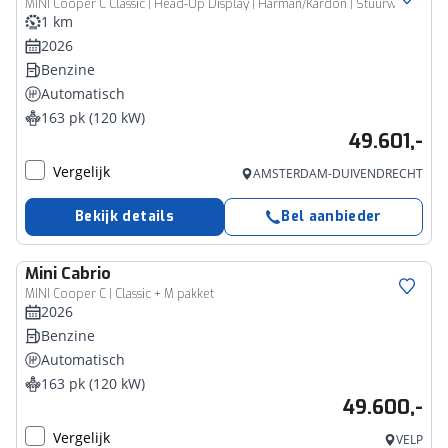
MINI Cooper C Classic | Head-Up Display | Harman/Kardon | Stuurwielverwarming | Comfort Access | Opruimingsvoordeel
1 km
2026
Benzine
Automatisch
163 pk (120 kW)
49.601,-
Vergelijk
AMSTERDAM-DUIVENDRECHT
Bekijk details
Bel aanbieder
Mini
Cabrio
MINI Cooper C | Classic + M pakket
2026
Benzine
Automatisch
163 pk (120 kW)
49.600,-
Vergelijk
VELP