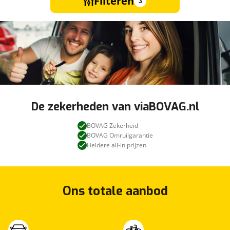
Filteren
3
De zekerheden van viaBOVAG.nl
BOVAG Zekerheid
BOVAG Omruilgarantie
Heldere all-in prijzen
Ons totale aanbod