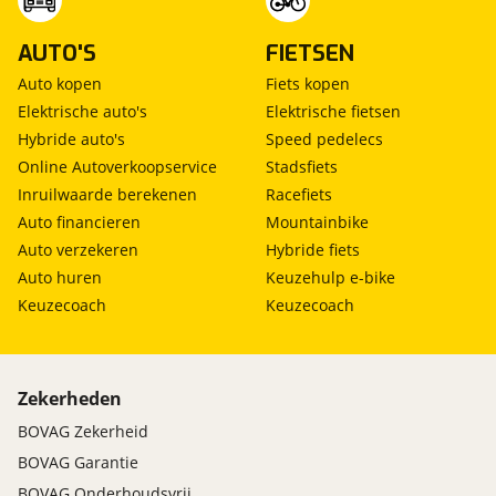
AUTO'S
FIETSEN
Auto kopen
Fiets kopen
Elektrische auto's
Elektrische fietsen
Hybride auto's
Speed pedelecs
Online Autoverkoopservice
Stadsfiets
Inruilwaarde berekenen
Racefiets
Auto financieren
Mountainbike
Auto verzekeren
Hybride fiets
Auto huren
Keuzehulp e-bike
Keuzecoach
Keuzecoach
Zekerheden
BOVAG Zekerheid
BOVAG Garantie
BOVAG Onderhoudsvrij