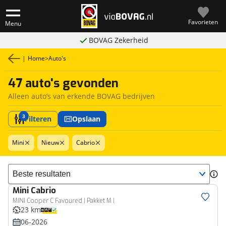
Favorieten
Menu
BOVAG Zekerheid
|
Home
>
Auto's
47 auto's gevonden
Alleen auto’s van erkende BOVAG bedrijven
3
Filteren
Opslaan
Mini
Nieuw
Cabrio
Sorteer resultaten
Mini
Cabrio
MINI Cooper C Favoured | Pakket M |
23 km
06-2026