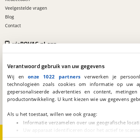
Veelgestelde vragen
Blog
Contact
viaBOVAG.nl app
Altijd het meest recente aanbod bij de hand.
Download 'm nu.
Verantwoord gebruik van uw gegevens
Wij en
onze 1022 partners
verwerken je persoonl
technologieën zoals cookies om informatie op uw a
viaBOVAG.nl
gepersonaliseerde advertenties en content, metingen
Kosterijland
15
3981 AJ
Bunnik
productontwikkeling. U kunt kiezen wie uw gegevens gebr
Een initiatief van
BOVAG
Als u het toestaat, willen we ook graag:
Informatie verzamelen over uw geografische locati
Uw apparaat identificeren door het actief te scann
Over viaBOVAG.nl
Disclaimer- en Privacyverklaring
Cookievoorkeuren
Vacatures
Lees meer over hoe uw persoonlijke gegevens worden ve