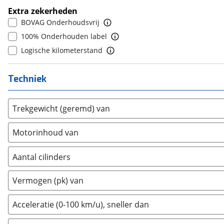
9
(
0
)
Extra zekerheden
DFSK
(
14
)
10+
(
0
)
BOVAG Onderhoudsvrij
Dodge
(
29
)
100% Onderhouden label
Dongfeng
(
60
)
Logische kilometerstand
Donkervoort
(
0
)
DS
(
39
)
Techniek
Estrima
(
1
)
Etalian
(
0
)
Trekgewicht (geremd) van
Farizon
(
3
)
Ferrari
(
0
)
Motorinhoud van
Fiat
(
381
)
Ford
(
1449
)
Aantal cilinders
Ford USA
(
0
)
2
(
0
)
Vermogen (pk) van
Geely
(
118
)
3
(
0
)
Genesis
(
4
)
4
(
47
)
Acceleratie (0-100 km/u), sneller dan
GMC
(
0
)
5
(
0
)
Goupil
(
0
)