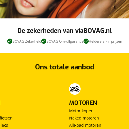
De zekerheden van viaBOVAG.nl
BOVAG Zekerheid
BOVAG Omruilgarantie
Heldere all-in prijzen
Ons totale aanbod
N
MOTOREN
Motor kopen
fietsen
Naked motoren
lecs
AllRoad motoren