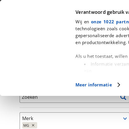
Auto
Fiets
Moto
Verantwoord gebruik 
Wij en
onze 1022 partn
<
Terug
|
Home
>
Auto's
technologieën zoals cook
gepersonaliseerde advert
We hebben 4 auto's voor je gevond
en productontwikkeling. 
Alleen auto’s van erkende BOVAG bedrijven
Als u het toestaat, wille
Informatie verzam
zijn
Uw apparaat id
Basisgegevens
Meer informatie
(fingerprinting)
Lees meer over hoe uw
Zoeken
detailgedeelte
in. U k
Cookieverklaring.
Merk
Met cookies en vergelij
MG
Functionele cookies zorg