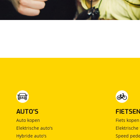
Max Mobiel
(
1
)
Maxus
(
101
)
Maybach
(
2
)
Mazda
(
2861
)
McLaren
(
4
)
Mega
(
1
)
Mercedes-Benz
(
8082
)
MG
(
747
)
Microcar
(
21
)
Microlino
(
4
)
Mini
(
2368
)
Mitsubishi
(
1392
)
Mobilize
(
4
)
AUTO'S
FIETSE
Morgan
(
1
)
Auto kopen
Fiets kopen
Morris
(
1
)
Elektrische auto's
Elektrische 
Motion
Hybride auto's
Speed pede
(
8
)