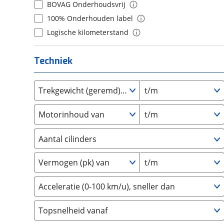
BOVAG Onderhoudsvrij
Daihatsu
(
17
)
10+
(
0
)
100% Onderhouden label
Daimler
(
2
)
Logische kilometerstand
DFSK
(
21
)
Dodge
(
111
)
Techniek
Dongfeng
(
90
)
Donkervoort
(
1
)
Trekgewicht (geremd) van
t/m
DS
(
486
)
Estrima
(
2
)
Motorinhoud van
t/m
Etalian
(
0
)
Farizon
(
3
)
Aantal cilinders
Ferrari
(
15
)
2
(
0
)
Fiat
(
2471
)
Vermogen (pk) van
t/m
3
(
0
)
Ford
(
8569
)
4
(
4
)
Acceleratie (0-100 km/u), sneller dan
Ford USA
(
3
)
5
(
0
)
Geely
(
125
)
Topsnelheid vanaf
6
(
0
)
Genesis
(
18
)