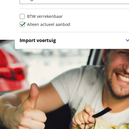
Lamborghini
(
14
)
Lancia
(
48
)
BTW verrekenbaar
Land Rover
(
1099
)
Alleen actueel aanbod
Leaf
(
1
)
Leapmotor
(
458
)
Import voertuig
Levc
(
3
)
Ja
(
1
)
Lexus
(
552
)
Nee
(
1
)
Ligier
(
91
)
Lincoln
(
1
)
LINKTOUR
(
6
)
Lotus
(
12
)
Lynk & Co
(
1008
)
Lynk & Co DTM Shadow Edition
(
1
)
LYNKenCO
(
1
)
MAN
(
21
)
Maserati
(
48
)