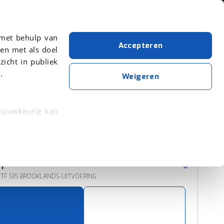
Over viaBOVAG.nl
 met behulp van
Accepteren
en met als doel
zicht in publiek
.
MG
TF
Weigeren
Wis alle filters
Zoekopdracht opslaan
 nauwkeurig kan
 eigenschappen
Sorteer resultaten
rkeuren in het
TF
trekken in de
8 TF 135 BROOKLANDS UITVOERING
lijke ervaring.
ytische cookies