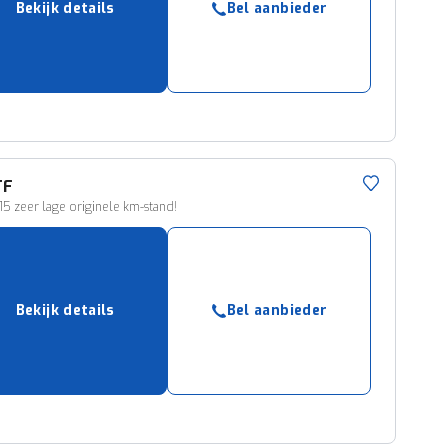
Bekijk details
Bel aanbieder
ruiken daarvoor
eme basis. Meer
lleen functionele
passen via de
TF
 115 zeer lage originele km-stand!
Bekijk details
Bel aanbieder