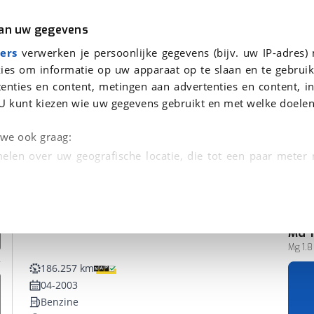
r
Kampeer
van uw gegevens
ers
verwerken je persoonlijke gegevens (bijv. uw IP-adres)
ies om informatie op uw apparaat op te slaan en te gebruik
enties en content, metingen aan advertenties en content, in
en
U kunt kiezen wie uw gegevens gebruikt en met welke doelen
n we ook graag:
elen over uw geografische locatie, die tot een paar meter
entificeren door het actief te scannen op specifieke
 persoonlijke gegevens worden verwerkt en stel uw voo
MG
unt uw toestemming op elk moment wijzigen of in
Mg 1.
186.257 km
04-2003
kbare technieken zorgen we voor een betere en meer persoon
Benzine
en ervoor dat de website goed werkt. Ook gebruiken we anal