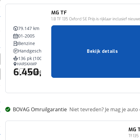
MG
TF
1.8 TF 135 Oxford SE Prijs is rijklaar inclusief nieu
79.147 km
01-2005
Benzine
Handgeschakeld
Bekijk details
136 pk (100 kW)
HARSKAMP
6.450,-
Vergelijk
BOVAG Omruilgarantie
Niet tevreden? Je mag je auto
MG
Tf 135