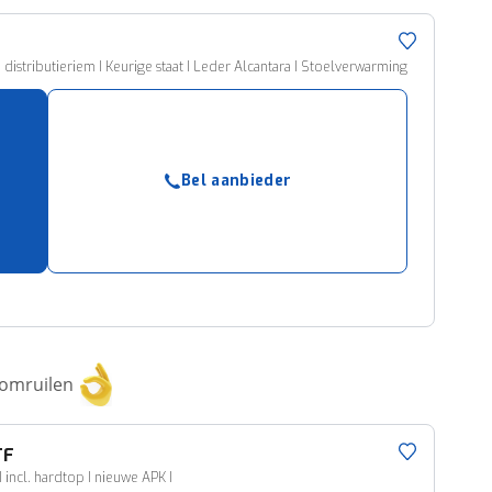
we distributieriem I Keurige staat I Leder Alcantara I Stoelverwarming
Bel aanbieder
 omruilen
TF
 I incl. hardtop I nieuwe APK I