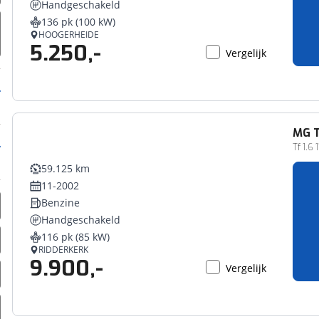
Handgeschakeld
erbeteren. We tonen je graag relevante advertenties en geb
136 pk (100 kW)
ag op en buiten onze website volgt – uiteraard op anoni
HOOGERHEIDE
5.250,-
laimer en privacyverklaring
. Als je weigert, plaatsen we a
Vergelijk
che cookies. Je voorkeuren kun je later altijd aan
MG
Tf 1.6
59.125 km
11-2002
Benzine
Handgeschakeld
116 pk (85 kW)
RIDDERKERK
9.900,-
Vergelijk