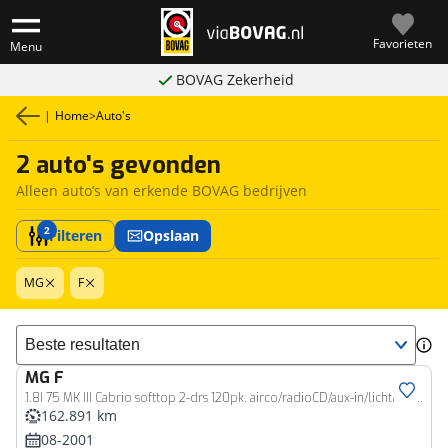
Favorieten
Menu
BOVAG Zekerheid
|
Home
>
Auto's
2 auto's gevonden
Alleen auto’s van erkende BOVAG bedrijven
2
Filteren
Opslaan
MG
F
Sorteer resultaten
MG
F
1.8I 75 MK III Cabrio softtop 2-drs 120pk. airco/radioCD/aux-in/lichtmet.velgen
162.891 km
08-2001