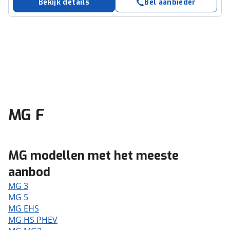
Bekijk details
Bel aanbieder
MG F
MG modellen met het meeste
aanbod
MG 3
MG 5
MG EHS
MG HS PHEV