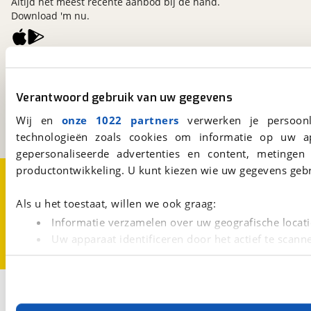
Altijd het meest recente aanbod bij de hand.
Download 'm nu.
viaBOVAG.nl
Kosterijland
15
Verantwoord gebruik van uw gegevens
3981 AJ
Bunnik
Een initiatief van
Wij en
onze 1022 partners
verwerken je persoonl
BOVAG
technologieën zoals cookies om informatie op uw a
gepersonaliseerde advertenties en content, metingen
productontwikkeling. U kunt kiezen wie uw gegevens gebr
Over viaBOVAG.nl
Disclaimer- en Privacyverklaring
Cookievoorkeuren
Vacatures
Als u het toestaat, willen we ook graag:
Informatie verzamelen over uw geografische locati
Uw apparaat identificeren door het actief te scann
Lees meer over hoe uw persoonlijke gegevens worden ve
U kunt uw toestemming op elk moment wijzigen of intrekk
2
Opslaan
Met cookies en vergelijkbare technieken zorgen we voor 