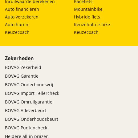
Inruilwaarde berekenen
Racefiets
Auto financieren
Mountainbike
Auto verzekeren
Hybride fiets
Auto huren
Keuzehulp e-bike
Keuzecoach
Keuzecoach
Zekerheden
BOVAG Zekerheid
BOVAG Garantie
BOVAG Onderhoudsvrij
BOVAG Import Tellercheck
BOVAG Omruilgarantie
BOVAG Afleverbeurt
BOVAG Onderhoudsbeurt
BOVAG Puntencheck
Heldere all-in prijzen