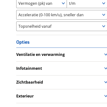
Vermogen (pk) van
t/m
GMC
(
0
)
SLK
(
0
)
3
(
0
)
Goupil
(
2
)
SLS
(
0
)
4
(
0
)
Acceleratie (0-100 km/u), sneller dan
Honda
(
14
)
Sprinter
(
0
)
5
(
0
)
Hongqi
(
13
)
V-Klasse
(
0
)
Topsnelheid vanaf
6
(
0
)
Hummer
(
0
)
Viano
(
0
)
8
(
0
)
Hyundai
(
709
)
Vito
(
0
)
10+
(
0
)
Opties
Ineos
(
0
)
W111 220SE
(
0
)
Infiniti
(
0
)
X-Klasse
(
0
)
Ventilatie en verwarming
Isuzu
(
4
)
Climate Control
Iveco
(
0
)
Infotainment
JAC
(
2
)
Android Auto
Jaecoo
(
41
)
Apple CarPlay
Zichtbaarheid
Jaguar
(
18
)
DAB+ Radio
Grootlichtassistent
Jeep
(
233
)
Navigatie
LED verlichting
Exterieur
KGM
(
24
)
Spraakbediening
Parkeercamera
Dakraam
Kia
(
2133
)