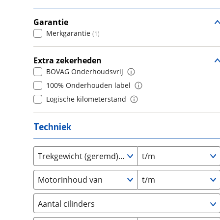
6+
(
0
)
Daihatsu
7
(
0
)
(
0
)
Gla-klasse
(
0
)
5
(
9
)
Daimler
8+
(
0
)
Garantie
(
0
)
GLB
(
159
)
6
(
0
)
Merkgarantie
(
1
)
DFSK
(
3
)
GLC
(
9
)
7
(
0
)
Dodge
(
0
)
GLC63
(
0
)
8
(
0
)
Extra zekerheden
Dongfeng
(
90
)
GLE
(
0
)
9
(
0
)
BOVAG Onderhoudsvrij
Donkervoort
(
0
)
GLK
(
0
)
10+
(
0
)
100% Onderhouden label
DS
(
87
)
GLK-Klasse
(
0
)
Logische kilometerstand
Estrima
(
2
)
GLS
(
0
)
Etalian
(
0
)
M-Klasse
(
0
)
Techniek
Farizon
(
3
)
Marco Polo
(
0
)
Ferrari
(
0
)
R-Klasse
(
0
)
Trekgewicht (geremd) van
t/m
Fiat
(
493
)
S-Klasse
(
0
)
Ford
(
1067
)
S65 AMG 630PK/1000Nm!!
(
0
)
Motorinhoud van
t/m
Ford USA
(
0
)
SL
(
0
)
Geely
(
41
)
SL-Klasse
Aantal cilinders
(
0
)
Genesis
(
18
)
SLC
(
0
)
2
(
0
)