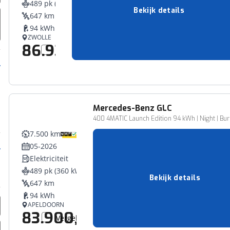
489 pk (360 kW)
erbeteren. We tonen je graag relevante advertenties en geb
Bekijk details
647 km
ag op en buiten onze website volgt – uiteraard op anoni
94 kWh
laimer en privacyverklaring
. Als je weigert, plaatsen we a
ZWOLLE
86.930,-
che cookies. Je voorkeuren kun je later altijd aan
Vergelijk
Mercedes-Benz
GLC
400 4MATIC Launch Edition 94 kWh | Night | Burm
7.500 km
05-2026
Elektriciteit
489 pk (360 kW)
Bekijk details
647 km
94 kWh
APELDOORN
83.900,-
Vergelijk