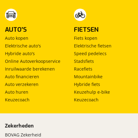
AUTO'S
FIETSEN
Auto kopen
Fiets kopen
Elektrische auto's
Elektrische fietsen
Hybride auto's
Speed pedelecs
Online Autoverkoopservice
Stadsfiets
Inruilwaarde berekenen
Racefiets
Auto financieren
Mountainbike
Auto verzekeren
Hybride fiets
Auto huren
Keuzehulp e-bike
Keuzecoach
Keuzecoach
Zekerheden
BOVAG Zekerheid