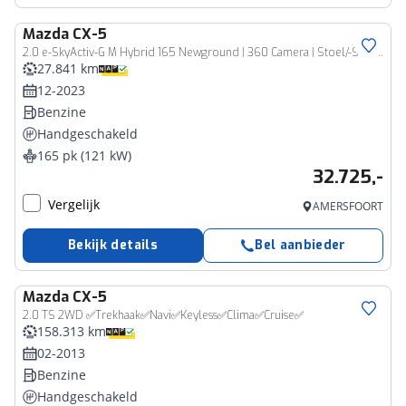
Mazda
CX-5
2.0 e-SkyActiv-G M Hybrid 165 Newground | 360 Camera | Stoel/-Stuurverw. | Trekhaak | RIJKLAARPRIJS!!
27.841 km
12-2023
Benzine
Handgeschakeld
165 pk (121 kW)
32.725,-
Vergelijk
AMERSFOORT
Bekijk details
Bel aanbieder
Mazda
CX-5
2.0 TS 2WD ✅Trekhaak✅Navi✅Keyless✅Clima✅Cruise✅
158.313 km
02-2013
Benzine
Handgeschakeld