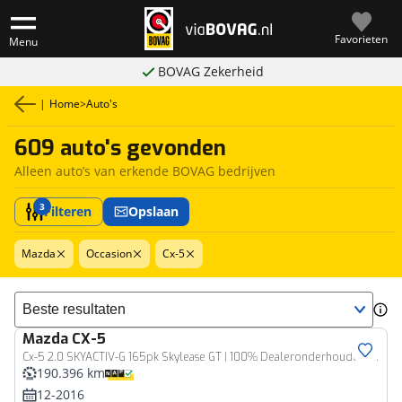
Favorieten
Menu
BOVAG Zekerheid
|
Home
>
Auto's
609 auto's gevonden
Alleen auto’s van erkende BOVAG bedrijven
3
Filteren
Opslaan
Mazda
Occasion
Cx-5
Sorteer resultaten
Mazda
CX-5
Cx-5 2.0 SKYACTIV-G 165pk Skylease GT | 100% Dealeronderhouden | Camera | Trekhaak | Navi | Leder | Rijklaarprijs incl 12 mnd BOVAG garantie & onderhoud
190.396 km
12-2016