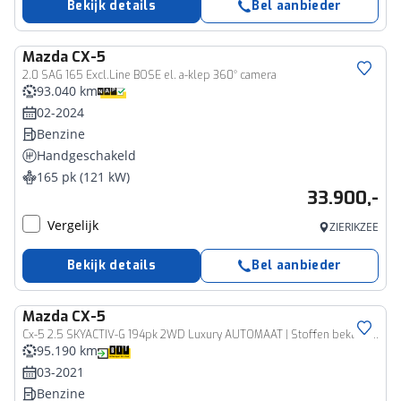
Bekijk details
Bel aanbieder
Mazda
CX-5
2.0 SAG 165 Excl.Line BOSE el. a-klep 360° camera
93.040 km
02-2024
Benzine
Handgeschakeld
165 pk (121 kW)
33.900,-
Vergelijk
ZIERIKZEE
Bekijk details
Bel aanbieder
Mazda
CX-5
Cx-5 2.5 SKYACTIV-G 194pk 2WD Luxury AUTOMAAT | Stoffen bekleding | Stoelverwarming | 360° camera | Rijklaarprijs incl BOVAG garantie, onderhoudsbeurt
95.190 km
03-2021
Benzine