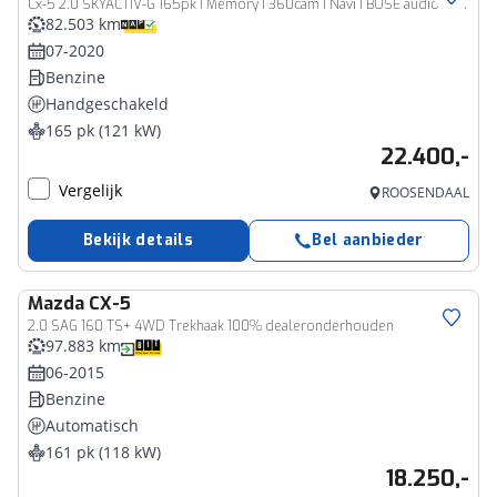
Cx-5 2.0 SKYACTIV-G 165pk I Memory I 360cam I Navi I BOSE audio I Leder
82.503 km
07-2020
Benzine
Handgeschakeld
165 pk (121 kW)
22.400,-
Vergelijk
ROOSENDAAL
Bekijk details
Bel aanbieder
Mazda
CX-5
2.0 SAG 160 TS+ 4WD Trekhaak 100% dealeronderhouden
97.883 km
06-2015
Benzine
Automatisch
161 pk (118 kW)
18.250,-