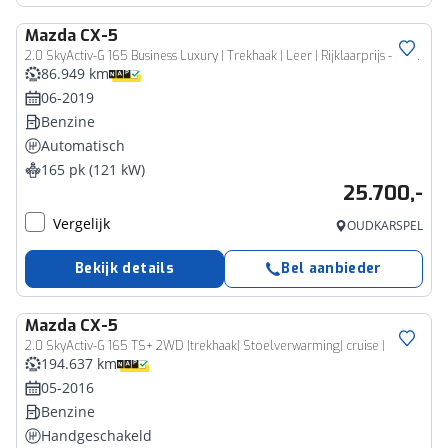
Mazda
CX-5
2.0 SkyActiv-G 165 Business Luxury | Trekhaak | Leer | Rijklaarprijs - incl.garantie
86.949 km
06-2019
Benzine
Automatisch
165 pk (121 kW)
25.700,-
Vergelijk
OUDKARSPEL
Bekijk details
Bel aanbieder
Mazda
CX-5
2.0 SkyActiv-G 165 TS+ 2WD |trekhaak| Stoelverwarming| cruise |
194.637 km
05-2016
Benzine
Handgeschakeld