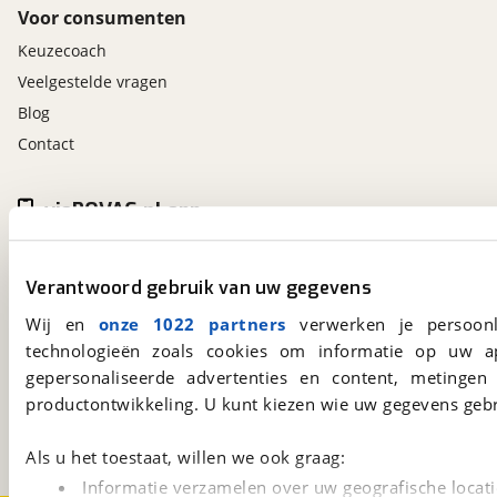
Voor consumenten
Keuzecoach
Veelgestelde vragen
Blog
Contact
viaBOVAG.nl app
Altijd het meest recente aanbod bij de hand.
Download 'm nu.
Verantwoord gebruik van uw gegevens
Wij en
onze 1022 partners
verwerken je persoonl
technologieën zoals cookies om informatie op uw a
viaBOVAG.nl
gepersonaliseerde advertenties en content, metingen
Kosterijland
15
productontwikkeling. U kunt kiezen wie uw gegevens gebr
3981 AJ
Bunnik
Een initiatief van
BOVAG
Als u het toestaat, willen we ook graag:
Informatie verzamelen over uw geografische locati