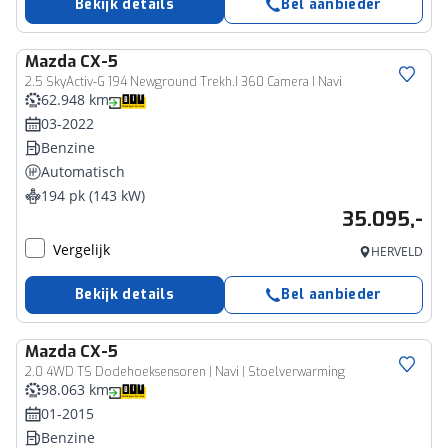
Bekijk details
Bel aanbieder
Mazda
CX-5
2.5 SkyActiv-G 194 Newground Trekh.I 360 Camera I Navi
62.948 km
03-2022
Benzine
Automatisch
194 pk (143 kW)
35.095,-
Vergelijk
HERVELD
Bekijk details
Bel aanbieder
Mazda
CX-5
2.0 4WD TS Dodehoeksensoren | Navi | Stoelverwarming
98.063 km
01-2015
Benzine