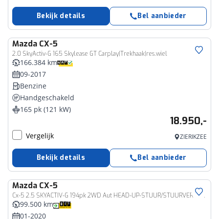
Bekijk details
Bel aanbieder
Mazda
CX-5
2.0 SkyActiv-G 165 Skylease GT Carplay|Trekhaak|res.wiel
166.384 km
09-2017
Benzine
Handgeschakeld
165 pk (121 kW)
18.950,-
Vergelijk
ZIERIKZEE
Bekijk details
Bel aanbieder
Mazda
CX-5
Cx-5 2.5 SKYACTIV-G 194pk 2WD Aut HEAD-UP-STUUR/STUURVERW/LEER.BOVAG
99.500 km
01-2020