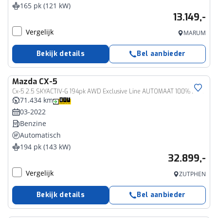
165 pk (121 kW)
13.149,-
Vergelijk
MARUM
Bekijk details
Bel aanbieder
Mazda
CX-5
Cx-5 2.5 SKYACTIV-G 194pk AWD Exclusive Line AUTOMAAT 100% Dealer onderhouden | 360° camera | Rijklaarprijs incl 12 mnd BOVAG garantie & onderhoudsbeurt !
71.434 km
03-2022
Benzine
Automatisch
194 pk (143 kW)
32.899,-
Vergelijk
ZUTPHEN
Bekijk details
Bel aanbieder