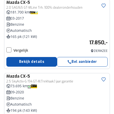
Mazda
CX-5
2.0 SAG165 GT-MLine Trh. 100% dealeronderhouden
181.700 km
03-2017
Benzine
Automatisch
165 pk (121 kW)
17.850,-
Vergelijk
ZIERIKZEE
Bekijk details
Bel aanbieder
Mazda
CX-5
2.5 SkyActiv-G 194 GT-M,Trekhaak,1 jaar garantie
73.695 km
09-2020
Benzine
Automatisch
194 pk (143 kW)