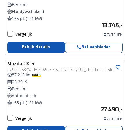
Benzine
Handgeschakeld
165 pk (121 kW)
13.745,-
Vergelijk
ZUTPHEN
Bekijk details
Bel aanbieder
Mazda
CX-5
Cx-5 2.0 SKYACTIV-G 165pk Business Luxury | Org. NL | Leder | Stoel verwarming & ventilatie | 360° camera | Rijklaarprijs incl 12 mnd BOVAG garantie
87.213 km
06-2019
Benzine
Automatisch
165 pk (121 kW)
27.490,-
Vergelijk
ZUTPHEN