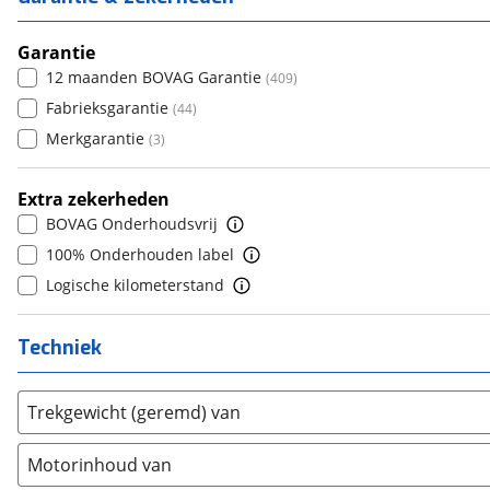
6+
(
0
)
Daihatsu
7
(
18
)
(
1
)
5
(
608
)
Daimler
8+
(
2
)
Garantie
(
0
)
6
(
0
)
12 maanden BOVAG Garantie
(
409
)
DFSK
(
7
)
7
(
0
)
Fabrieksgarantie
(
44
)
Dodge
(
81
)
8
(
0
)
Merkgarantie
(
3
)
Dongfeng
(
31
)
9
(
0
)
Donkervoort
(
1
)
10+
(
0
)
Extra zekerheden
DS
(
456
)
BOVAG Onderhoudsvrij
Estrima
(
1
)
100% Onderhouden label
Etalian
(
0
)
Logische kilometerstand
Farizon
(
0
)
Ferrari
(
15
)
Techniek
Fiat
(
2087
)
Ford
(
7128
)
Trekgewicht (geremd) van
Ford USA
(
3
)
Geely
(
9
)
Motorinhoud van
Genesis
(
13
)