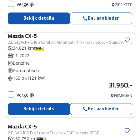
Vergelijk
ZIERIKZEE
Bekijk details
Bel aanbieder
Mazda
CX-5
2.0 SkyActiv-G 165 Comfort Automaat / Trekhaak / Stoel + Stuurverwarming /
34.821 km
11-2022
Benzine
Automatisch
165 pk (121 kW)
31.950,-
Vergelijk
NIJMEGEN
Bekijk details
Bel aanbieder
Mazda
CX-5
2.0 SAG 165 Bus.Luxury|Trekhaak|360° camera|BOSE
150.752 km