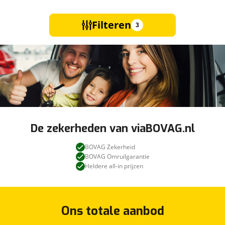
Filteren
3
De zekerheden van viaBOVAG.nl
BOVAG Zekerheid
BOVAG Omruilgarantie
Heldere all-in prijzen
Ons totale aanbod