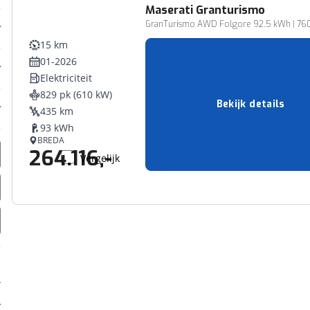
Maserati
Granturismo
GranTurismo AWD Folgore 92.5 kWh | 760PK
15 km
01-2026
Elektriciteit
829 pk (610 kW)
Bekijk details
435 km
93 kWh
BREDA
264.116,-
Vergelijk