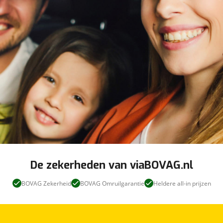
De zekerheden van viaBOVAG.nl
BOVAG Zekerheid
BOVAG Omruilgarantie
Heldere all-in prijzen