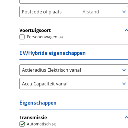
Seat
(
1023
)
Postcode of plaats
Afstand
SKODA
(
2385
)
Suzuki
(
1029
)
Voertuigsoort
Toyota
(
7091
)
Personenwagen
(
4
)
Volkswagen
(
7865
)
Volvo
(
5607
)
EV/Hybride eigenschappen
Alle merken
Abarth
(
31
)
Aiways
(
17
)
Actieradius Elektrisch vanaf
Aixam
(
76
)
Accu Capaciteit vanaf
Alfa Romeo
(
394
)
Alpina
(
17
)
Alpine
(
83
)
Eigenschappen
Aston Martin
(
14
)
Audi
(
4897
)
Transmissie
Austin
Automatisch
(
0
)
(
4
)