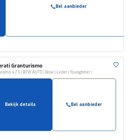
ruiken daarvoor
Bel aanbieder
eme basis. Meer
lleen functionele
passen via de
rati
Granturismo
rismo 4.7 S | BTW AUTO | Bose | Leder | Youngtimer |
Bekijk details
Bel aanbieder