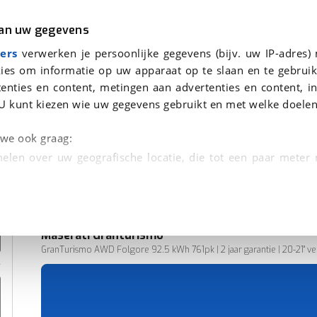
r
Kampeer
van uw gegevens
ers
verwerken je persoonlijke gegevens (bijv. uw IP-adres)
ies om informatie op uw apparaat op te slaan en te gebruik
enties en content, metingen aan advertenties en content, in
en
U kunt kiezen wie uw gegevens gebruikt en met welke doelen
n we ook graag:
elen over uw geografische locatie, die tot een paar meter
entificeren door het actief te scannen op specifieke
 persoonlijke gegevens worden verwerkt en stel uw voo
Maserati
Granturismo
unt uw toestemming op elk moment wijzigen of in
GranTurismo AWD Folgore 92.5 kWh 761pk | 2 jaar garantie | 20-21" vel
6.497 km
01-2025
kbare technieken zorgen we voor een betere en meer persoon
Elektriciteit
en ervoor dat de website goed werkt. Ook gebruiken we anal