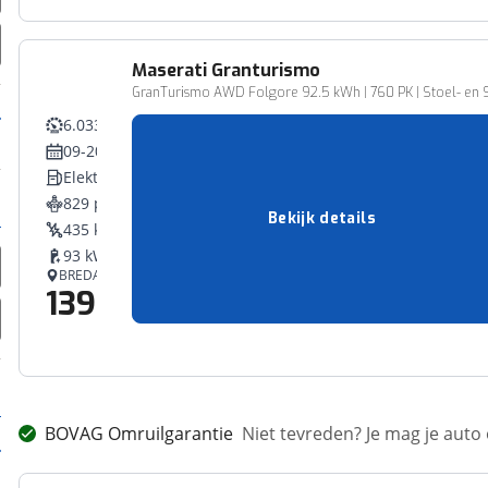
Maserati
Granturismo
GranTurismo AWD Folgore 92.5 kWh | 760 PK | Stoel- en S
6.033 km
09-2024
Elektriciteit
829 pk (610 kW)
Bekijk details
435 km
93 kWh
BREDA
139.490,-
Vergelijk
BOVAG Omruilgarantie
Niet tevreden? Je mag je auto