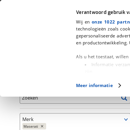
Auto
Fiets
Moto
Verantwoord gebruik 
Wij en
onze 1022 partn
<
Terug
|
Home
>
Auto's
technologieën zoals cook
gepersonaliseerde advert
We hebben 4 auto's voor je gevond
en productontwikkeling. 
Alleen auto’s van erkende BOVAG bedrijven
Als u het toestaat, wille
Informatie verzam
zijn
Uw apparaat id
Basisgegevens
Meer informatie
(fingerprinting)
Lees meer over hoe uw
Zoeken
detailgedeelte
in. U k
Cookieverklaring.
Merk
Met cookies en vergelij
Maserati
Functionele cookies zorg