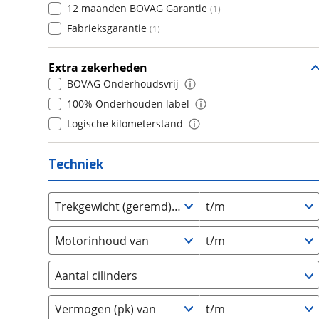
12 maanden BOVAG Garantie
(
1
)
Daihatsu
(
6
)
7
(
0
)
Fabrieksgarantie
(
1
)
Daimler
(
2
)
8
(
0
)
DFSK
(
19
)
9
(
0
)
Extra zekerheden
Dodge
(
107
)
10+
(
0
)
BOVAG Onderhoudsvrij
Dongfeng
(
92
)
100% Onderhouden label
Donkervoort
(
0
)
Logische kilometerstand
DS
(
430
)
Estrima
(
2
)
Techniek
Etalian
(
0
)
Farizon
(
3
)
Trekgewicht (geremd) van
t/m
Ferrari
(
11
)
Fiat
(
995
)
Motorinhoud van
t/m
Ford
(
4808
)
Ford USA
(
3
)
Aantal cilinders
Geely
(
120
)
2
(
0
)
Vermogen (pk) van
t/m
Genesis
(
17
)
3
(
0
)