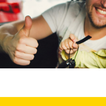
Maxus
(
99
)
Maybach
(
2
)
Mazda
(
1855
)
McLaren
(
4
)
Mega
(
1
)
Mercedes-Benz
(
7564
)
MG
(
732
)
Microcar
(
21
)
Microlino
(
4
)
Mini
(
1963
)
Mitsubishi
(
1049
)
Mobilize
(
4
)
Morgan
(
0
)
Morris
(
0
)
Motion
(
8
)
Musso
(
1
)