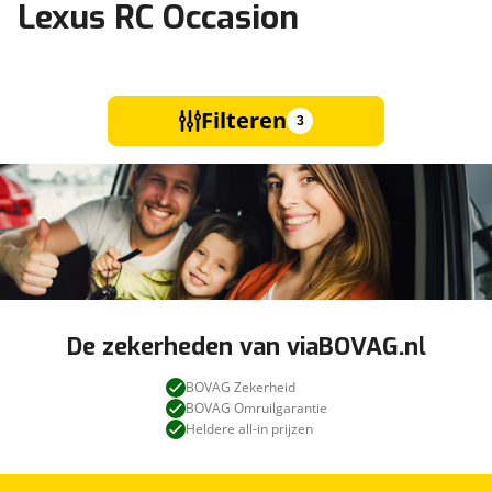
Lexus RC Occasion
Filteren
3
De zekerheden van viaBOVAG.nl
BOVAG Zekerheid
BOVAG Omruilgarantie
Heldere all-in prijzen