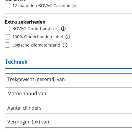
6
(
0
)
12 maanden BOVAG Garantie
(
4
)
Dacia
(
834
)
7
(
0
)
Daewoo
(
1
)
8
(
0
)
Extra zekerheden
Daihatsu
(
18
)
9
(
0
)
BOVAG Onderhoudsvrij
Daimler
(
2
)
10+
(
0
)
100% Onderhouden label
DFSK
(
7
)
Logische kilometerstand
Dodge
(
81
)
Dongfeng
(
31
)
Techniek
Donkervoort
(
1
)
DS
(
457
)
Trekgewicht (geremd) van
Estrima
(
1
)
Etalian
(
0
)
Motorinhoud van
Farizon
(
0
)
Ferrari
(
15
)
Aantal cilinders
Fiat
(
2092
)
2
(
0
)
Vermogen (pk) van
Ford
(
7112
)
3
(
0
)
Ford USA
(
3
)