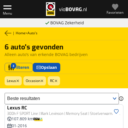
Favorieten
Menu
BOVAG Zekerheid
|
Home
>
Auto's
6 auto's gevonden
Alleen auto’s van erkende BOVAG bedrijven
3
Filteren
Opslaan
Lexus
Occasion
RC
Sorteer resultaten
Lexus
RC
300h F SPORT Line | Mark Levinson | Memory Seat | Stoelverwarming & Koeling |
107.809 km
01-2016