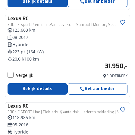
Bekijk details
Bel aanbieder
Lexus
RC
300h F Sport Premium | Mark Levinson | Sunroof | Memory Seat |
123.663 km
08-2017
Hybride
223 pk (164 kW)
20,0 l/100 km
31.950,-
Vergelijk
RIDDERKERK
Bekijk details
Bel aanbieder
Lexus
RC
300h F SPORT Line | Elek. schuif/kanteldak | Lederen bekleding | Mark Levenson audiosystem |
118.985 km
05-2016
Hybride