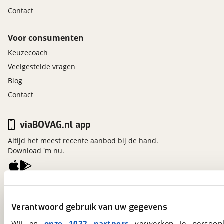
Contact
Voor consumenten
Keuzecoach
Veelgestelde vragen
Blog
Contact
viaBOVAG.nl app
Altijd het meest recente aanbod bij de hand.
Download 'm nu.
viaBOVAG.nl
Kosterijland
15
Verantwoord gebruik van uw gegevens
3981 AJ
Bunnik
Wij en
onze 1022 partners
verwerken je persoonl
Een initiatief van