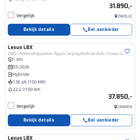
31.890,-
Vergelijk
ZWOLLE
Bekijk details
Bel aanbieder
Lexus
LBX
2WD | Achteruitrijcamera | Apple Carplay/Android Auto | Cruise control adaptief | Voorstoelen verwarmd | keyless entry/start |
1 km
03-2026
Hybride
136 pk (100 kW)
22,2 l/100 km
37.850,-
Vergelijk
LIMMEN
Bekijk details
Bel aanbieder
Lexus
LBX