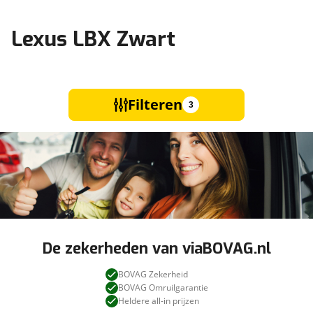
Lexus LBX Zwart
Filteren
3
De zekerheden van viaBOVAG.nl
BOVAG Zekerheid
BOVAG Omruilgarantie
Heldere all-in prijzen