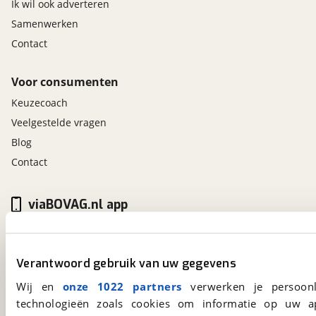
Ik wil ook adverteren
Samenwerken
Contact
Voor consumenten
Keuzecoach
Veelgestelde vragen
Blog
Contact
viaBOVAG.nl app
Altijd het meest recente aanbod bij de hand.
Download 'm nu.
Verantwoord gebruik van uw gegevens
Wij en
onze 1022 partners
verwerken je persoonl
viaBOVAG.nl
technologieën zoals cookies om informatie op uw a
Kosterijland
15