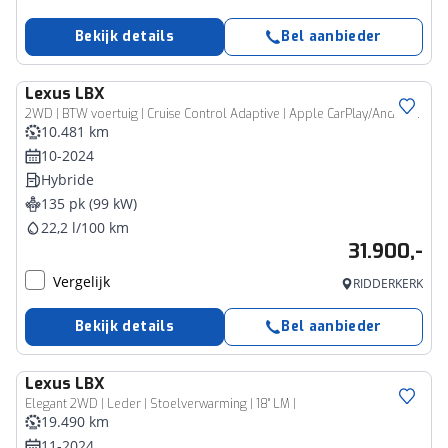
Bekijk details
Bel aanbieder
Lexus
LBX
2WD | BTW voertuig | Cruise Control Adaptive | Apple CarPlay/Android Auto | Achteruitrijcamera | Lichtmetalen Velgen | Navigatie |
10.481 km
10-2024
Hybride
135 pk (99 kW)
22,2 l/100 km
31.900,-
Vergelijk
RIDDERKERK
Bekijk details
Bel aanbieder
Lexus
LBX
Elegant 2WD | Leder | Stoelverwarming | 18" LM |
19.490 km
11-2024