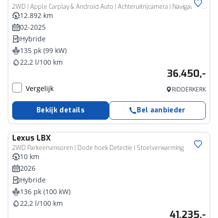
2WD | Apple Carplay & Android Auto | Achteruitrijcamera | Navigatie | Stoelverwarming |
12.892 km
02-2025
Hybride
135 pk (99 kW)
22,2 l/100 km
36.450,-
Vergelijk
RIDDERKERK
Bekijk details
Bel aanbieder
Lexus
LBX
2WD Parkeersensoren | Dode hoek Detectie | Stoelverwarming
10 km
2026
Hybride
136 pk (100 kW)
22,2 l/100 km
41.235,-