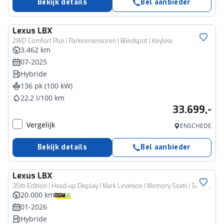
Bekijk details
Bel aanbieder
Lexus
LBX
2WD Comfort Plus | Parkeersensoren | Blindspot | Keyless
3.462 km
07-2025
Hybride
136 pk (100 kW)
22,2 l/100 km
33.699,-
Vergelijk
ENSCHEDE
Bekijk details
Bel aanbieder
Lexus
LBX
35th Edition | Head-up Display | Mark Levinson | Memory Seats | Stoel en stuurwielverwarming | Demo
20.000 km
01-2026
Hybride