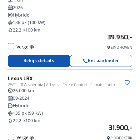
2026
Hybride
136 pk (100 kW)
22,2 l/100 km
39.950,-
Vergelijk
EINDHOVEN
Bekijk details
Bel aanbieder
Lexus
LBX
2WD | BTW voertuig | Adaptive Cruise Control | Climate Control | achteruitrijcamera | Apple CarPlay/Android Auto |
26.000 km
09-2024
Hybride
135 pk (99 kW)
22,2 l/100 km
31.900,-
Vergelijk
RIDDERKERK