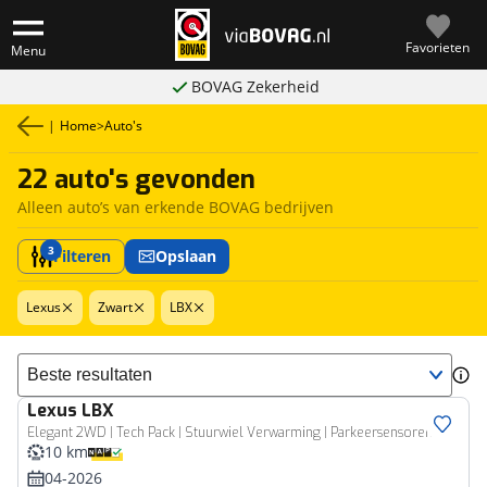
Favorieten
Menu
BOVAG Zekerheid
|
Home
>
Auto's
22 auto's gevonden
Alleen auto’s van erkende BOVAG bedrijven
3
Filteren
Opslaan
Lexus
Zwart
LBX
Sorteer resultaten
Lexus
LBX
Elegant 2WD | Tech Pack | Stuurwiel Verwarming | Parkeersensoren |
10 km
04-2026