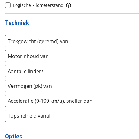
Ford
(
1896
)
Logische kilometerstand
Ford USA
(
0
)
Geely
(
31
)
Techniek
Genesis
(
6
)
GMC
(
3
)
Trekgewicht (geremd) van
Goupil
(
0
)
Honda
(
91
)
Motorinhoud van
Hongqi
(
3
)
Hummer
Aantal cilinders
(
0
)
Hyundai
(
704
)
2
(
0
)
Vermogen (pk) van
Ineos
(
1
)
3
(
22
)
Infiniti
(
4
)
4
(
0
)
Acceleratie (0-100 km/u), sneller dan
Isuzu
(
1
)
5
(
0
)
Iveco
(
2
)
Topsnelheid vanaf
6
(
0
)
JAC
(
1
)
8
(
0
)
Jaecoo
(
62
)
10+
(
0
)
Opties