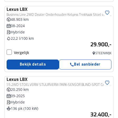
Lexus
LBX
Business Line 2WD Dealer Onderhouden Kelyess Trekhaak Stoel verwarmd Dodehoek Detectie PDC
48.903 km
08-2024
Hybride
22,2 l/100 km
29.900,-
Vergelijk
STEENWIJK
Bekijk details
Bel aanbieder
Lexus
LBX
1.5 2WD STOELVERW STUURVERW PARK-SENSOR BLIND-SPOT CARPLAY LENDESTEUN
20.250 km
09-2025
Hybride
136 pk (100 kW)
32.400,-