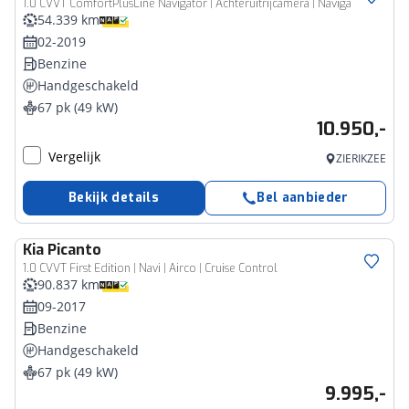
1.0 CVVT ComfortPlusLine Navigator | Achteruitrijcamera | Naviga
54.339 km
02-2019
Benzine
Handgeschakeld
67 pk (49 kW)
10.950,-
Vergelijk
ZIERIKZEE
Bekijk details
Bel aanbieder
Kia
Picanto
1.0 CVVT First Edition | Navi | Airco | Cruise Control
90.837 km
09-2017
Benzine
Handgeschakeld
67 pk (49 kW)
9.995,-