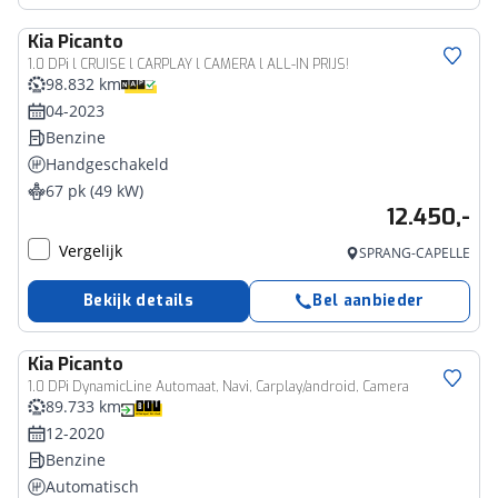
Kia
Picanto
1.0 DPi l CRUISE l CARPLAY l CAMERA l ALL-IN PRIJS!
98.832 km
04-2023
Benzine
Handgeschakeld
67 pk (49 kW)
12.450,-
Vergelijk
SPRANG-CAPELLE
Bekijk details
Bel aanbieder
Kia
Picanto
1.0 DPi DynamicLine Automaat, Navi, Carplay/android, Camera
89.733 km
12-2020
Benzine
Automatisch