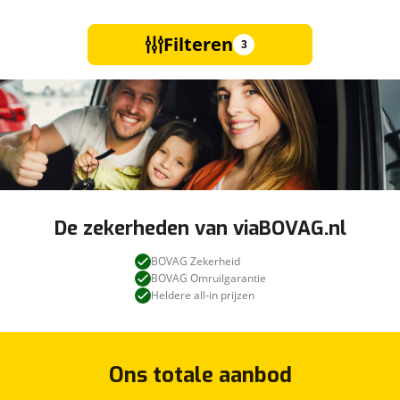
Filteren
3
De zekerheden van viaBOVAG.nl
BOVAG Zekerheid
BOVAG Omruilgarantie
Heldere all-in prijzen
Ons totale aanbod