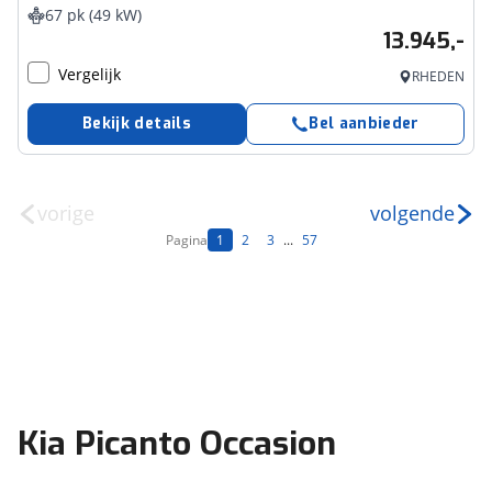
67 pk (49 kW)
13.945,-
Vergelijk
RHEDEN
Bekijk details
Bel aanbieder
vorige
volgende
Pagina
1
2
3
...
57
Kia Picanto Occasion