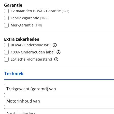
Daihatsu
8+
(
18
)
Garantie
(
0
)
6
(
0
)
12 maanden BOVAG Garantie
(
827
)
Daimler
(
2
)
7
(
0
)
Fabrieksgarantie
(
360
)
DFSK
(
7
)
8
(
0
)
Merkgarantie
(
178
)
Dodge
(
81
)
9
(
0
)
Dongfeng
(
31
)
10+
(
0
)
Extra zekerheden
Donkervoort
(
1
)
BOVAG Onderhoudsvrij
DS
(
458
)
100% Onderhouden label
Estrima
(
1
)
Logische kilometerstand
Etalian
(
0
)
Farizon
(
0
)
Techniek
Ferrari
(
15
)
Fiat
(
2088
)
Trekgewicht (geremd) van
Ford
(
7119
)
Ford USA
(
3
)
Motorinhoud van
Geely
(
9
)
Genesis
(
13
)
Aantal cilinders