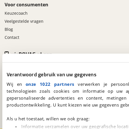
Voor consumenten
Keuzecoach
Veelgestelde vragen
Blog
Contact
viaBOVAG.nl app
Altijd het meest recente aanbod bij de hand.
Download 'm nu.
Verantwoord gebruik van uw gegevens
Wij en
onze 1022 partners
verwerken je persoonl
technologieën zoals cookies om informatie op uw a
viaBOVAG.nl
gepersonaliseerde advertenties en content, metingen
Kosterijland
15
productontwikkeling. U kunt kiezen wie uw gegevens gebr
3981 AJ
Bunnik
Een initiatief van
BOVAG
Als u het toestaat, willen we ook graag:
Informatie verzamelen over uw geografische locati