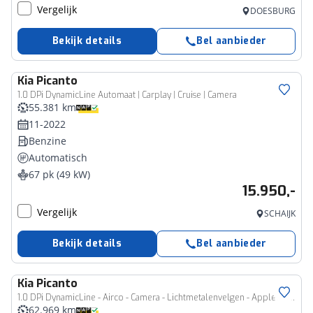
Vergelijk
DOESBURG
Bekijk details
Bel aanbieder
Kia
Picanto
1.0 DPi DynamicLine Automaat | Carplay | Cruise | Camera
55.381 km
11-2022
Benzine
Automatisch
67 pk (49 kW)
15.950,-
Vergelijk
SCHAIJK
Bekijk details
Bel aanbieder
Kia
Picanto
1.0 DPi DynamicLine - Airco - Camera - Lichtmetalenvelgen - AppleCarplay - Android Auto Fabrieksgarantie tot 08-2031
62.969 km