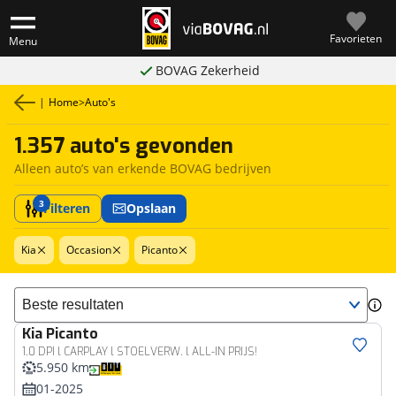
Favorieten
Menu
BOVAG Zekerheid
|
Home
>
Auto's
1.357 auto's gevonden
Alleen auto’s van erkende BOVAG bedrijven
3
Filteren
Opslaan
Kia
Occasion
Picanto
Sorteer resultaten
Kia
Picanto
1.0 DPI l CARPLAY l STOELVERW. l ALL-IN PRIJS!
5.950 km
01-2025