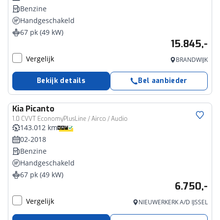
Benzine
Handgeschakeld
67 pk (49 kW)
15.845,-
Vergelijk
BRANDWIJK
Bekijk details
Bel aanbieder
Kia
Picanto
1.0 CVVT EconomyPlusLine / Airco / Audio
143.012 km
02-2018
Benzine
Handgeschakeld
67 pk (49 kW)
6.750,-
Vergelijk
NIEUWERKERK A/D IJSSEL