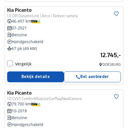
Kia
Picanto
1.0 DPi DynamicLine | Airco | Parkeer camera
46.497 km
07-2021
Benzine
Handgeschakeld
67 pk (49 kW)
12.745,-
Vergelijk
DOESBURG
Bekijk details
Bel aanbieder
Kia
Picanto
1.0 CVVT ComfortPlusLine|CarPlay|Navi|Camera
79.700 km
10-2018
Benzine
Handgeschakeld