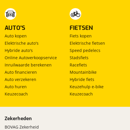
AUTO'S
FIETSEN
Auto kopen
Fiets kopen
Elektrische auto's
Elektrische fietsen
Hybride auto's
Speed pedelecs
Online Autoverkoopservice
Stadsfiets
Inruilwaarde berekenen
Racefiets
Auto financieren
Mountainbike
Auto verzekeren
Hybride fiets
Auto huren
Keuzehulp e-bike
Keuzecoach
Keuzecoach
Zekerheden
BOVAG Zekerheid