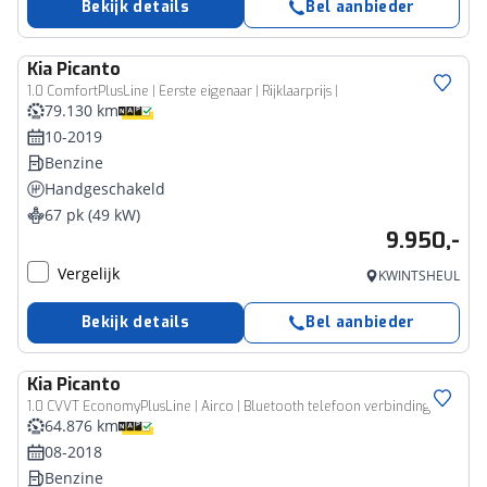
Bekijk details
Bel aanbieder
Kia
Picanto
1.0 ComfortPlusLine | Eerste eigenaar | Rijklaarprijs |
79.130 km
10-2019
Benzine
Handgeschakeld
67 pk (49 kW)
9.950,-
Vergelijk
KWINTSHEUL
Bekijk details
Bel aanbieder
Kia
Picanto
1.0 CVVT EconomyPlusLine | Airco | Bluetooth telefoon verbinding
64.876 km
08-2018
Benzine