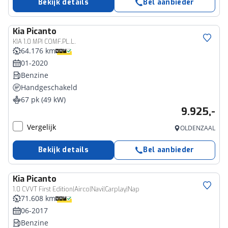
Bekijk details
Bel aanbieder
Kia
Picanto
KIA 1.0 MPI COMF.PL.L.
64.176 km
01-2020
Benzine
Handgeschakeld
67 pk (49 kW)
9.925,-
Vergelijk
OLDENZAAL
Bekijk details
Bel aanbieder
Kia
Picanto
1.0 CVVT First Edition|Airco|Navi|Carplay|Nap
71.608 km
06-2017
Benzine