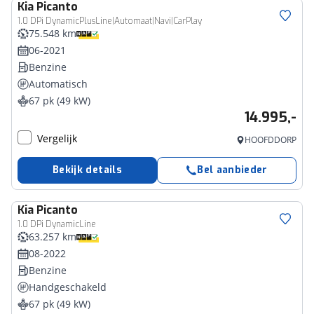
Kia
Picanto
1.0 DPi DynamicPlusLine|Automaat|Navi|CarPlay
75.548 km
06-2021
Benzine
Automatisch
67 pk (49 kW)
14.995,-
Vergelijk
HOOFDDORP
Bekijk details
Bel aanbieder
Kia
Picanto
1.0 DPi DynamicLine
63.257 km
08-2022
Benzine
Handgeschakeld
67 pk (49 kW)