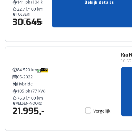
141 pk (104 kW)
Bekijk details
erbeteren. We tonen je graag relevante advertenties en geb
22,7 l/100 km
ag op en buiten onze website volgt – uiteraard op anoni
TOLBERT
30.645,-
laimer en privacyverklaring
. Als je weigert, plaatsen we a
Vergelijk
che cookies. Je voorkeuren kun je later altijd aan
Kia
N
1.6 GD
84.520 km
05-2022
Hybride
105 pk (77 kW)
76,9 l/100 km
VELSEN-NOORD
21.995,-
Vergelijk