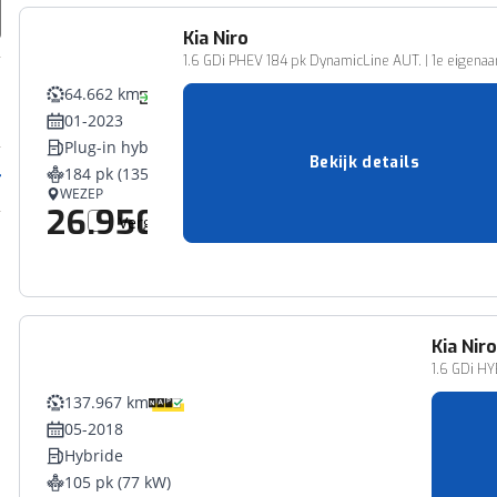
Kia
Niro
1.6 GDi PHEV 184 pk DynamicLine AUT. | 1e eigenaar |
64.662 km
01-2023
Plug-in hybride
Bekijk details
184 pk (135 kW)
WEZEP
26.950,-
Vergelijk
Kia
Niro
1.6 GDi HY
137.967 km
05-2018
Hybride
105 pk (77 kW)