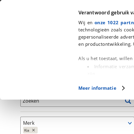
Auto
Fiets
Moto
Verantwoord gebruik 
Wij en
onze 1022 partn
<
Terug
|
Home
>
Auto's
technologieën zoals cook
gepersonaliseerde advert
We hebben 195 auto's voor je gevo
en productontwikkeling. 
Alleen auto’s van erkende BOVAG bedrijven
Als u het toestaat, wille
Informatie verzam
zijn
Uw apparaat id
Basisgegevens
Meer informatie
(fingerprinting)
Lees meer over hoe uw
Zoeken
detailgedeelte
in. U k
Cookieverklaring.
Merk
Met cookies en vergelij
Kia
Functionele cookies zorg