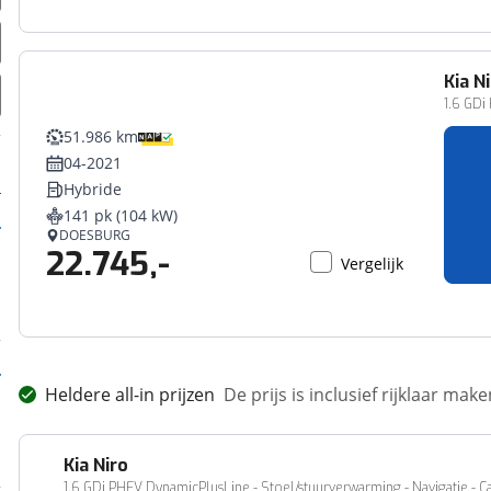
Kia
Ni
1.6 GDi
51.986 km
04-2021
Hybride
141 pk (104 kW)
DOESBURG
22.745,-
Vergelijk
Heldere all-in prijzen
De prijs is inclusief rijklaar ma
Kia
Niro
1.6 GDi PHEV DynamicPlusLine - Stoel/stuurverwarming - Navigatie - C