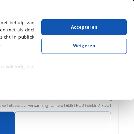
Over viaBOVAG.nl
 met behulp van
Accepteren
en met als doel
zicht in publiek
.
Kia
Zwart
Niro
Weigeren
Wis alle filters
Zoekopdracht opslaan
 nauwkeurig kan
 eigenschappen
Sorteer resultaten
rkeuren in het
trekken in de
ise | Stoel/stuur verwarming | Camera | BLIS | HUD | Elektr. A.Klep |
lijke ervaring.
ytische cookies