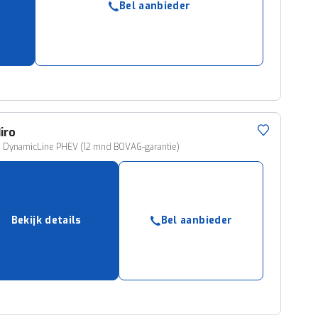
Bel aanbieder
ruiken daarvoor
eme basis. Meer
lleen functionele
passen via de
iro
i DynamicLine PHEV (12 mnd BOVAG-garantie)
Bekijk details
Bel aanbieder