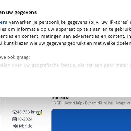
r
Kampeer
van uw gegevens
ers
verwerken je persoonlijke gegevens (bijv. uw IP-adres)
ies om informatie op uw apparaat op te slaan en te gebruik
enties en content, metingen aan advertenties en content, in
nden
U kunt kiezen wie uw gegevens gebruikt en met welke doelen
n we ook graag:
elen over uw geografische locatie, die tot een paar meter
entificeren door het actief te scannen op specifieke
 persoonlijke gegevens worden verwerkt en stel uw voo
Kia
Niro
unt uw toestemming op elk moment wijzigen of in
1.6 GDi Hybrid 141pk DynamicPlusLine | Adapt. cru
48.733 km
10-2024
kbare technieken zorgen we voor een betere en meer persoon
Hybride
en ervoor dat de website goed werkt. Ook gebruiken we anal