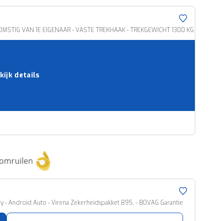
FKOMSTIG VAN 1E EIGENAAR - VASTE TREKHAAK - TREKGEWICHT 1300 KG - NAVI
kijk details
 omruilen
ay - Android Auto - Virena Zekerheidspakket 895, - BOVAG Garantie