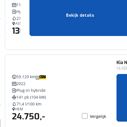
11-2019
Hybride
Bekijk details
27,0 l/100 km
ASSEN
13.950,-
Vergelijk
Kia
N
1.6 G
59.129 km
2022
Plug-in hybride
141 pk (104 kW)
71,4 l/100 km
HEM
24.750,-
Vergelijk