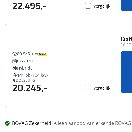
22.495,-
Vergelijk
Kia
N
1.6 GD
89.545 km
07-2020
Hybride
141 pk (104 kW)
DOESBURG
20.245,-
Vergelijk
BOVAG Zekerheid
Alleen aanbod van erkende BOVAG 