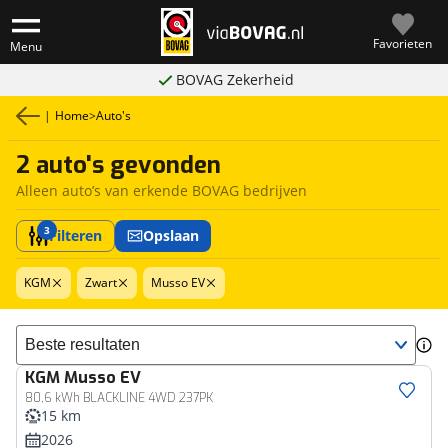
Favorieten
Menu
BOVAG Zekerheid
|
Home
>
Auto's
2 auto's gevonden
Alleen auto’s van erkende BOVAG bedrijven
3
Filteren
Opslaan
KGM
Zwart
Musso EV
Sorteer resultaten
KGM
Musso EV
Zakelijk voertuig
80,6 kWh BLACKLINE 4WD 237PK
15 km
2026