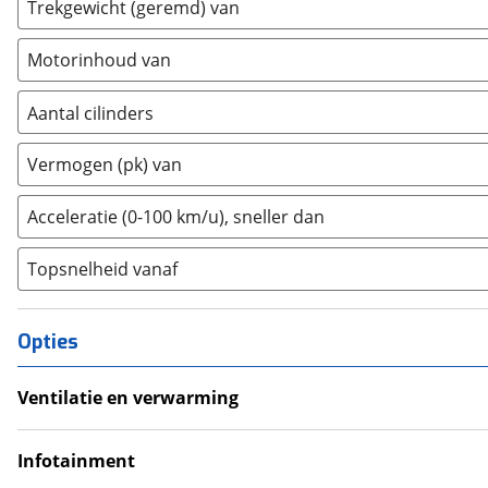
Estrima
Trekgewicht (geremd) van
(
0
)
Etalian
(
0
)
Motorinhoud van
Farizon
(
0
)
Ferrari
(
4
)
Aantal cilinders
Fiat
(
537
)
2
(
0
)
Ford
(
1917
)
Vermogen (pk) van
3
(
0
)
Ford USA
(
0
)
4
(
0
)
Acceleratie (0-100 km/u), sneller dan
Geely
(
29
)
5
(
0
)
Genesis
(
6
)
Topsnelheid vanaf
6
(
0
)
GMC
(
3
)
8
(
0
)
Goupil
(
0
)
10+
(
0
)
Opties
Honda
(
90
)
Hongqi
(
3
)
Ventilatie en verwarming
Hummer
(
0
)
Climate Control
Hyundai
(
711
)
Infotainment
Ineos
(
1
)
Navigatie