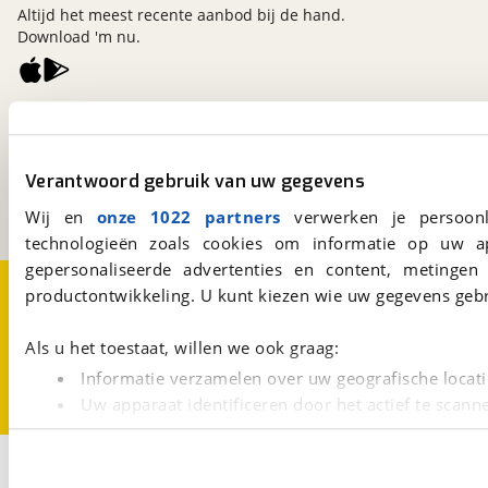
Altijd het meest recente aanbod bij de hand.
Download 'm nu.
viaBOVAG.nl
Kosterijland
15
3981 AJ
Bunnik
Verantwoord gebruik van uw gegevens
Een initiatief van
BOVAG
Wij en
onze 1022 partners
verwerken je persoonl
technologieën zoals cookies om informatie op uw a
gepersonaliseerde advertenties en content, metingen
Over viaBOVAG.nl
Disclaimer- en Privacyverklaring
productontwikkeling. U kunt kiezen wie uw gegevens gebr
Cookievoorkeuren
Vacatures
Als u het toestaat, willen we ook graag:
Informatie verzamelen over uw geografische locati
Uw apparaat identificeren door het actief te scann
Lees meer over hoe uw persoonlijke gegevens worden ve
U kunt uw toestemming op elk moment wijzigen of intrekk
3
Opslaan