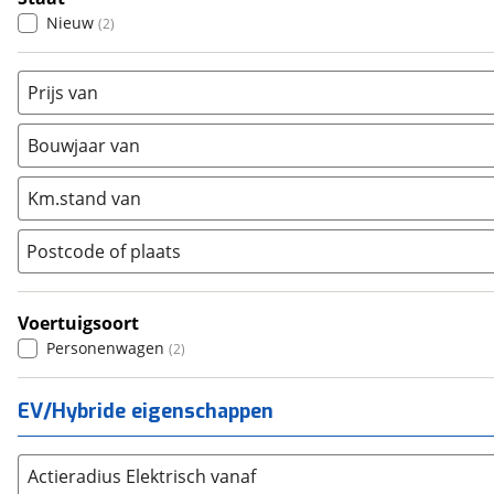
Hyundai
(
711
)
Nieuw
(
2
)
Kia
(
1977
)
Mazda
(
523
)
Prijs van
Mercedes-Benz
(
2531
)
Mini
(
678
)
Bouwjaar van
Nissan
(
563
)
Km.stand van
Opel
(
1361
)
Peugeot
(
1558
)
Postcode of plaats
Renault
(
1693
)
Seat
(
637
)
Voertuigsoort
SKODA
(
935
)
Personenwagen
(
2
)
Suzuki
(
390
)
Toyota
(
1337
)
EV/Hybride eigenschappen
Volkswagen
(
3294
)
Volvo
(
1910
)
Actieradius Elektrisch vanaf
Alle merken