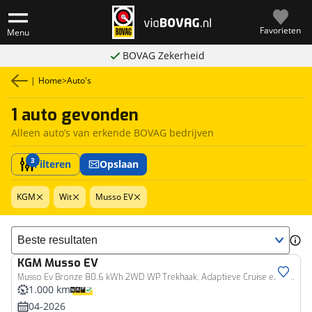
Favorieten
Menu
BOVAG Zekerheid
|
Home
>
Auto's
1 auto gevonden
Alleen auto’s van erkende BOVAG bedrijven
3
Filteren
Opslaan
KGM
Wit
Musso EV
Sorteer resultaten
KGM
Musso EV
Bedrijfswagen
Musso Ev Bronze 80.6 kWh 2WD WP Trekhaak, Adaptieve Cruise en Climate Control, Navigatie, Carplay/Android Auto
1.000 km
04-2026