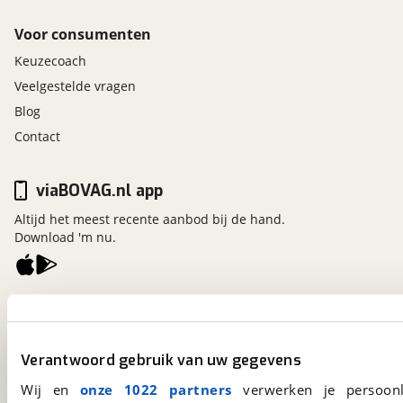
Voor consumenten
Keuzecoach
Veelgestelde vragen
Blog
Contact
viaBOVAG.nl app
Altijd het meest recente aanbod bij de hand.
Download 'm nu.
viaBOVAG.nl
Kosterijland
15
3981 AJ
Bunnik
Verantwoord gebruik van uw gegevens
Een initiatief van
BOVAG
Wij en
onze 1022 partners
verwerken je persoonl