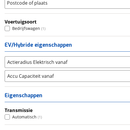
Postcode of plaats
Renault
(
1463
)
Seat
(
379
)
Voertuigsoort
SKODA
(
378
)
Bedrijfswagen
(
1
)
Suzuki
(
363
)
Toyota
(
1747
)
EV/Hybride eigenschappen
Volkswagen
(
2022
)
Volvo
(
616
)
Actieradius Elektrisch vanaf
Alle merken
Abarth
(
5
)
Accu Capaciteit vanaf
Aiways
(
5
)
Aixam
(
19
)
Alfa Romeo
(
53
)
Eigenschappen
Alpina
(
0
)
Alpine
(
21
)
Transmissie
Aston Martin
Automatisch
(
1
)
(
1
)
Audi
(
545
)