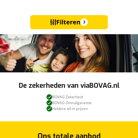
Filteren
3
De zekerheden van viaBOVAG.nl
BOVAG Zekerheid
BOVAG Omruilgarantie
Heldere all-in prijzen
Ons totale aanbod