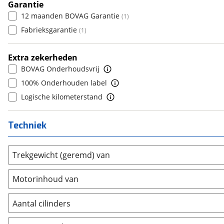
8+
Garantie
(
0
)
Daewoo
(
0
)
6
(
0
)
12 maanden BOVAG Garantie
(
1
)
Daihatsu
(
1
)
7
(
0
)
Fabrieksgarantie
(
1
)
Daimler
(
0
)
8
(
0
)
DFSK
(
4
)
9
(
0
)
Extra zekerheden
Dodge
(
14
)
10+
(
0
)
BOVAG Onderhoudsvrij
Dongfeng
(
22
)
100% Onderhouden label
Donkervoort
(
0
)
Logische kilometerstand
DS
(
50
)
Estrima
(
1
)
Techniek
Etalian
(
0
)
Farizon
(
3
)
Trekgewicht (geremd) van
Ferrari
(
2
)
Fiat
(
551
)
Motorinhoud van
Ford
(
1304
)
Ford USA
(
1
)
Aantal cilinders
Geely
(
9
)
2
(
0
)