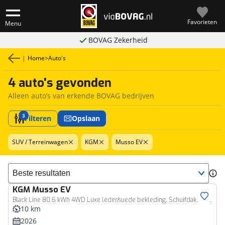
Favorieten
Menu
BOVAG Zekerheid
|
Home
>
Auto's
4 auto's gevonden
Alleen auto’s van erkende BOVAG bedrijven
3
Filteren
Opslaan
SUV / Terreinwagen
KGM
Musso EV
Sorteer resultaten
KGM
Musso EV
Zakelijk voertuig
Black Line 80.6 kWh 4WD Luxe leder/suede bekleding, Schuifdak, Navigatie, 4x4, 2300kg trekgewicht!
10 km
2026