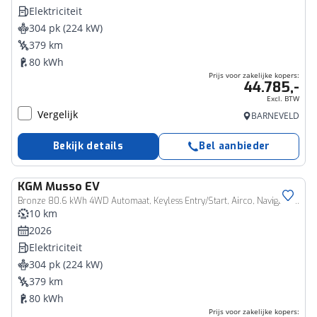
Elektriciteit
304 pk (224 kW)
379 km
80 kWh
Prijs voor zakelijke kopers:
44.785,-
Excl. BTW
Vergelijk
BARNEVELD
Bekijk details
Bel aanbieder
KGM
Musso EV
Zakelijk voertuig
Bronze 80.6 kWh 4WD Automaat, Keyless Entry/Start, Airco, Navigatie, 4x4, 2300kg trekgewicht!
10 km
2026
Elektriciteit
304 pk (224 kW)
379 km
80 kWh
Prijs voor zakelijke kopers: