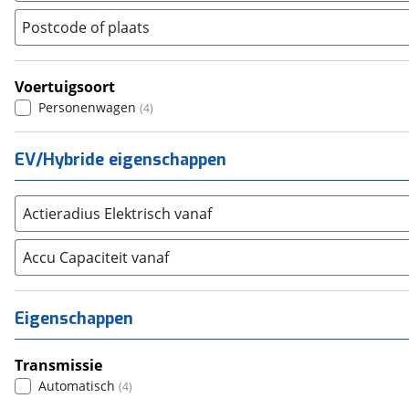
Peugeot
(
3368
)
Postcode of plaats
Renault
(
3934
)
Seat
(
927
)
Voertuigsoort
SKODA
(
1907
)
Personenwagen
(
4
)
Suzuki
(
1273
)
Toyota
(
3927
)
EV/Hybride eigenschappen
Volkswagen
(
4329
)
Volvo
(
4339
)
Actieradius Elektrisch vanaf
Alle merken
Abarth
(
9
)
Accu Capaciteit vanaf
Aiways
(
16
)
Aixam
(
0
)
Alfa Romeo
(
318
)
Eigenschappen
Alpina
(
1
)
Alpine
(
19
)
Transmissie
Aston Martin
Automatisch
(
3
)
(
4
)