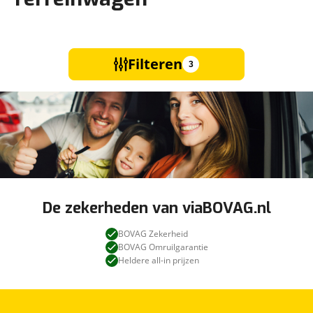
Filteren
3
De zekerheden van viaBOVAG.nl
BOVAG Zekerheid
BOVAG Omruilgarantie
Heldere all-in prijzen