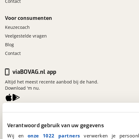
Contact
Voor consumenten
Keuzecoach
Veelgestelde vragen
Blog
Contact
viaBOVAG.nl app
Altijd het meest recente aanbod bij de hand.
Download 'm nu.
viaBOVAG.nl
Kosterijland
15
Verantwoord gebruik van uw gegevens
3981 AJ
Bunnik
Een initiatief van
Wij en
onze 1022 partners
verwerken je persoonl
BOVAG