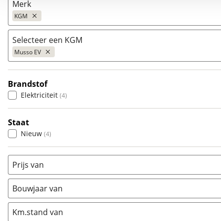
Merk
KGM
Selecteer een KGM
Populair
Musso EV
Audi
(
2357
)
BMW
(
4401
)
Brandstof
Citroën
Actyon
(
1702
)
(
6
)
Elektriciteit
(
4
)
Fiat
Musso EV
(
524
)
(
4
)
Ford
Torres
(
4213
)
(
21
)
Staat
Hyundai
(
2386
)
Nieuw
(
4
)
Kia
(
4882
)
Mazda
(
1782
)
Prijs van
Mercedes-Benz
(
1845
)
Mini
(
839
)
Bouwjaar van
Nissan
(
2072
)
Km.stand van
Opel
(
2586
)