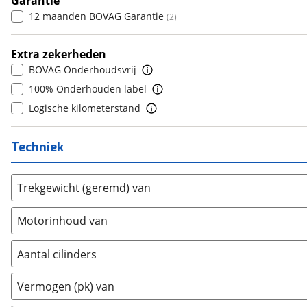
Garantie
Dacia
(
589
)
6
(
0
)
12 maanden BOVAG Garantie
(
2
)
Daewoo
(
0
)
7
(
0
)
Daihatsu
(
5
)
8
(
0
)
Extra zekerheden
Daimler
(
0
)
9
(
0
)
BOVAG Onderhoudsvrij
DFSK
(
17
)
10+
(
0
)
100% Onderhouden label
Dodge
(
0
)
Logische kilometerstand
Dongfeng
(
0
)
Donkervoort
(
0
)
Techniek
DS
(
316
)
Estrima
(
0
)
Trekgewicht (geremd) van
Etalian
(
0
)
Farizon
(
0
)
Motorinhoud van
Ferrari
(
0
)
Fiat
(
524
)
Aantal cilinders
Ford
(
4213
)
2
(
0
)
Vermogen (pk) van
Ford USA
(
0
)
3
(
0
)