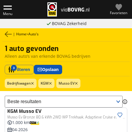
Favorieten
Menu
BOVAG Zekerheid
|
Home
>
Auto's
1 auto gevonden
Alleen auto’s van erkende BOVAG bedrijven
3
Filteren
Opslaan
Bedrijfswagen
KGM
Musso EV
Sorteer resultaten
KGM
Musso EV
Bedrijfswagen
Musso Ev Bronze 80.6 kWh 2WD WP Trekhaak, Adaptieve Cruise en Climate Control, Navigatie, Carplay/Android Auto
1.000 km
04-2026