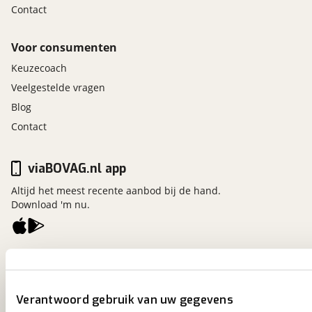
Contact
Voor consumenten
Keuzecoach
Veelgestelde vragen
Blog
Contact
viaBOVAG.nl app
Altijd het meest recente aanbod bij de hand.
Download 'm nu.
viaBOVAG.nl
Kosterijland
15
3981 AJ
Bunnik
Verantwoord gebruik van uw gegevens
Een initiatief van