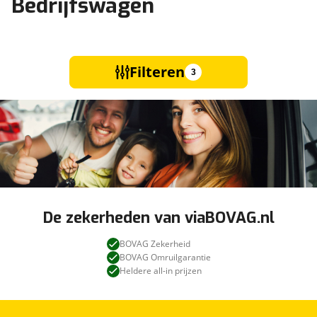
Bedrijfswagen
Filteren
3
De zekerheden van viaBOVAG.nl
BOVAG Zekerheid
BOVAG Omruilgarantie
Heldere all-in prijzen