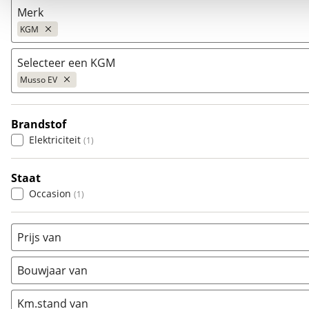
Merk
KGM
Selecteer een KGM
Populair
Musso EV
Audi
(
4
)
BMW
(
1
)
Brandstof
Citroën
Actyon
(
244
)
(
0
)
Elektriciteit
(
1
)
Fiat
Musso EV
(
297
)
(
2
)
Ford
Torres
(
1355
)
(
3
)
Staat
Hyundai
(
2
)
Occasion
(
1
)
Kia
(
176
)
Mazda
(
0
)
Prijs van
Mercedes-Benz
(
2012
)
Mini
(
0
)
Bouwjaar van
Nissan
(
176
)
Km.stand van
Opel
(
436
)