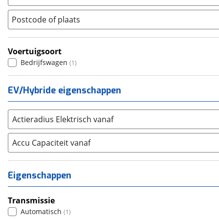
Peugeot
(
405
)
Postcode of plaats
Renault
(
580
)
Seat
(
0
)
Voertuigsoort
SKODA
(
2
)
Bedrijfswagen
(
1
)
Suzuki
(
3
)
Toyota
(
245
)
EV/Hybride eigenschappen
Volkswagen
(
1144
)
Volvo
(
5
)
Actieradius Elektrisch vanaf
Alle merken
Abarth
(
0
)
Accu Capaciteit vanaf
Aiways
(
0
)
Aixam
(
0
)
Alfa Romeo
(
0
)
Eigenschappen
Alpina
(
0
)
Alpine
(
0
)
Transmissie
Aston Martin
Automatisch
(
0
)
(
1
)