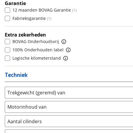
8+
Garantie
(
0
)
Dacia
(
9
)
6
(
0
)
12 maanden BOVAG Garantie
(
1
)
Daewoo
(
0
)
7
(
0
)
Fabrieksgarantie
(
1
)
Daihatsu
(
0
)
8
(
0
)
Daimler
(
0
)
9
(
0
)
Extra zekerheden
DFSK
(
4
)
10+
(
0
)
BOVAG Onderhoudsvrij
Dodge
(
106
)
100% Onderhouden label
Dongfeng
(
0
)
Logische kilometerstand
Donkervoort
(
0
)
DS
(
0
)
Techniek
Estrima
(
0
)
Etalian
(
0
)
Trekgewicht (geremd) van
Farizon
(
3
)
Ferrari
(
0
)
Motorinhoud van
Fiat
(
297
)
Ford
(
1355
)
Aantal cilinders
Ford USA
(
2
)
2
(
0
)