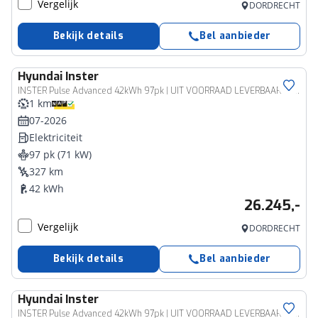
Vergelijk
DORDRECHT
Bekijk details
Bel aanbieder
Hyundai
Inster
INSTER Pulse Advanced 42kWh 97pk | UIT VOORRAAD LEVERBAAR | SCHUIF/KANTELDAK | CAMERA | STOEL + STUURVERW. | APPLE CARPLAY / ANDROID AUTO |
1 km
07-2026
Elektriciteit
97 pk (71 kW)
327 km
42 kWh
26.245,-
Vergelijk
DORDRECHT
Bekijk details
Bel aanbieder
Hyundai
Inster
INSTER Pulse Advanced 42kWh 97pk | UIT VOORRAAD LEVERBAAR | SCHUIF/KANTELDAK | CAMERA | STOEL + STUURVERW. | APPLE CARPLAY / ANDROID AUTO |