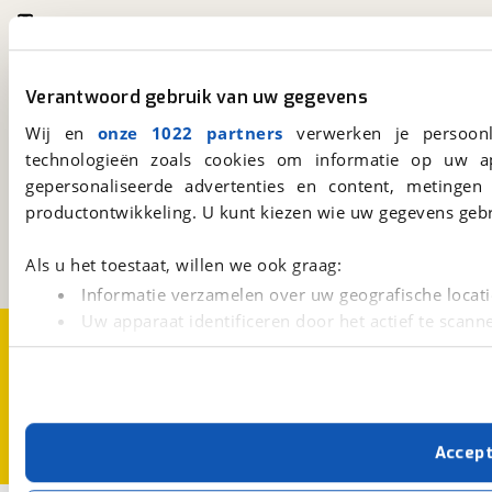
viaBOVAG.nl app
Altijd het meest recente aanbod bij de hand.
Download 'm nu.
Verantwoord gebruik van uw gegevens
Wij en
onze 1022 partners
verwerken je persoonl
technologieën zoals cookies om informatie op uw a
viaBOVAG.nl
gepersonaliseerde advertenties en content, metingen
Kosterijland
15
productontwikkeling. U kunt kiezen wie uw gegevens gebr
3981 AJ
Bunnik
Een initiatief van
BOVAG
Als u het toestaat, willen we ook graag:
Informatie verzamelen over uw geografische locati
Uw apparaat identificeren door het actief te scann
Over viaBOVAG.nl
Disclaimer- en Privacyverklaring
Lees meer over hoe uw persoonlijke gegevens worden ve
Cookievoorkeuren
Vacatures
U kunt uw toestemming op elk moment wijzigen of intrekk
Met cookies en vergelijkbare technieken zorgen we voor 
Accep
cookies zorgen ervoor dat de website goed werkt. Ook g
verbeteren. We tonen je graag relevante advertenties e