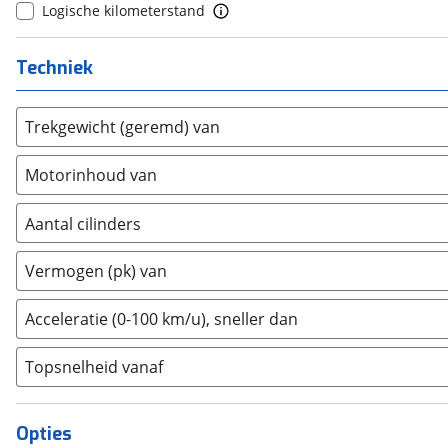
Logische kilometerstand
DS
(
496
)
Estrima
(
1
)
Techniek
Etalian
(
0
)
Farizon
(
0
)
Trekgewicht (geremd) van
Ferrari
(
15
)
Fiat
(
2126
)
Motorinhoud van
Ford
(
7205
)
Ford USA
(
1
)
Aantal cilinders
Geely
(
125
)
2
(
0
)
Vermogen (pk) van
Genesis
(
17
)
3
(
0
)
GMC
(
0
)
4
(
0
)
Acceleratie (0-100 km/u), sneller dan
Goupil
(
0
)
5
(
0
)
Honda
(
568
)
Topsnelheid vanaf
6
(
0
)
Hongqi
(
13
)
8
(
0
)
Hyundai
(
3681
)
10+
(
0
)
Opties
Ineos
(
1
)