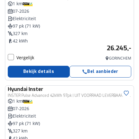
1 km
07-2026
Elektriciteit
97 pk (71 kW)
327 km
42 kWh
26.245,-
Vergelijk
GORINCHEM
Bekijk details
Bel aanbieder
Hyundai
Inster
INSTER Pulse Advanced 42kWh 97pk | UIT VOORRAAD LEVERBAAR | SCHUIF/KANTELDAK | CAMERA | STOEL + STUURVERW. | APPLE CARPLAY / ANDROID AUTO |
1 km
07-2026
Elektriciteit
97 pk (71 kW)
327 km
42 kWh