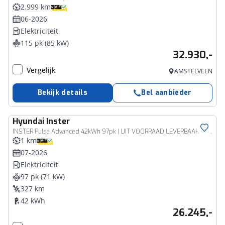
2.999 km
06-2026
Elektriciteit
115 pk (85 kW)
32.930,-
Vergelijk
AMSTELVEEN
Bekijk details
Bel aanbieder
Hyundai
Inster
INSTER Pulse Advanced 42kWh 97pk | UIT VOORRAAD LEVERBAAR | SCHUIF/KANTELDAK | CAMERA | STOEL + STUURVERW. | APPLE CARPLAY / ANDROID AUTO |
1 km
07-2026
Elektriciteit
97 pk (71 kW)
327 km
42 kWh
26.245,-