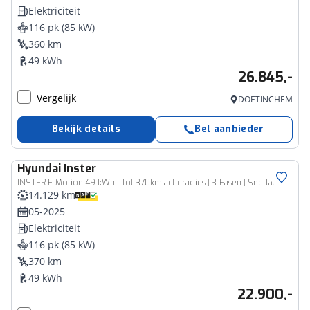
Elektriciteit
116 pk (85 kW)
360 km
49 kWh
26.845,-
Vergelijk
DOETINCHEM
Bekijk details
Bel aanbieder
Hyundai
Inster
INSTER E-Motion 49 kWh | Tot 370km actieradius | 3-Fasen | Snelladen | Bluelink app | Navigatie | Camera |
14.129 km
05-2025
Elektriciteit
116 pk (85 kW)
370 km
49 kWh
22.900,-