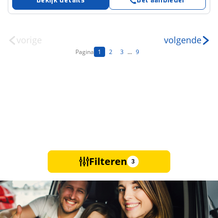
Bekijk details
Bel aanbieder
vorige
volgende
Pagina
1
2
3
...
9
Filteren
3