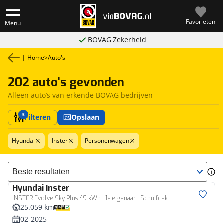
Favorieten
Menu
BOVAG Zekerheid
|
Home
>
Auto's
202 auto's gevonden
Alleen auto’s van erkende BOVAG bedrijven
3
Filteren
Opslaan
Hyundai
Inster
Personenwagen
Sorteer resultaten
Hyundai
Inster
INSTER Evolve Sky Plus 49 kWh | 1e eigenaar | Schuifdak
25.059 km
02-2025