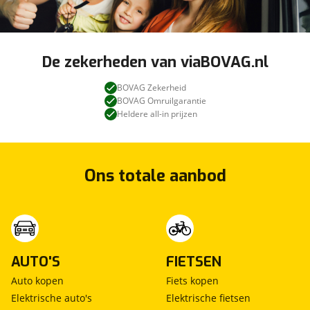
De zekerheden van viaBOVAG.nl
BOVAG Zekerheid
BOVAG Omruilgarantie
Heldere all-in prijzen
Ons totale aanbod
AUTO'S
FIETSEN
Auto kopen
Fiets kopen
Elektrische auto's
Elektrische fietsen