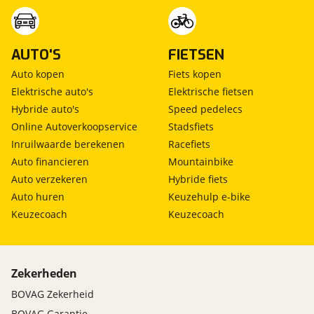
AUTO'S
FIETSEN
Auto kopen
Fiets kopen
Elektrische auto's
Elektrische fietsen
Hybride auto's
Speed pedelecs
Online Autoverkoopservice
Stadsfiets
Inruilwaarde berekenen
Racefiets
Auto financieren
Mountainbike
Auto verzekeren
Hybride fiets
Auto huren
Keuzehulp e-bike
Keuzecoach
Keuzecoach
Zekerheden
BOVAG Zekerheid
BOVAG Garantie