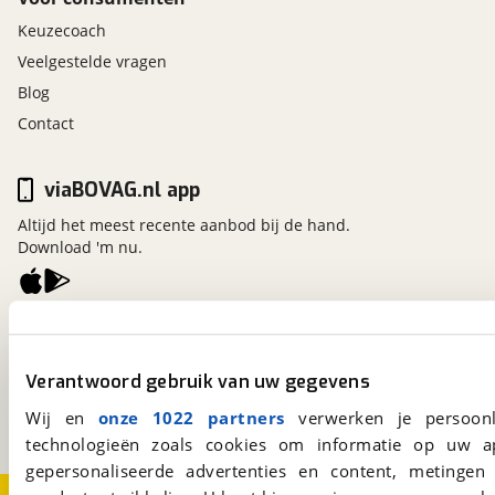
Keuzecoach
Veelgestelde vragen
Blog
Contact
viaBOVAG.nl app
Altijd het meest recente aanbod bij de hand.
Download 'm nu.
viaBOVAG.nl
Kosterijland
15
Verantwoord gebruik van uw gegevens
3981 AJ
Bunnik
Een initiatief van
Wij en
onze 1022 partners
verwerken je persoonl
BOVAG
technologieën zoals cookies om informatie op uw a
gepersonaliseerde advertenties en content, metingen