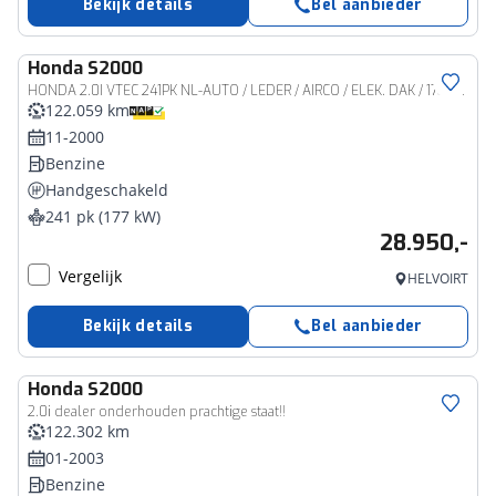
Bekijk details
Bel aanbieder
Honda
S2000
HONDA 2.0I VTEC 241PK NL-AUTO / LEDER / AIRCO / ELEK. DAK / 17&#39;&#39; LM-VELGEN / ELEK. RAMEN / METALLIC
122.059 km
11-2000
Benzine
Handgeschakeld
241 pk (177 kW)
28.950,-
Vergelijk
HELVOIRT
Bekijk details
Bel aanbieder
Honda
S2000
2.0i dealer onderhouden prachtige staat!!
122.302 km
01-2003
Benzine