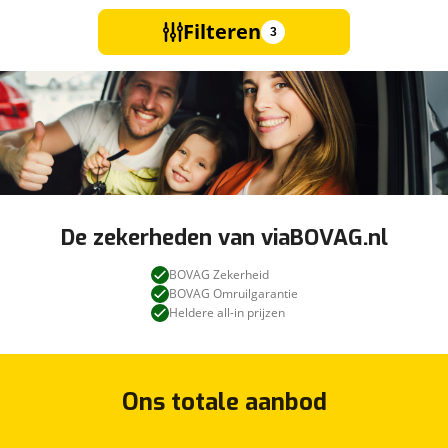
Filteren
3
De zekerheden van viaBOVAG.nl
BOVAG Zekerheid
BOVAG Omruilgarantie
Heldere all-in prijzen
Ons totale aanbod