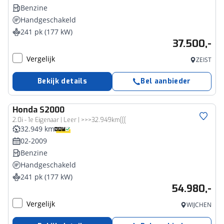
Benzine
Handgeschakeld
241 pk (177 kW)
37.500,-
Vergelijk
ZEIST
Bekijk details
Bel aanbieder
Honda
S2000
2.0i - 1e Eigenaar | Leer | >>>32.949km[[[
32.949 km
02-2009
Benzine
Handgeschakeld
241 pk (177 kW)
54.980,-
Vergelijk
WIJCHEN