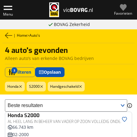
Favorieten
Menu
BOVAG Zekerheid
|
Home
>
Auto's
4 auto's gevonden
Alleen auto’s van erkende BOVAG bedrijven
3
Filteren
Opslaan
Honda
S2000
Handgeschakeld
Sorteer resultaten
Honda
S2000
AL HEEL LANG IN BEHEER VAN VADER OP ZOON VOLLEDIG ONDERHOUDEN EN TAXATIE DOCUMENTEN AANWEZIG VOLLEDIG IN TOP STAAT
66.743 km
02-2000