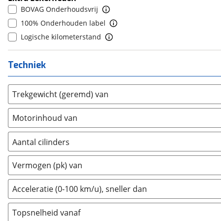
9
(
0
)
BOVAG Onderhoudsvrij
Daimler
(
0
)
10+
(
0
)
100% Onderhouden label
DFSK
(
1
)
Logische kilometerstand
Dodge
(
1
)
Dongfeng
(
0
)
Techniek
Donkervoort
(
1
)
DS
(
61
)
Trekgewicht (geremd) van
Estrima
(
0
)
Etalian
(
0
)
Motorinhoud van
Farizon
(
0
)
Ferrari
(
3
)
Aantal cilinders
Fiat
(
1458
)
2
(
0
)
Vermogen (pk) van
Ford
(
3733
)
3
(
0
)
Ford USA
(
0
)
4
(
4
)
Acceleratie (0-100 km/u), sneller dan
Geely
(
0
)
5
(
0
)
Genesis
(
0
)
Topsnelheid vanaf
6
(
0
)
GMC
(
0
)