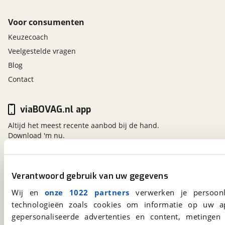
Voor consumenten
Keuzecoach
Veelgestelde vragen
Blog
Contact
viaBOVAG.nl app
Altijd het meest recente aanbod bij de hand.
Download 'm nu.
viaBOVAG.nl
Verantwoord gebruik van uw gegevens
Kosterijland
15
Wij en
onze 1022 partners
verwerken je persoonl
3981 AJ
Bunnik
technologieën zoals cookies om informatie op uw a
Een initiatief van
gepersonaliseerde advertenties en content, metingen
BOVAG