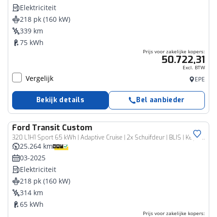
Elektriciteit
218 pk (160 kW)
339 km
75 kWh
Prijs voor zakelijke kopers:
50.722,31
Excl. BTW
Vergelijk
EPE
Bekijk details
Bel aanbieder
Ford
Transit Custom
Bedrijfswagen
320 L1H1 Sport 65 kWh | Adaptive Cruise | 2x Schuifdeur | BLIS | Keyless | Stoel+Stoel | Stoel verwarming | Navi | Car Play
25.264 km
03-2025
Elektriciteit
218 pk (160 kW)
314 km
65 kWh
Prijs voor zakelijke kopers: