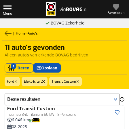
Favorieten
Menu
BOVAG Zekerheid
|
Home
>
Auto's
11 auto's gevonden
Alleen auto’s van erkende BOVAG bedrijven
3
Filteren
Opslaan
Ford
Elektriciteit
Transit Custom
Sorteer resultaten
Ford
Transit Custom
Bedrijfswagen
Tourneo 340 Titanium 65 kWh 8-Persoons
6.046 km
08-2025