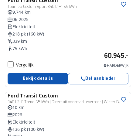
Ford
Transit Custom
Tourneo Custom Sport 340 L1H1 65 kWh
9.744 km
06-2025
Elektriciteit
218 pk (160 kW)
339 km
75 kWh
60.945,-
Vergelijk
HARDERWIJK
Bekijk details
Bel aanbieder
Ford
Transit Custom
Zakelijk voertuig
340 L2H1 Trend 65 kWh | Direct uit voorraad leverbaar | Winter Pack | Driver Assistance Pack | Achteruitrijcamera | Apple Carplay & Android Auto |
10 km
2026
Elektriciteit
136 pk (100 kW)