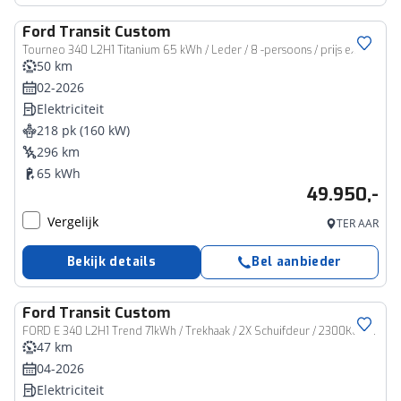
Ford
Transit Custom
Tourneo 340 L2H1 Titanium 65 kWh / Leder / 8 -persoons / prijs ex BTW
50 km
02-2026
Elektriciteit
218 pk (160 kW)
296 km
65 kWh
49.950,-
Vergelijk
TER AAR
Bekijk details
Bel aanbieder
Ford
Transit Custom
Bedrijfswagen
FORD E 340 L2H1 Trend 71kWh / Trekhaak / 2X Schuifdeur / 2300KG Trekgewicht / Cruise Control / Carplay / Nieuwe Bus!
47 km
04-2026
Elektriciteit