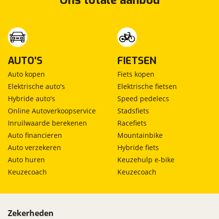
Ons totale aanbod
AUTO'S
FIETSEN
Auto kopen
Fiets kopen
Elektrische auto's
Elektrische fietsen
Hybride auto's
Speed pedelecs
Online Autoverkoopservice
Stadsfiets
Inruilwaarde berekenen
Racefiets
Auto financieren
Mountainbike
Auto verzekeren
Hybride fiets
Auto huren
Keuzehulp e-bike
Keuzecoach
Keuzecoach
Zekerheden