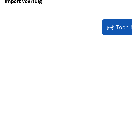
Import voertuig
Maserati
(
10
)
Ja
(
5
)
Max Mobiel
(
1
)
Nee
(
2
)
Maxus
(
99
)
Toon
Maybach
(
0
)
Mazda
(
299
)
McLaren
(
0
)
Mega
(
1
)
Mercedes-Benz
(
1434
)
MG
(
396
)
Microcar
(
0
)
Microlino
(
4
)
Mini
(
545
)
Mitsubishi
(
75
)
Mobilize
(
4
)
Morgan
(
0
)
Morris
(
0
)