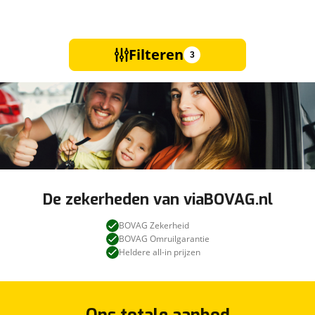
Filteren
3
De zekerheden van viaBOVAG.nl
BOVAG Zekerheid
BOVAG Omruilgarantie
Heldere all-in prijzen