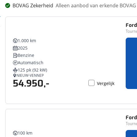
BOVAG Zekerheid
Alleen aanbod van erkende BOVAG 
For
Tourne
1.000 km
2025
Benzine
Automatisch
125 pk (92 kW)
NIEUW-VENNEP
54.950,-
Vergelijk
For
Tourn
100 km