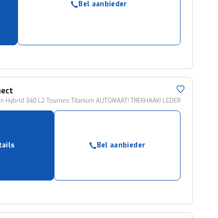
Bel aanbieder
ruiken daarvoor
eme basis. Meer
lleen functionele
passen via de
ect
-in Hybrid 340 L2 Tourneo Titanium AUTOMAAT! TREKHAAK! LEDER
tails
Bel aanbieder