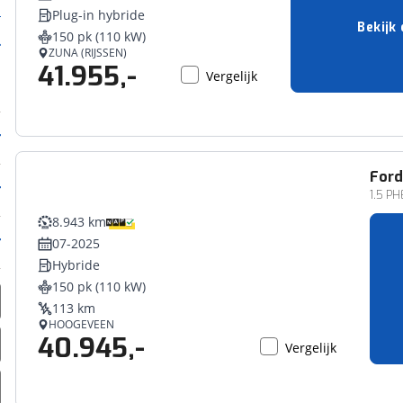
Plug-in hybride
Bekijk 
150 pk (110 kW)
ZUNA (RIJSSEN)
41.955,-
Vergelijk
For
1.5 PH
8.943 km
07-2025
Hybride
150 pk (110 kW)
113 km
HOOGEVEEN
40.945,-
Vergelijk