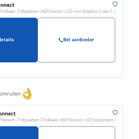
onnect
rekhaak | 7 zitplaatsen | AGR stoelen | LED v+a | Adaptive Cruise C. |
details
Bel aanbieder
 omruilen
onnect
itanium | 7 zitplaatsen | Trekhaak | AGR Stoelen | LED koplampen |