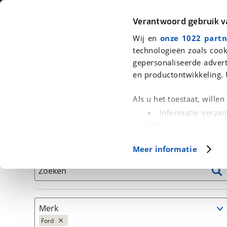
Auto
Fiets
Moto
Verantwoord gebruik 
Wij en
onze 1022 partn
<
Terug
|
Home
>
Auto's
technologieën zoals cook
gepersonaliseerde advert
We hebben 55 auto's voor je gevo
en productontwikkeling. 
Alleen auto’s van erkende BOVAG bedrijven
Als u het toestaat, wille
Informatie verzam
zijn
Uw apparaat id
Basisgegevens
Meer informatie
(fingerprinting)
Lees meer over hoe uw
Zoeken
detailgedeelte
in. U k
Cookieverklaring.
Merk
Met cookies en vergelij
Ford
Functionele cookies zorg