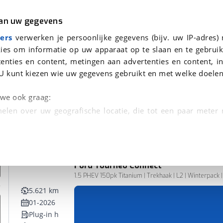
r
Kampeer
van uw gegevens
ers
verwerken je persoonlijke gegevens (bijv. uw IP-adres)
ies om informatie op uw apparaat op te slaan en te gebruik
enties en content, metingen aan advertenties en content, in
nden
U kunt kiezen wie uw gegevens gebruikt en met welke doelen
n we ook graag:
elen over uw geografische locatie, die tot een paar meter
entificeren door het actief te scannen op specifieke
 persoonlijke gegevens worden verwerkt en stel uw voo
Ford
Tourneo Connect
unt uw toestemming op elk moment wijzigen of in
1.5 PHEV 150pk Titanium | Trekhaak | L2 | Winterpack |
5.621 km
01-2026
kbare technieken zorgen we voor een betere en meer persoon
Plug-in hybride
en ervoor dat de website goed werkt. Ook gebruiken we anal