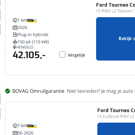
Ford
Tourneo C
1.5 PHEV L2 Titanium | T
1 km
2026
Plug-in hybride
Bekijk 
150 pk (110 kW)
HENGELO
42.105,-
Vergelijk
BOVAG Omruilgarantie
Niet tevreden? Je mag je auto
Ford
Tourneo C
1.5 EcoBoost PHEV L2 T
7 km
06-2026