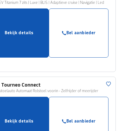
V Titanium 7 zits | Luxe | BLIS | Adaptieve cruise | Navigatie | Led
Bekijk details
Bel aanbieder
d
Tourneo Connect
stoelauto Automaat Rolstoel voorin - Zelfrijder of meerijder
Bekijk details
Bel aanbieder