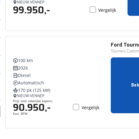
NIEUW-VENNEP
99.950,-
Vergelijk
Ford
Tourn
Zakelijk voertuig
Tourneo Custom
100 km
2026
Diesel
Automatisch
Bek
170 pk (125 kW)
NIEUW-VENNEP
Prijs voor zakelijke kopers:
90.950,-
Vergelijk
Excl. BTW