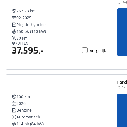
1.5 PHE
26.573 km
02-2025
Plug-in hybride
150 pk (110 kW)
80 km
PUTTEN
37.595,-
Vergelijk
For
L2 Rol
100 km
2026
Benzine
Automatisch
114 pk (84 kW)