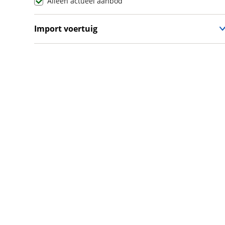
Alleen actueel aanbod
Maxus
(
99
)
Maybach
(
2
)
Import voertuig
Mazda
(
1850
)
Ja
(
13
)
McLaren
(
4
)
Nee
(
20
)
Mega
(
1
)
Mercedes-Benz
(
7568
)
MG
(
732
)
Microcar
(
21
)
Microlino
(
4
)
Mini
(
1963
)
Mitsubishi
(
1051
)
Mobilize
(
4
)
Morgan
(
0
)
Morris
(
0
)
Motion
(
8
)
Musso
(
1
)