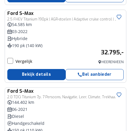
Ford
S-Max
2.5 FHEV Titanium 190pk | AGR-stoelen | Adaptive cruise control | Sony audio | Achteruitrijcamera | Stoelverwarming | SYNC 3 Navigatie | Complete historie
54.585 km
03-2022
Hybride
190 pk (140 kW)
32.795,-
Vergelijk
HEERENVEEN
Bekijk details
Bel aanbieder
Ford
S-Max
2.0 TDCi Titanium 7p. 7 Persoons, Navigatie, Leer, Climate, Trekhaak
144.402 km
06-2021
Diesel
Handgeschakeld
150 pk (110 kW)