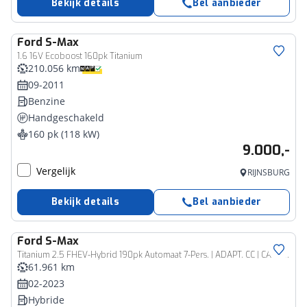
Bekijk details
Bel aanbieder
Ford
S-Max
1.6 16V Ecoboost 160pk Titanium
210.056 km
09-2011
Benzine
Handgeschakeld
160 pk (118 kW)
9.000,-
Vergelijk
RIJNSBURG
Bekijk details
Bel aanbieder
Ford
S-Max
Titanium 2.5 FHEV-Hybrid 190pk Automaat 7-Pers. | ADAPT. CC | CAMERA | 17''LM | TREKHAAK | DODE HOEK | NAVI
61.961 km
02-2023
Hybride