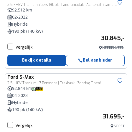
2.5 FHEV Titanium 7pers 190pk | Panoramadak | Achteruitrijcamera | Stoelverwarming | Ambient Lightning | SYNC 3 Navigatie
92.512 km
02-2022
Hybride
190 pk (140 kW)
30.845,-
Vergelijk
HEERENVEEN
Bekijk details
Bel aanbieder
Ford
S-Max
2.5i HEV Titanium | 7 Persoons | Trekhaak | Zondag Open!
92.844 km
04-2023
Hybride
190 pk (140 kW)
31.695,-
Vergelijk
SOEST