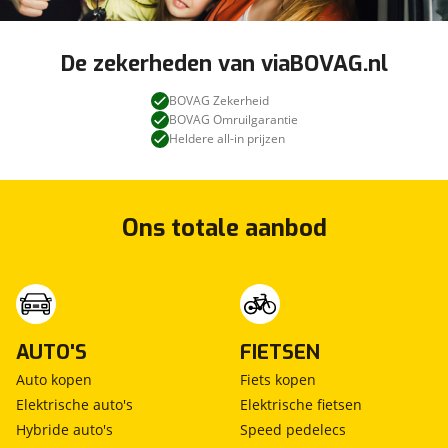
De zekerheden van viaBOVAG.nl
BOVAG Zekerheid
BOVAG Omruilgarantie
Heldere all-in prijzen
Ons totale aanbod
AUTO'S
FIETSEN
Auto kopen
Fiets kopen
Elektrische auto's
Elektrische fietsen
Hybride auto's
Speed pedelecs