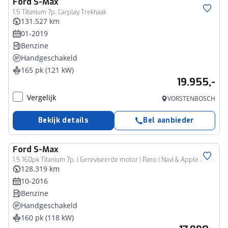
Ford
S-Max
1.5 Titanium 7p. Carplay Trekhaak
131.527 km
01-2019
Benzine
Handgeschakeld
165 pk (121 kW)
19.955,-
Vergelijk
VORSTENBOSCH
Bekijk details
Bel aanbieder
Ford
S-Max
1.5 160pk Titanium 7p. | Gereviseerde motor | Pano | Navi & Apple Carplay/Android Auto | Elektr. achterklep | Keyless | Voorruitverwarming | Parkeer pakket | Lane Assist | Verkeersbord Assist i.c.m. Speed Limiter
128.319 km
10-2016
Benzine
Handgeschakeld
160 pk (118 kW)