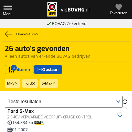
Favorieten
Menu
BOVAG Zekerheid
|
Home
>
Auto's
26 auto's gevonden
Alleen auto’s van erkende BOVAG bedrijven
3
Filteren
Opslaan
MPV
Ford
S-Max
Sorteer resultaten
Ford
S-Max
2.0-16V VERWARMDE VOORRUIT/ CRUISE CONTROL
154.334 km
01-2007