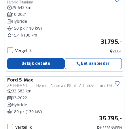
Hybrid Titanium
79.643 km
10-2021
Hybride
150 pk (110 kW)
15,4 l/100 km
31.795,-
Vergelijk
ZEIST
Bekijk details
Bel aanbieder
Ford
S-Max
2.5 FHEV ST-Line Hybride Automaat 190pk | Adaptieve Cruise | SONY Audio | Dode hoeksensoren | Full LED Koplampen | Elektrische Achterklep | WinterPack
33.583 km
03-2022
Hybride
189 pk (139 kW)
35.795,-
Vergelijk
HEERENVEEN