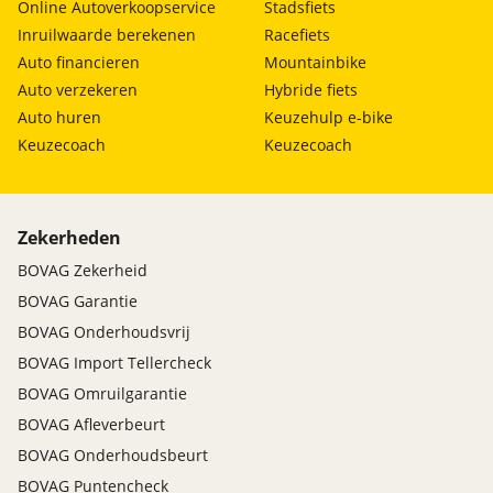
Online Autoverkoopservice
Stadsfiets
Inruilwaarde berekenen
Racefiets
Auto financieren
Mountainbike
Auto verzekeren
Hybride fiets
Auto huren
Keuzehulp e-bike
Keuzecoach
Keuzecoach
Zekerheden
BOVAG Zekerheid
BOVAG Garantie
BOVAG Onderhoudsvrij
BOVAG Import Tellercheck
BOVAG Omruilgarantie
BOVAG Afleverbeurt
BOVAG Onderhoudsbeurt
BOVAG Puntencheck