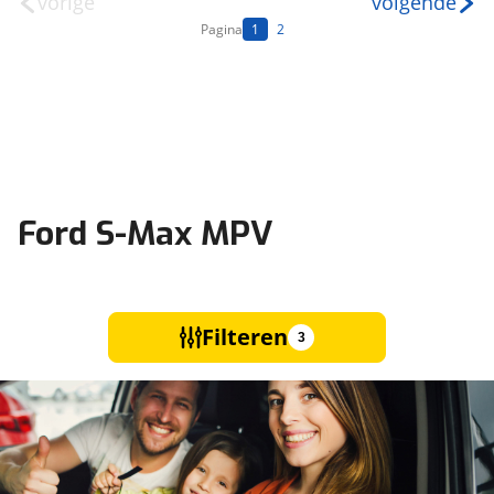
vorige
volgende
Pagina
1
2
Ford S-Max MPV
Filteren
3