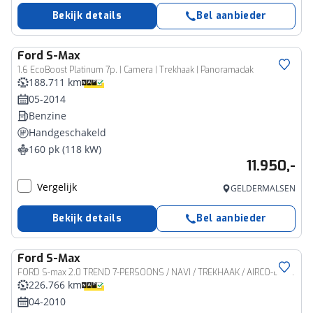
Bekijk details
Bel aanbieder
Ford
S-Max
1.6 EcoBoost Platinum 7p. | Camera | Trekhaak | Panoramadak
188.711 km
05-2014
Benzine
Handgeschakeld
160 pk (118 kW)
11.950,-
Vergelijk
GELDERMALSEN
Bekijk details
Bel aanbieder
Ford
S-Max
FORD S-max 2.0 TREND 7-PERSOONS / NAVI / TREKHAAK / AIRCO-ECC / CRUISE CTR. / PDC / ELEK. RAMEN
226.766 km
04-2010