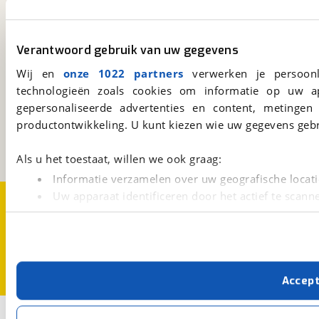
Altijd het meest recente aanbod bij de hand.
Download 'm nu.
Verantwoord gebruik van uw gegevens
Wij en
onze 1022 partners
verwerken je persoonl
viaBOVAG.nl
technologieën zoals cookies om informatie op uw a
gepersonaliseerde advertenties en content, metingen
Kosterijland
15
3981 AJ
Bunnik
productontwikkeling. U kunt kiezen wie uw gegevens gebr
Een initiatief van
BOVAG
Als u het toestaat, willen we ook graag:
Informatie verzamelen over uw geografische locati
Uw apparaat identificeren door het actief te scann
Over viaBOVAG.nl
Disclaimer- en Privacyverklaring
Cookievoorkeuren
Vacatures
Lees meer over hoe uw persoonlijke gegevens worden ve
U kunt uw toestemming op elk moment wijzigen of intrekk
Met cookies en vergelijkbare technieken zorgen we voor 
Accep
cookies zorgen ervoor dat de website goed werkt. Ook g
verbeteren. We tonen je graag relevante advertenties e
3
buiten onze website volgt – uiteraard op anonie
Opslaan