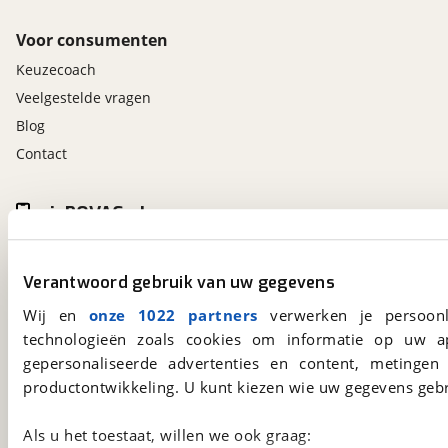
Voor consumenten
Keuzecoach
Veelgestelde vragen
Blog
Contact
viaBOVAG.nl app
Altijd het meest recente aanbod bij de hand.
Download 'm nu.
Verantwoord gebruik van uw gegevens
Wij en
onze 1022 partners
verwerken je persoonl
technologieën zoals cookies om informatie op uw a
viaBOVAG.nl
gepersonaliseerde advertenties en content, metingen
Kosterijland
15
productontwikkeling. U kunt kiezen wie uw gegevens gebr
3981 AJ
Bunnik
Een initiatief van
BOVAG
Als u het toestaat, willen we ook graag: