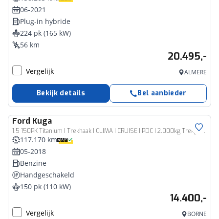
06-2021
Plug-in hybride
224 pk (165 kW)
56 km
20.495,-
Vergelijk
ALMERE
Bekijk details
Bel aanbieder
Ford
Kuga
1.5 150PK Titanium I Trekhaak I CLIMA I CRUISE I PDC I 2.000kg Trekgewicht !
117.170 km
05-2018
Benzine
Handgeschakeld
150 pk (110 kW)
14.400,-
Vergelijk
BORNE