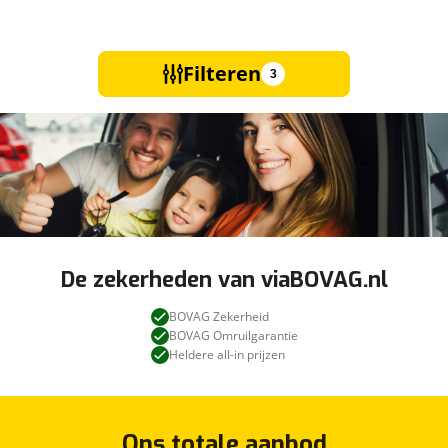
Filteren
3
De zekerheden van viaBOVAG.nl
BOVAG Zekerheid
BOVAG Omruilgarantie
Heldere all-in prijzen
Ons totale aanbod