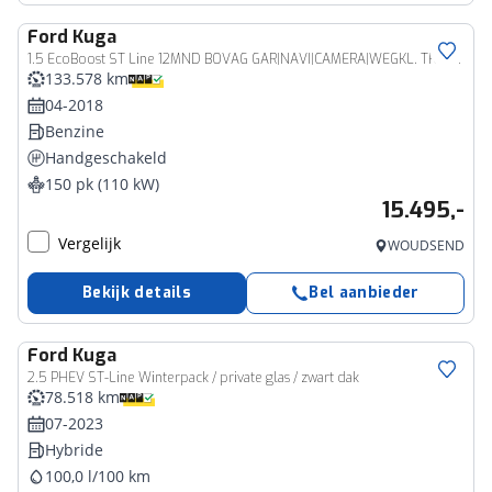
Ford
Kuga
1.5 EcoBoost ST Line 12MND BOVAG GAR|NAVI|CAMERA|WEGKL. TREKHAAK|STOEL+STUURVERW
133.578 km
04-2018
Benzine
Handgeschakeld
150 pk (110 kW)
15.495,-
Vergelijk
WOUDSEND
Bekijk details
Bel aanbieder
Ford
Kuga
2.5 PHEV ST-Line Winterpack / private glas / zwart dak
78.518 km
07-2023
Hybride
100,0 l/100 km