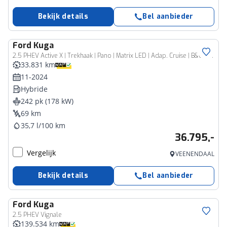
Bekijk details
Bel aanbieder
Ford
Kuga
2.5 PHEV Active X | Trekhaak | Pano | Matrix LED | Adap. Cruise | B&O Audio
33.831 km
11-2024
Hybride
242 pk (178 kW)
69 km
35,7 l/100 km
36.795,-
Vergelijk
VEENENDAAL
Bekijk details
Bel aanbieder
Ford
Kuga
2.5 PHEV Vignale
139.534 km