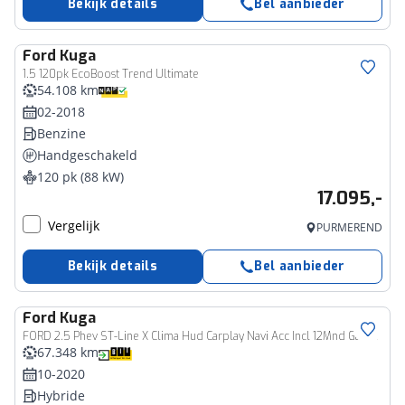
Bekijk details
Bel aanbieder
Ford
Kuga
1.5 120pk EcoBoost Trend Ultimate
54.108 km
02-2018
Benzine
Handgeschakeld
120 pk (88 kW)
17.095,-
Vergelijk
PURMEREND
Bekijk details
Bel aanbieder
Ford
Kuga
FORD 2.5 Phev ST-Line X Clima Hud Carplay Navi Acc Incl 12Mnd Garantie
67.348 km
10-2020
Hybride