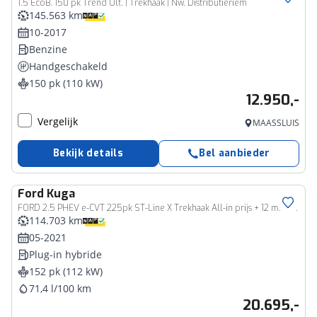
1.5 EcoB. 150 pk Trend Ult. | Trekhaak | Nw. Distributieriem
145.563 km
10-2017
Benzine
Handgeschakeld
150 pk (110 kW)
12.950,-
Vergelijk
MAASSLUIS
Bekijk details
Bel aanbieder
Ford
Kuga
FORD 2.5 PHEV e-CVT 225pk ST-Line X Trekhaak All-in prijs + 12 mnd garantie.
114.703 km
05-2021
Plug-in hybride
152 pk (112 kW)
71,4 l/100 km
20.695,-