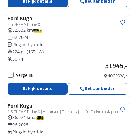
Bekijk details
Bel aanbieder
Ford
Kuga
2.5 PHEV ST-Line X
52.032 km
02-2024
Plug-in hybride
224 pk (165 kW)
56 km
31.945,-
Vergelijk
NOORDWIJK
Bekijk details
Bel aanbieder
Ford
Kuga
2.5 PHEV ST-Line X | Automaat | Pano dak | HUD | Elektr. uitklapbare trekhaak | Adapt. Cruise control | BLIS | Parkeersensoren voor en achter | 360 graden camera | Elektr. achterklep | B&O audio | Navigatie | Apple carplay & Android auto | Fabrieksgarantie |
36.974 km
06-2025
Plug-in hybride