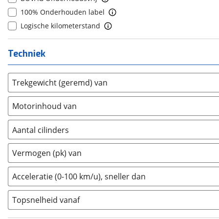
Genesis
(
0
)
100% Onderhouden label
GMC
(
0
)
Logische kilometerstand
Goupil
(
2
)
Honda
(
110
)
Techniek
Hongqi
(
4
)
Hyundai
(
899
)
Trekgewicht (geremd) van
Ineos
(
0
)
Infiniti
(
0
)
Motorinhoud van
Isuzu
(
1
)
Iveco
Aantal cilinders
(
23
)
JAC
(
1
)
2
(
0
)
Vermogen (pk) van
Jaecoo
(
47
)
3
(
7
)
Jaguar
(
8
)
4
(
225
)
Acceleratie (0-100 km/u), sneller dan
Jeep
(
137
)
5
(
0
)
KGM
(
3
)
Topsnelheid vanaf
6
(
0
)
Kia
(
1683
)
8
(
0
)