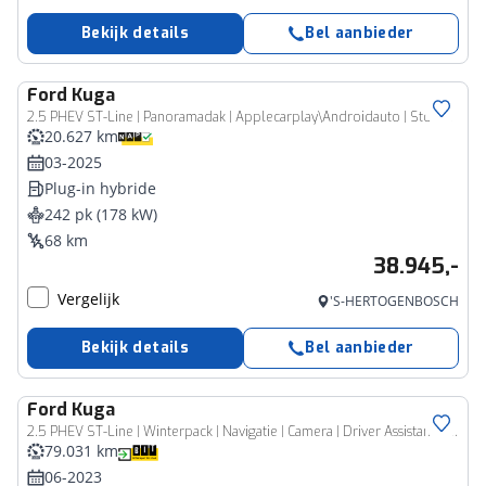
Bekijk details
Bel aanbieder
Ford
Kuga
2.5 PHEV ST-Line | Panoramadak | Applecarplay\Androidauto | Stoelverwarming achter en voor |
20.627 km
03-2025
Plug-in hybride
242 pk (178 kW)
68 km
38.945,-
Vergelijk
'S-HERTOGENBOSCH
Bekijk details
Bel aanbieder
Ford
Kuga
2.5 PHEV ST-Line | Winterpack | Navigatie | Camera | Driver Assistance Pack | B&O Audio |
79.031 km
06-2023