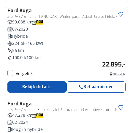
Ford
Kuga
2.5 PHEV ST-Line | PANO DAK | Winter-pack | Adapt. Cruise | Elek. Achterklep | Camera | Dodehoeksens. | Navi |
99.088 km
07-2020
Hybride
224 pk (165 kW)
56 km
100,0 l/100 km
22.895,-
Vergelijk
RIJSSEN
Bekijk details
Bel aanbieder
Ford
Kuga
2.5 PHEV ST-Line X | Trekhaak | Panoramadak | Adaptieve cruise | B&O Sound | Rijklaarprijs - incl.garantie
47.278 km
02-2024
Plug-in hybride