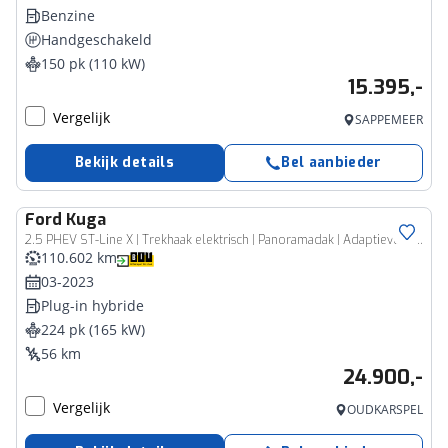
Benzine
Handgeschakeld
150 pk (110 kW)
15.395,-
Vergelijk
SAPPEMEER
Bekijk details
Bel aanbieder
Ford
Kuga
2.5 PHEV ST-Line X | Trekhaak elektrisch | Panoramadak | Adaptieve cruise | B&O Sound | Rijklaarprijs - incl.garantie
110.602 km
03-2023
Plug-in hybride
224 pk (165 kW)
56 km
24.900,-
Vergelijk
OUDKARSPEL