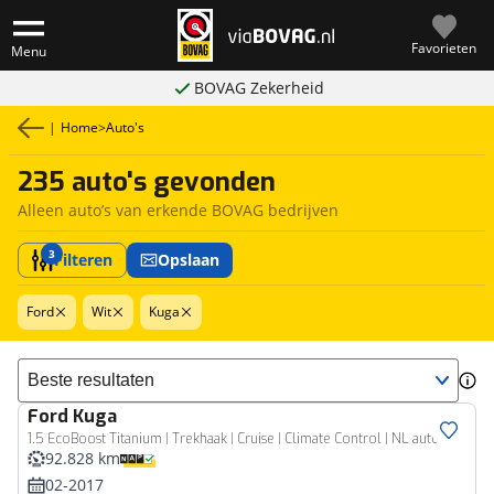
Favorieten
Menu
BOVAG Zekerheid
|
Home
>
Auto's
235 auto's gevonden
Alleen auto’s van erkende BOVAG bedrijven
3
Filteren
Opslaan
Ford
Wit
Kuga
Sorteer resultaten
Ford
Kuga
1.5 EcoBoost Titanium | Trekhaak | Cruise | Climate Control | NL auto | Pano |
92.828 km
02-2017