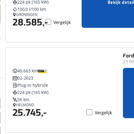
224 pk (165 kW)
Bekijk detai
erbeteren. We tonen je graag relevante advertenties en geb
100,0 l/100 km
ag op en buiten onze website volgt – uiteraard op anoni
GRONINGEN
28.585,-
laimer en privacyverklaring
. Als je weigert, plaatsen we a
Vergelijk
che cookies. Je voorkeuren kun je later altijd aan
For
2.5 P
40.663 km
02-2023
Plug-in hybride
224 pk (165 kW)
56 km
HELMOND
25.745,-
Vergelijk