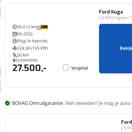
Ford
Kuga
2.5 PHEV Vignale | T
56.612 km
04-2022
Plug-in hybride
224 pk (165 kW)
Bekij
56 km
OUDKARSPEL
27.500,-
Vergelijk
BOVAG Omruilgarantie
Niet tevreden? Je mag je auto
For
2.5 PH