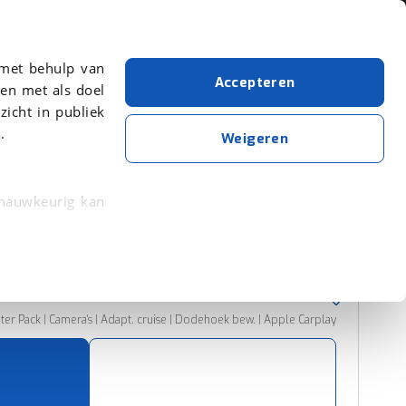
Over viaBOVAG.nl
 met behulp van
Accepteren
en met als doel
zicht in publiek
.
Ford
Rood
Kuga
Weigeren
Wis alle filters
Zoekopdracht opslaan
 nauwkeurig kan
 eigenschappen
Sorteer resultaten
rkeuren in het
trekken in de
er Pack | Camera's | Adapt. cruise | Dodehoek bew. | Apple Carplay
lijke ervaring.
ytische cookies