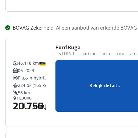
BOVAG Zekerheid
Alleen aanbod van erkende BOVAG 
Ford
Kuga
2.5 PHEV Titanium Cruise Control | parkeersensor
46.118 km
06-2023
Plug-in hybride
224 pk (165 kW)
Bekijk details
56 km
TILBURG
20.750,-
Vergelijk