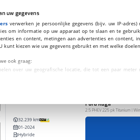
r
Kampeer
van uw gegevens
ers
verwerken je persoonlijke gegevens (bijv. uw IP-adres)
ies om informatie op uw apparaat op te slaan en te gebruik
enties en content, metingen aan advertenties en content, in
nden
U kunt kiezen wie uw gegevens gebruikt en met welke doelen
n we ook graag:
elen over uw geografische locatie, die tot een paar meter
entificeren door het actief te scannen op specifieke
 persoonlijke gegevens worden verwerkt en stel uw voo
Ford
Kuga
unt uw toestemming op elk moment wijzigen of in
2.5 PHEV 225 pk Titanium | Wint
32.239 km
01-2024
kbare technieken zorgen we voor een betere en meer persoon
Hybride
en ervoor dat de website goed werkt. Ook gebruiken we anal