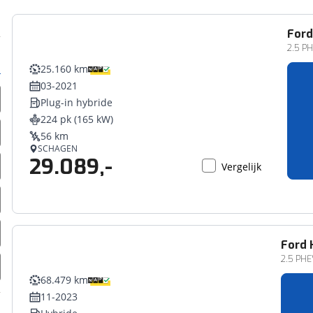
For
2.5 P
25.160 km
03-2021
Plug-in hybride
224 pk (165 kW)
56 km
SCHAGEN
29.089,-
Vergelijk
Ford
2.5 PHEV
68.479 km
11-2023