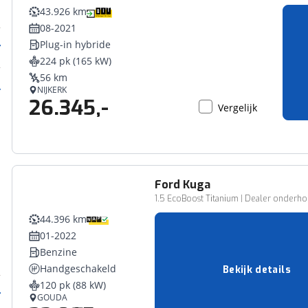
43.926 km
08-2021
Plug-in hybride
224 pk (165 kW)
56 km
NIJKERK
26.345,-
Vergelijk
Ford
Kuga
1.5 EcoBoost Titanium | Dealer onderhou
44.396 km
01-2022
Benzine
Handgeschakeld
Bekijk details
120 pk (88 kW)
GOUDA