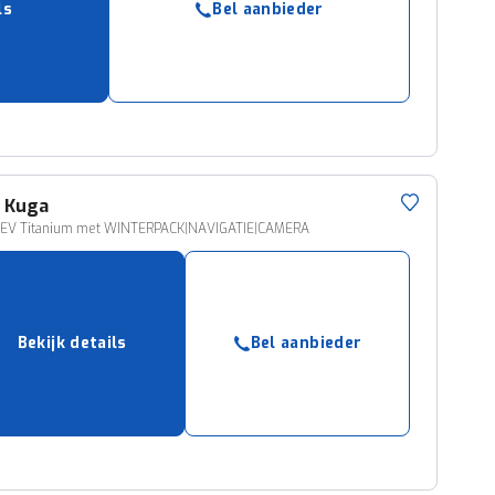
ls
Bel aanbieder
ruiken daarvoor
eme basis. Meer
lleen functionele
passen via de
d
Kuga
HEV Titanium met WINTERPACK|NAVIGATIE|CAMERA
Bekijk details
Bel aanbieder