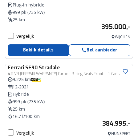
Plug-in hybride
999 pk (735 kW)
25 km
395.000,-
Vergelijk
WIJCHEN
Bekijk details
Bel aanbieder
Ferrari
SF90 Stradale
4.0 V8 |FERRARI WARRANTY| Carbon Racing Seats Front-Lift 'Canna Di Fucile' NL-AUTO!
9.225 km
12-2021
Hybride
999 pk (735 kW)
25 km
16,7 l/100 km
384.995,-
Vergelijk
NUNSPEET