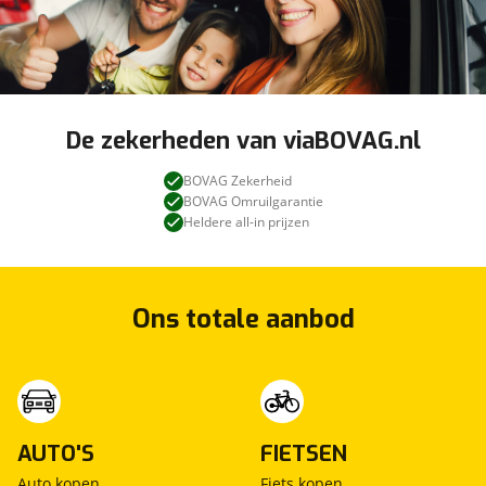
De zekerheden van viaBOVAG.nl
BOVAG Zekerheid
BOVAG Omruilgarantie
Heldere all-in prijzen
Ons totale aanbod
AUTO'S
FIETSEN
Auto kopen
Fiets kopen