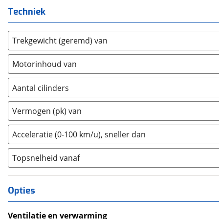
Dongfeng
(
90
)
Techniek
Donkervoort
(
0
)
DS
(
424
)
Trekgewicht (geremd) van
Estrima
(
2
)
Etalian
(
0
)
Motorinhoud van
Farizon
(
3
)
Ferrari
(
11
)
Aantal cilinders
Fiat
(
999
)
2
(
0
)
Vermogen (pk) van
Ford
(
4808
)
3
(
0
)
Ford USA
(
3
)
4
(
0
)
Acceleratie (0-100 km/u), sneller dan
Geely
(
125
)
5
(
0
)
Genesis
(
18
)
Topsnelheid vanaf
6
(
0
)
GMC
(
4
)
8
(
2
)
Goupil
(
2
)
10+
(
0
)
Opties
Honda
(
483
)
Hongqi
(
13
)
Ventilatie en verwarming