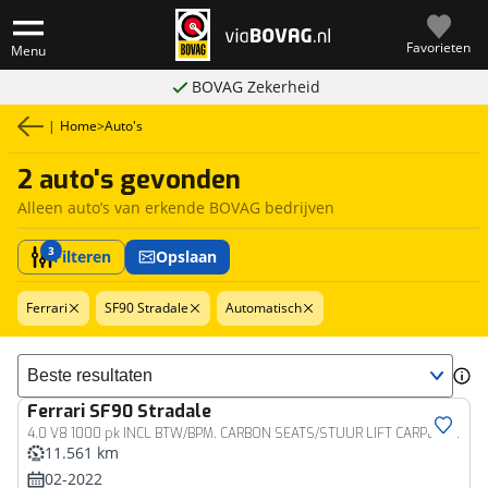
Favorieten
Menu
BOVAG Zekerheid
|
Home
>
Auto's
2 auto's gevonden
Alleen auto’s van erkende BOVAG bedrijven
3
Filteren
Opslaan
Ferrari
SF90 Stradale
Automatisch
Sorteer resultaten
Ferrari
SF90 Stradale
4.0 V8 1000 pk INCL BTW/BPM. CARBON SEATS/STUUR LIFT CARPLAY AFS CAMERA phev
11.561 km
02-2022