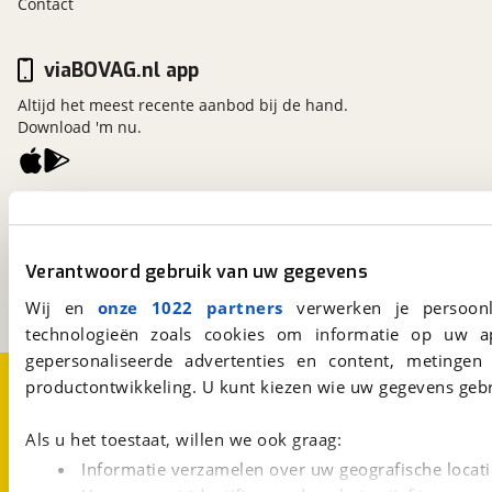
Contact
viaBOVAG.nl app
Altijd het meest recente aanbod bij de hand.
Download 'm nu.
viaBOVAG.nl
Kosterijland
15
3981 AJ
Bunnik
Verantwoord gebruik van uw gegevens
Een initiatief van
BOVAG
Wij en
onze 1022 partners
verwerken je persoonl
technologieën zoals cookies om informatie op uw a
gepersonaliseerde advertenties en content, metingen
Over viaBOVAG.nl
Disclaimer- en Privacyverklaring
productontwikkeling. U kunt kiezen wie uw gegevens gebr
Cookievoorkeuren
Vacatures
Als u het toestaat, willen we ook graag:
Informatie verzamelen over uw geografische locati