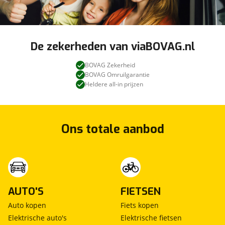
De zekerheden van viaBOVAG.nl
BOVAG Zekerheid
BOVAG Omruilgarantie
Heldere all-in prijzen
Ons totale aanbod
AUTO'S
FIETSEN
Auto kopen
Fiets kopen
Elektrische auto's
Elektrische fietsen