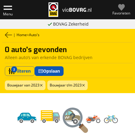
Favorieten
Menu
BOVAG Zekerheid
|
Home
>
Auto's
0 auto's gevonden
Alleen auto’s van erkende BOVAG bedrijven
2
Filteren
Opslaan
Bouwjaar van 2023
Bouwjaar t/m 2023