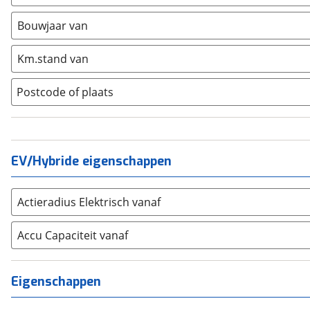
Ford
(
971
)
Hyundai
(
357
)
Bouwjaar van
Kia
(
713
)
Km.stand van
Mazda
(
271
)
Mercedes-Benz
(
578
)
Postcode of plaats
Mini
(
202
)
Nissan
(
259
)
Opel
(
620
)
Peugeot
(
722
)
EV/Hybride eigenschappen
Renault
(
528
)
Seat
(
258
)
Actieradius Elektrisch vanaf
SKODA
(
354
)
Accu Capaciteit vanaf
Suzuki
(
260
)
Toyota
(
896
)
Volkswagen
(
1024
)
Eigenschappen
Volvo
(
511
)
Alle merken