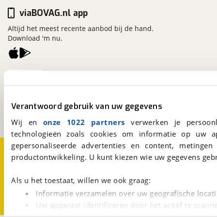
viaBOVAG.nl app
Altijd het meest recente aanbod bij de hand.
Download 'm nu.
viaBOVAG.nl
Kosterijland
15
3981 AJ
Bunnik
Verantwoord gebruik van uw gegevens
Een initiatief van
BOVAG
Wij en
onze 1022 partners
verwerken je persoonl
technologieën zoals cookies om informatie op uw a
gepersonaliseerde advertenties en content, metingen
Over viaBOVAG.nl
Disclaimer- en Privacyverklaring
productontwikkeling. U kunt kiezen wie uw gegevens gebr
Cookievoorkeuren
Vacatures
Als u het toestaat, willen we ook graag:
Informatie verzamelen over uw geografische locati
Uw apparaat identificeren door het actief te scann