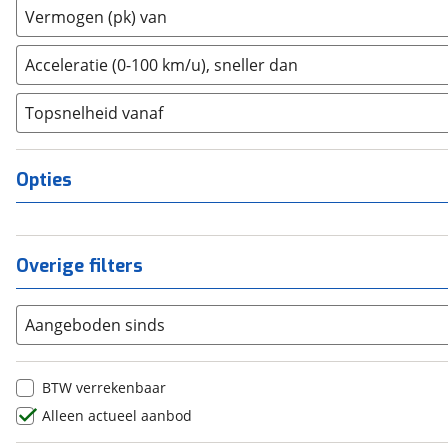
2
(
0
)
Vermogen (pk) van
Dongfeng
(
61
)
3
(
0
)
Donkervoort
(
0
)
4
(
0
)
Acceleratie (0-100 km/u), sneller dan
DS
(
39
)
5
(
0
)
Estrima
(
1
)
Topsnelheid vanaf
6
(
0
)
Etalian
(
0
)
8
(
0
)
Farizon
(
3
)
10+
(
0
)
Opties
Ferrari
(
0
)
Fiat
(
380
)
Ford
(
1452
)
Overige filters
Ford USA
(
0
)
Geely
(
116
)
Aangeboden sinds
Genesis
(
5
)
GMC
(
0
)
Goupil
(
0
)
BTW verrekenbaar
Honda
(
133
)
Alleen actueel aanbod
Hongqi
(
0
)