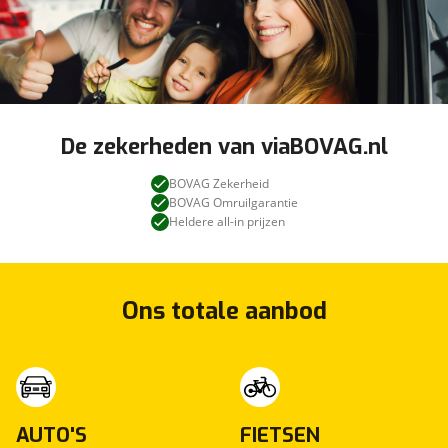
De zekerheden van viaBOVAG.nl
BOVAG Zekerheid
BOVAG Omruilgarantie
Heldere all-in prijzen
Ons totale aanbod
AUTO'S
FIETSEN