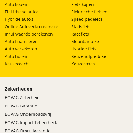
Auto kopen
Fiets kopen
Elektrische auto's
Elektrische fietsen
Hybride auto's
Speed pedelecs
Online Autoverkoopservice
Stadsfiets
Inruilwaarde berekenen
Racefiets
Auto financieren
Mountainbike
Auto verzekeren
Hybride fiets
Auto huren
Keuzehulp e-bike
Keuzecoach
Keuzecoach
Zekerheden
BOVAG Zekerheid
BOVAG Garantie
BOVAG Onderhoudsvrij
BOVAG Import Tellercheck
BOVAG Omruilgarantie