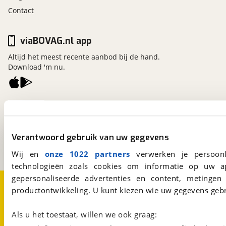
Contact
viaBOVAG.nl app
Altijd het meest recente aanbod bij de hand.
Download 'm nu.
viaBOVAG.nl
Kosterijland
15
3981 AJ
Bunnik
Verantwoord gebruik van uw gegevens
Een initiatief van
BOVAG
Wij en
onze 1022 partners
verwerken je persoonl
technologieën zoals cookies om informatie op uw a
gepersonaliseerde advertenties en content, metingen
Over viaBOVAG.nl
Disclaimer- en Privacyverklaring
productontwikkeling. U kunt kiezen wie uw gegevens gebr
Cookievoorkeuren
Vacatures
Als u het toestaat, willen we ook graag: