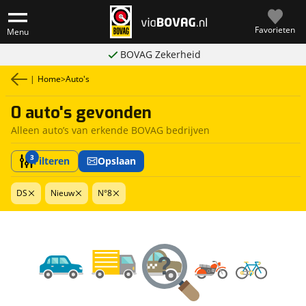
Favorieten
Menu
BOVAG Zekerheid
|
Home
>
Auto's
0 auto's gevonden
Alleen auto’s van erkende BOVAG bedrijven
3
Filteren
Opslaan
DS
Nieuw
N°8