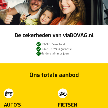
De zekerheden van viaBOVAG.nl
BOVAG Zekerheid
BOVAG Omruilgarantie
Heldere all-in prijzen
Ons totale aanbod
AUTO'S
FIETSEN