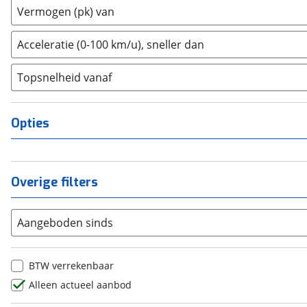
2
(
0
)
Vermogen (pk) van
Dongfeng
(
0
)
3
(
0
)
Donkervoort
(
1
)
4
(
0
)
Acceleratie (0-100 km/u), sneller dan
DS
(
62
)
5
(
0
)
Estrima
(
0
)
Topsnelheid vanaf
6
(
0
)
Etalian
(
0
)
8
(
0
)
Farizon
(
0
)
10+
(
0
)
Opties
Ferrari
(
3
)
Fiat
(
1466
)
Ford
(
3737
)
Overige filters
Ford USA
(
0
)
Geely
(
0
)
Aangeboden sinds
Genesis
(
0
)
GMC
(
0
)
Goupil
(
0
)
BTW verrekenbaar
Honda
(
89
)
Alleen actueel aanbod
Hongqi
(
0
)