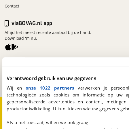
Contact
viaBOVAG.nl app
Altijd het meest recente aanbod bij de hand.
Download 'm nu.
viaBOVAG.nl
Kosterijland
15
3981 AJ
Bunnik
Verantwoord gebruik van uw gegevens
Een initiatief van
BOVAG
Wij en
onze 1022 partners
verwerken je persoonl
technologieën zoals cookies om informatie op uw a
gepersonaliseerde advertenties en content, metingen
Over viaBOVAG.nl
Disclaimer- en Privacyverklaring
productontwikkeling. U kunt kiezen wie uw gegevens gebr
Cookievoorkeuren
Vacatures
Als u het toestaat, willen we ook graag: