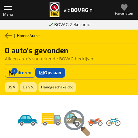
Favorieten
Menu
BOVAG Zekerheid
|
Home
>
Auto's
0 auto's gevonden
Alleen auto’s van erkende BOVAG bedrijven
3
Filteren
Opslaan
DS
Ds 9
Handgeschakeld