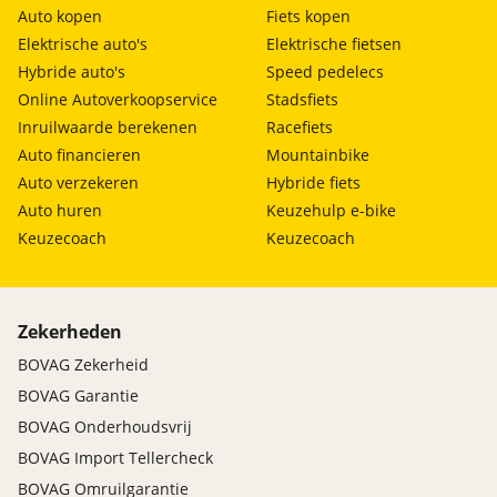
Auto kopen
Fiets kopen
Elektrische auto's
Elektrische fietsen
Hybride auto's
Speed pedelecs
Online Autoverkoopservice
Stadsfiets
Inruilwaarde berekenen
Racefiets
Auto financieren
Mountainbike
Auto verzekeren
Hybride fiets
Auto huren
Keuzehulp e-bike
Keuzecoach
Keuzecoach
Zekerheden
BOVAG Zekerheid
BOVAG Garantie
BOVAG Onderhoudsvrij
BOVAG Import Tellercheck
BOVAG Omruilgarantie