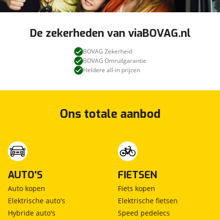
De zekerheden van viaBOVAG.nl
BOVAG Zekerheid
BOVAG Omruilgarantie
Heldere all-in prijzen
Ons totale aanbod
AUTO'S
FIETSEN
Auto kopen
Fiets kopen
Elektrische auto's
Elektrische fietsen
Hybride auto's
Speed pedelecs