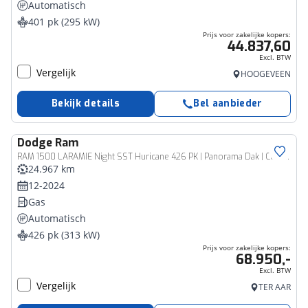
Automatisch
401 pk (295 kW)
Prijs voor zakelijke kopers:
44.837,60
Excl. BTW
Vergelijk
HOOGEVEEN
Bekijk details
Bel aanbieder
Dodge
Ram
Bedrijfswagen
RAM 1500 LARAMIE Night SST Huricane 426 PK | Panorama Dak | Co pilot screen | Memory Stoelen | HK Audio | Trekhaak
24.967 km
12-2024
Gas
Automatisch
426 pk (313 kW)
Prijs voor zakelijke kopers:
68.950,-
Excl. BTW
Vergelijk
TER AAR