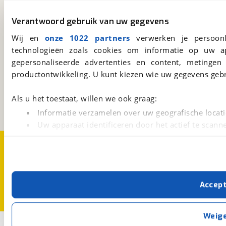
viaBOVAG.nl app
Altijd het meest recente aanbod bij de hand.
Verantwoord gebruik van uw gegevens
Download 'm nu.
Wij en
onze 1022 partners
verwerken je persoonl
technologieën zoals cookies om informatie op uw a
gepersonaliseerde advertenties en content, metingen
viaBOVAG.nl
productontwikkeling. U kunt kiezen wie uw gegevens gebr
Kosterijland
15
3981 AJ
Bunnik
Als u het toestaat, willen we ook graag:
Een initiatief van
BOVAG
Informatie verzamelen over uw geografische locati
Uw apparaat identificeren door het actief te scann
Lees meer over hoe uw persoonlijke gegevens worden ve
Over viaBOVAG.nl
Disclaimer- en Privacyverklaring
U kunt uw toestemming op elk moment wijzigen of intrekk
Cookievoorkeuren
Vacatures
Met cookies en vergelijkbare technieken zorgen we voor 
Accep
cookies zorgen ervoor dat de website goed werkt. Ook g
verbeteren. We tonen je graag relevante advertenties e
buiten onze website volgt – uiteraard op anonie
Weig
privacyverklaring
. Als je weigert, plaatsen we alleen f
1