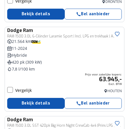
Vergelijk
DRONTEN
Bekijk details
Bel aanbieder
Dodge
Ram
Bedrijfswagen
RAM 1500 3.0L 6-Cilinder Laramie Sport | Incl. LPG en trekhaak | Adaptieve Cruise | Panoramadak
21.564 km
11-2024
Hybride
420 pk (309 kW)
7,8 l/100 km
Prijs voor zakelijke kopers:
63.945,-
Excl. BTW
Vergelijk
HOUTEN
Bekijk details
Bel aanbieder
Dodge
Ram
Bedrijfswagen
RAM 1500 3.0L SST 420pk Big Horn Night CrewCab 4x4 |Prins LPG |Panoramadak |Adaptive Cruise |12" Scherm |Drive Modes