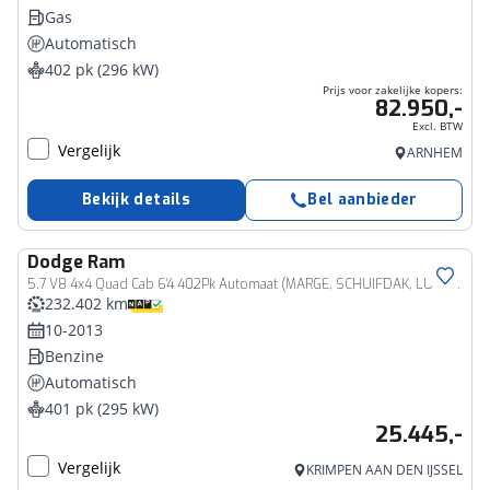
Gas
Automatisch
402 pk (296 kW)
Prijs voor zakelijke kopers:
82.950,-
Excl. BTW
Vergelijk
ARNHEM
Bekijk details
Bel aanbieder
Dodge
Ram
Bedrijfswagen
5.7 V8 4x4 Quad Cab 6'4 402Pk Automaat (MARGE, SCHUIFDAK, LUCHTVERING, STOELKOELING/VERWARMING, NAVIGATIE, CAMERA, LEDER, MEMORY SEATS, TREEPLANKEN, TREKHAAK, KEYLESS, GETINT GLAS, NIEUWE APK, NIEUWSTAAT)
232.402 km
10-2013
Benzine
Automatisch
401 pk (295 kW)
25.445,-
Vergelijk
KRIMPEN AAN DEN IJSSEL