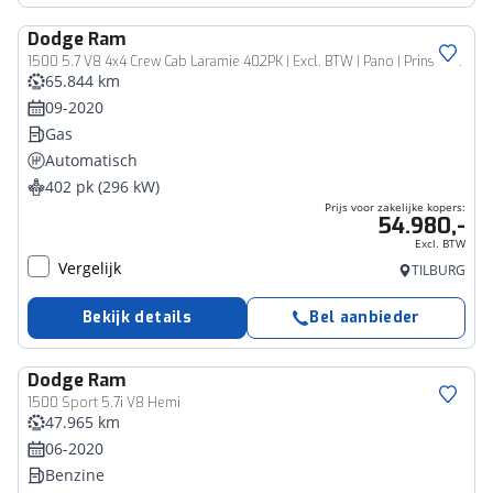
Dodge
Ram
Bedrijfswagen
1500 5.7 V8 4x4 Crew Cab Laramie 402PK | Excl. BTW | Pano | Prins LPG G3
65.844 km
09-2020
Gas
Automatisch
402 pk (296 kW)
Prijs voor zakelijke kopers:
54.980,-
Excl. BTW
Vergelijk
TILBURG
Bekijk details
Bel aanbieder
Dodge
Ram
Bedrijfswagen
1500 Sport 5.7i V8 Hemi
47.965 km
06-2020
Benzine