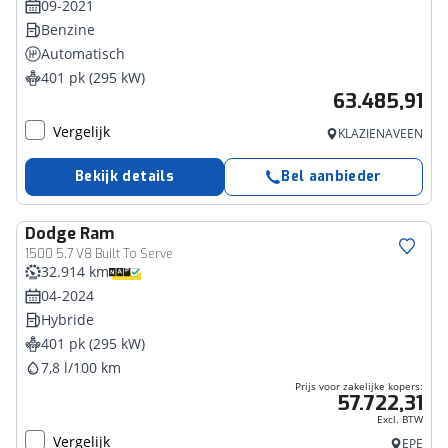
09-2021
Benzine
Automatisch
401 pk (295 kW)
63.485,91
Vergelijk
KLAZIENAVEEN
Bekijk details
Bel aanbieder
Dodge
Ram
Bedrijfswagen
1500 5.7 V8 Built To Serve
32.914 km
04-2024
Hybride
401 pk (295 kW)
7,8 l/100 km
Prijs voor zakelijke kopers:
57.722,31
Excl. BTW
Vergelijk
EPE