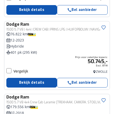
Bekijk details
Bel aanbieder
Dodge
Ram
Bedrijfswagen
1500 5.7 V8 | 4x4 | CREW CAB | PRINS LPG | HUIFOPBOUW | NAVIGATIE | LED | 3500 KG TREKHAAK | ALPINE AUDIO SYSTEEM | LUXE LEDEREN BEKLEDING | 20" WIELEN | ACHTERUITRIJCAMERA | PARKEERSENSOREN
76.822 km
12-2023
Hybride
401 pk (295 kW)
Prijs voor zakelijke kopers:
50.745,-
Excl. BTW
Vergelijk
ZWOLLE
Bekijk details
Bel aanbieder
Dodge
Ram
Bedrijfswagen
1500 5.7 V8 4x4 Crew Cab Laramie [TREKHAAK, CAMERA, STOELVERWARMING/VENTILATIE, ELEKTRISCH VERSTELBARE STOELEN, BLUETOOTH, STUURVERWARMING, CRUISE, LPG, NIEUWSTAAT]
179.556 km
07-2018