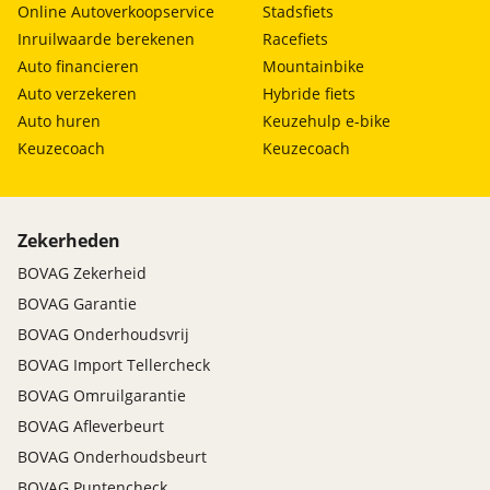
Online Autoverkoopservice
Stadsfiets
Inruilwaarde berekenen
Racefiets
Auto financieren
Mountainbike
Auto verzekeren
Hybride fiets
Auto huren
Keuzehulp e-bike
Keuzecoach
Keuzecoach
Zekerheden
BOVAG Zekerheid
BOVAG Garantie
BOVAG Onderhoudsvrij
BOVAG Import Tellercheck
BOVAG Omruilgarantie
BOVAG Afleverbeurt
BOVAG Onderhoudsbeurt
BOVAG Puntencheck