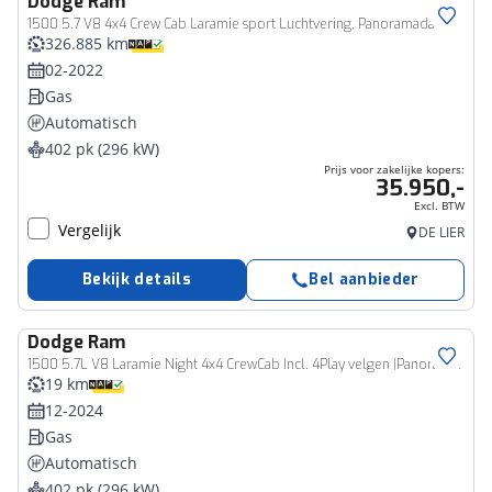
Dodge
Ram
Bedrijfswagen
1500 5.7 V8 4x4 Crew Cab Laramie sport Luchtvering, Panoramadak. Tachograaf, Trekhaak, Navi, harman kardon In nieuw staat, nwe banden, top conditie
326.885 km
02-2022
Gas
Automatisch
402 pk (296 kW)
Prijs voor zakelijke kopers:
35.950,-
Excl. BTW
Vergelijk
DE LIER
Bekijk details
Bel aanbieder
Dodge
Ram
Bedrijfswagen
1500 5.7L V8 Laramie Night 4x4 CrewCab Incl. 4Play velgen |Panoramadak |Adaptive Cruise |Automatische Sidesteps
19 km
12-2024
Gas
Automatisch
402 pk (296 kW)