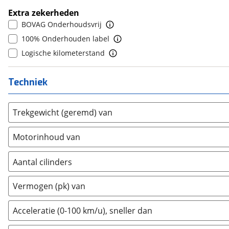
10+
(
0
)
Extra zekerheden
Estrima
(
2
)
BOVAG Onderhoudsvrij
Etalian
(
0
)
100% Onderhouden label
Farizon
(
3
)
Logische kilometerstand
Ferrari
(
15
)
Fiat
(
2474
)
Techniek
Ford
(
8574
)
Ford USA
(
3
)
Trekgewicht (geremd) van
Geely
(
125
)
Genesis
(
18
)
Motorinhoud van
GMC
(
4
)
Goupil
(
2
)
Aantal cilinders
Honda
(
573
)
2
(
0
)
Hongqi
(
13
)
Vermogen (pk) van
3
(
0
)
Hummer
(
1
)
4
(
1
)
Acceleratie (0-100 km/u), sneller dan
Hyundai
(
3692
)
5
(
0
)
Ineos
(
4
)