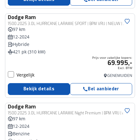
Dodge
Ram
Bedrijfswagen
1500 2025 3.0L HURRICANE LARAMIE SPORT | BPM VRIJ | NIEUW | LPG in of onderbouw | Deksel
97 km
12-2024
Hybride
421 pk (310 kW)
Prijs voor zakelijke kopers:
69.995,-
Excl. BTW
Vergelijk
GENEMUIDEN
Bekijk details
Bel aanbieder
Dodge
Ram
Bedrijfswagen
1500 2025 3.0L HURRICANE LARAMIE Night Premium | BPM VRIJ | NIEUW | Panoramadak | Luchtvering
97 km
12-2024
Benzine