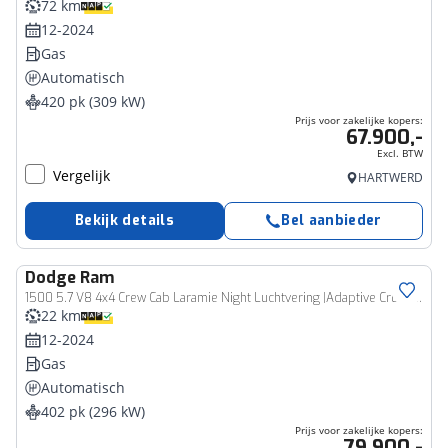
72 km
12-2024
Gas
Automatisch
420 pk (309 kW)
Prijs voor zakelijke kopers:
67.900,-
Excl. BTW
Vergelijk
HARTWERD
Bekijk details
Bel aanbieder
Dodge
Ram
Bedrijfswagen
1500 5.7 V8 4x4 Crew Cab Laramie Night Luchtvering |Adaptive Cruise Control |RAMBox® |Multifunctionele Tailgate
22 km
12-2024
Gas
Automatisch
402 pk (296 kW)
Prijs voor zakelijke kopers:
79.900,-