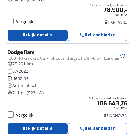
Prijs voor zakelijke kopers:
78.900,-
Excl. BTW
Vergelijk
HARTWERD
Bekijk details
Bel aanbieder
Dodge
Ram
Bedrijfswagen
1500 TRX crew cab 6.2 711pk Supercharged HEMI V8 SRT |panoramadak|Harman&Kardon|memory|Apple Carplay|Head up|360 camera|blind spot|adaptive cruise control|stoelverarming & verkoeling|
75.291 km
07-2022
Benzine
Automatisch
711 pk (523 kW)
Prijs voor zakelijke kopers:
106.643,76
Excl. BTW
Vergelijk
EINDHOVEN
Bekijk details
Bel aanbieder