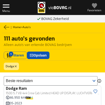
Favorieten
Menu
BOVAG Zekerheid
|
Home
>
Auto's
111 auto's gevonden
Alleen auto’s van erkende BOVAG bedrijven
1
Filteren
Opslaan
Dodge
Sorteer resultaten
Dodge
Ram
Bedrijfswagen
1500 5.7 V8 4x4 Crew Cab Limited HEAD UP DISPLAY, LUCHTVERING, CAMERA FULL OPTIONS 46DKM EX.BTW
46.950 km
05-2023