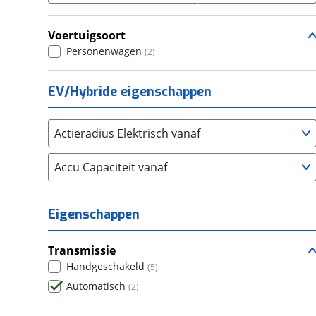
Seat
(
1025
)
Voertuigsoort
SKODA
(
2375
)
Personenwagen
(
2
)
Suzuki
(
1031
)
Toyota
(
7087
)
EV/Hybride eigenschappen
Volkswagen
(
7865
)
Volvo
(
5606
)
Actieradius Elektrisch vanaf
Alle merken
Abarth
(
30
)
Accu Capaciteit vanaf
Aiways
(
17
)
Aixam
(
76
)
Alfa Romeo
(
394
)
Eigenschappen
Alpina
(
17
)
Alpine
(
83
)
Transmissie
Aston Martin
Handgeschakeld
(
14
)
(
5
)
Audi
Automatisch
(
4896
)
(
2
)
Austin
(
0
)