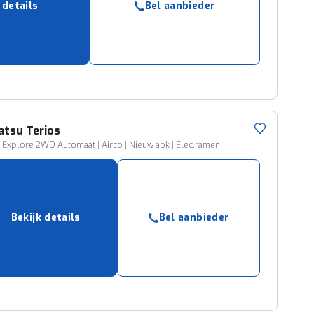
 details
Bel aanbieder
ruiken daarvoor
eme basis. Meer
lleen functionele
passen via de
atsu
Terios
v Explore 2WD Automaat | Airco | Nieuw apk | Elec.ramen
Bekijk details
Bel aanbieder