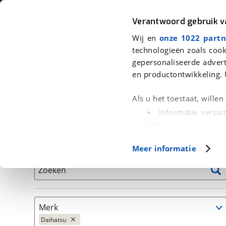
Auto
Fiets
Moto
Verantwoord gebruik 
Wij en
onze 1022 partn
<
Terug
|
Home
>
Auto's
technologieën zoals cook
gepersonaliseerde advert
We hebben 2 auto's voor je gevond
en productontwikkeling. 
Alleen auto’s van erkende BOVAG bedrijven
Als u het toestaat, wille
Informatie verzam
zijn
Uw apparaat id
Basisgegevens
Meer informatie
(fingerprinting)
Lees meer over hoe uw
Zoeken
detailgedeelte
in. U k
Cookieverklaring.
Merk
Met cookies en vergelij
Daihatsu
Functionele cookies zorg