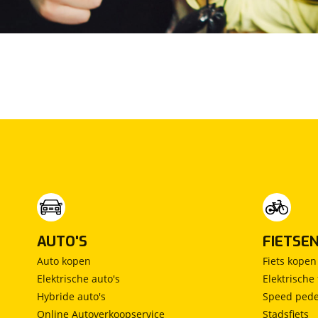
Maxus
(
97
)
Maybach
(
2
)
Mazda
(
1855
)
McLaren
(
4
)
Mega
(
1
)
Mercedes-Benz
(
7576
)
MG
(
732
)
Microcar
(
21
)
Microlino
(
4
)
Mini
(
1962
)
Mitsubishi
(
1048
)
Mobilize
(
4
)
AUTO'S
FIETSE
Morgan
(
0
)
Auto kopen
Fiets kopen
Morris
(
0
)
Elektrische auto's
Elektrische 
Motion
(
8
)
Hybride auto's
Speed pede
Musso
(
1
)
Online Autoverkoopservice
Stadsfiets