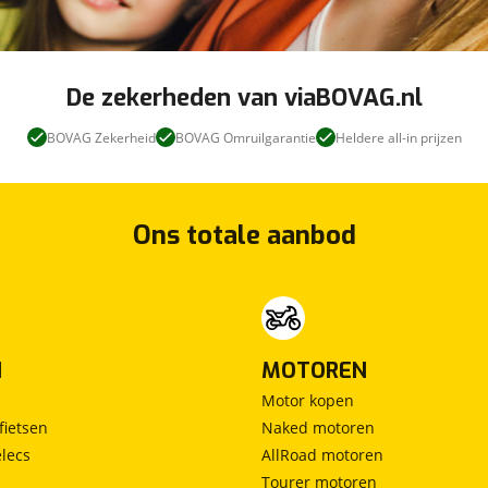
De zekerheden van viaBOVAG.nl
BOVAG Zekerheid
BOVAG Omruilgarantie
Heldere all-in prijzen
Ons totale aanbod
N
MOTOREN
Motor kopen
fietsen
Naked motoren
lecs
AllRoad motoren
Tourer motoren