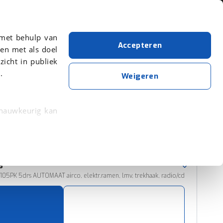
Over viaBOVAG.nl
 met behulp van
Accepteren
en met als doel
zicht in publiek
.
Daihatsu
Terios
Automatisch
Weigeren
Wis alle filters
Zoekopdracht opslaan
 nauwkeurig kan
 eigenschappen
Sorteer resultaten
rkeuren in het
s
trekken in de
4 105PK 5drs AUTOMAAT airco, elektr.ramen, lmv, trekhaak, radio/cd
lijke ervaring.
ytische cookies