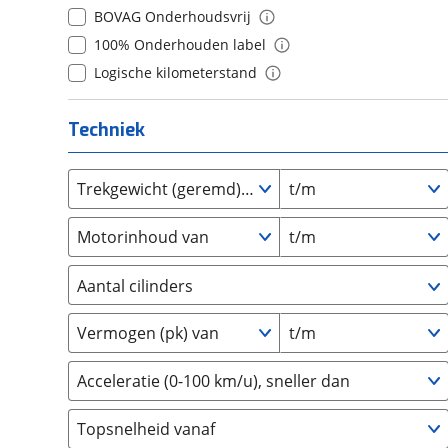
Daihatsu
(
6
)
BOVAG Onderhoudsvrij
8
(
0
)
Daimler
(
2
)
100% Onderhouden label
9
(
0
)
DFSK
(
19
)
Logische kilometerstand
10+
(
0
)
Dodge
(
107
)
Dongfeng
(
92
)
Techniek
Donkervoort
(
0
)
DS
(
430
)
Trekgewicht (geremd) van
t/m
Estrima
(
2
)
Motorinhoud van
t/m
Etalian
(
0
)
Farizon
(
3
)
Aantal cilinders
Ferrari
(
11
)
2
(
0
)
Fiat
(
993
)
Vermogen (pk) van
t/m
3
(
0
)
Ford
(
4808
)
4
(
2
)
Ford USA
(
3
)
Acceleratie (0-100 km/u), sneller dan
5
(
0
)
Geely
(
122
)
Topsnelheid vanaf
6
(
0
)
Genesis
(
17
)