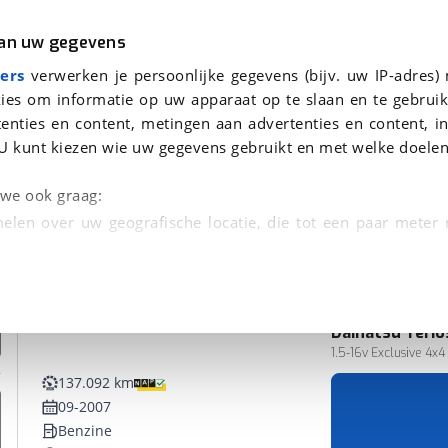
r
Kampeer
van uw gegevens
ers
verwerken je persoonlijke gegevens (bijv. uw IP-adres)
ies om informatie op uw apparaat op te slaan en te gebruik
enties en content, metingen aan advertenties en content, in
en
U kunt kiezen wie uw gegevens gebruikt en met welke doelen
n we ook graag:
elen over uw geografische locatie, die tot een paar meter
entificeren door het actief te scannen op specifieke
 persoonlijke gegevens worden verwerkt en stel uw voo
Daihatsu
Terio
unt uw toestemming op elk moment wijzigen of in
1.5-16v Exclusive 4x
137.092 km
09-2007
kbare technieken zorgen we voor een betere en meer persoon
Benzine
en ervoor dat de website goed werkt. Ook gebruiken we anal