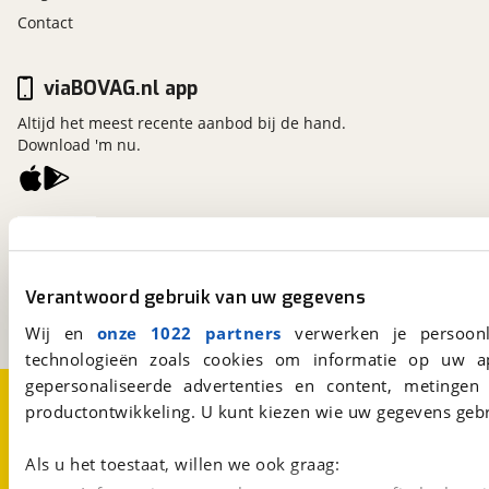
Contact
viaBOVAG.nl app
Altijd het meest recente aanbod bij de hand.
Download 'm nu.
viaBOVAG.nl
Kosterijland
15
3981 AJ
Bunnik
Verantwoord gebruik van uw gegevens
Een initiatief van
BOVAG
Wij en
onze 1022 partners
verwerken je persoonl
technologieën zoals cookies om informatie op uw a
gepersonaliseerde advertenties en content, metingen
Over viaBOVAG.nl
Disclaimer- en Privacyverklaring
productontwikkeling. U kunt kiezen wie uw gegevens gebr
Cookievoorkeuren
Vacatures
Als u het toestaat, willen we ook graag: