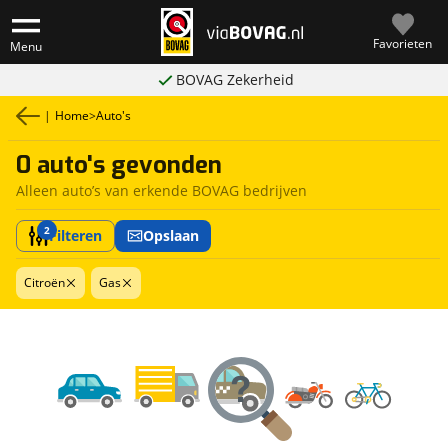
Favorieten
Menu
BOVAG Zekerheid
|
Home
>
Auto's
0 auto's gevonden
Alleen auto’s van erkende BOVAG bedrijven
2
Filteren
Opslaan
Citroën
Gas