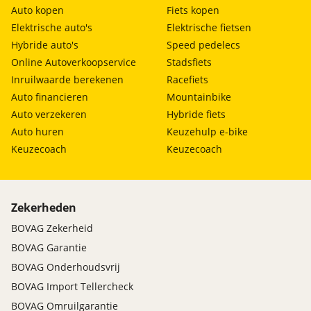
Auto kopen
Fiets kopen
Elektrische auto's
Elektrische fietsen
Hybride auto's
Speed pedelecs
Online Autoverkoopservice
Stadsfiets
Inruilwaarde berekenen
Racefiets
Auto financieren
Mountainbike
Auto verzekeren
Hybride fiets
Auto huren
Keuzehulp e-bike
Keuzecoach
Keuzecoach
Zekerheden
BOVAG Zekerheid
BOVAG Garantie
BOVAG Onderhoudsvrij
BOVAG Import Tellercheck
BOVAG Omruilgarantie