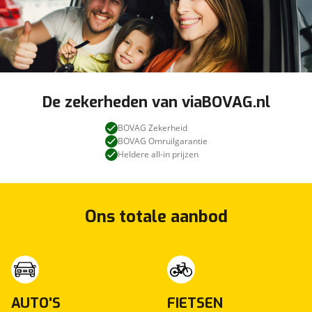
De zekerheden van viaBOVAG.nl
BOVAG Zekerheid
BOVAG Omruilgarantie
Heldere all-in prijzen
Ons totale aanbod
AUTO'S
FIETSEN