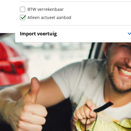
Lancia
(
8
)
BTW verrekenbaar
Land Rover
(
450
)
Alleen actueel aanbod
Leaf
(
0
)
Leapmotor
(
126
)
Import voertuig
Levc
(
0
)
Nee
(
1
)
Lexus
(
244
)
Ligier
(
29
)
Lincoln
(
0
)
LINKTOUR
(
4
)
Lotus
(
2
)
Lynk & Co
(
44
)
Lynk & Co DTM Shadow Edition
(
0
)
LYNKenCO
(
0
)
MAN
(
2
)
Maserati
(
14
)
Max Mobiel
(
0
)