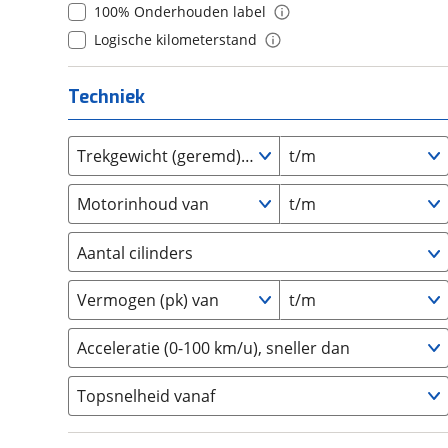
100% Onderhouden label
Daihatsu
(
7
)
9
(
0
)
Logische kilometerstand
Daimler
(
0
)
10+
(
0
)
DFSK
(
2
)
Techniek
Dodge
(
11
)
Dongfeng
(
2
)
Donkervoort
Trekgewicht (geremd) van
t/m
(
0
)
DS
(
279
)
Motorinhoud van
t/m
Estrima
(
0
)
Etalian
(
0
)
Aantal cilinders
Farizon
(
0
)
2
(
1
)
Ferrari
(
4
)
Vermogen (pk) van
t/m
3
(
0
)
Fiat
(
416
)
4
(
0
)
Acceleratie (0-100 km/u), sneller dan
Ford
(
2641
)
5
(
0
)
Ford USA
(
0
)
Topsnelheid vanaf
6
(
0
)
Geely
(
42
)
8
(
0
)
Genesis
(
5
)