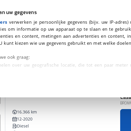
r
Kampeer
van uw gegevens
ers
verwerken je persoonlijke gegevens (bijv. uw IP-adres)
ies om informatie op uw apparaat op te slaan en te gebruik
enties en content, metingen aan advertenties en content, in
U kunt kiezen wie uw gegevens gebruikt en met welke doelen
n we ook graag:
elen over uw geografische locatie, die tot een paar meter
entificeren door het actief te scannen op specifieke
 persoonlijke gegevens worden verwerkt en stel uw voo
Casa
unt uw toestemming op elk moment wijzigen of in
BROMM
16.366 km
12-2020
kbare technieken zorgen we voor een betere en meer persoon
Diesel
en ervoor dat de website goed werkt. Ook gebruiken we anal