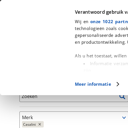
Auto
Fiets
Moto
Verantwoord gebruik 
Wij en
onze 1022 partn
<
Terug
|
Home
>
Auto's
technologieën zoals cook
gepersonaliseerde advert
We hebben 1 auto voor je gevonden
en productontwikkeling. 
Alleen auto’s van erkende BOVAG bedrijven
Als u het toestaat, wille
Informatie verzam
zijn
Uw apparaat id
Basisgegevens
Meer informatie
(fingerprinting)
Lees meer over hoe uw
Zoeken
detailgedeelte
in. U k
Cookieverklaring.
Merk
Met cookies en vergelij
Casalini
Functionele cookies zorg