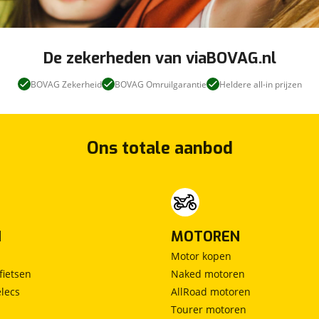
De zekerheden van viaBOVAG.nl
BOVAG Zekerheid
BOVAG Omruilgarantie
Heldere all-in prijzen
Ons totale aanbod
N
MOTOREN
Motor kopen
fietsen
Naked motoren
lecs
AllRoad motoren
Tourer motoren