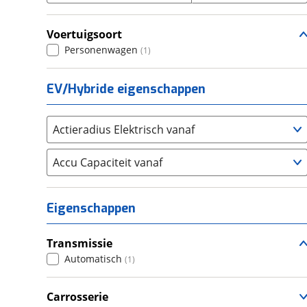
Seat
(
771
)
Voertuigsoort
SKODA
(
1332
)
Personenwagen
(
1
)
Suzuki
(
819
)
Toyota
(
2774
)
EV/Hybride eigenschappen
Volkswagen
(
3700
)
Volvo
(
1703
)
Actieradius Elektrisch vanaf
Alle merken
Abarth
(
7
)
Accu Capaciteit vanaf
Aiways
(
2
)
Aixam
(
13
)
Alfa Romeo
(
144
)
Eigenschappen
Alpina
(
4
)
Alpine
(
22
)
Transmissie
Aston Martin
Automatisch
(
2
)
(
1
)
Audi
(
1969
)
Carrosserie
Austin
(
0
)