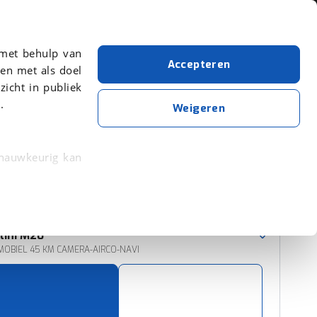
Over viaBOVAG.nl
 met behulp van
Accepteren
en met als doel
zicht in publiek
.
Casalini
Grijs
M20
Weigeren
Wis alle filters
Zoekopdracht opslaan
 nauwkeurig kan
 eigenschappen
Sorteer resultaten
rkeuren in het
lini
M20
trekken in de
OBIEL 45 KM CAMERA-AIRCO-NAVI
lijke ervaring.
ytische cookies