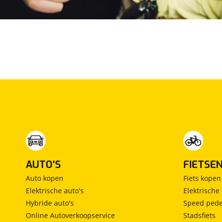
Maxus
(
4
)
Maybach
(
0
)
Mazda
(
865
)
McLaren
(
1
)
Mega
(
0
)
Mercedes-Benz
(
2675
)
MG
(
172
)
Microcar
(
2
)
Microlino
(
0
)
Mini
(
628
)
Mitsubishi
(
416
)
Mobilize
(
0
)
AUTO'S
FIETSE
Morgan
(
0
)
Auto kopen
Fiets kopen
Morris
(
0
)
Elektrische auto's
Elektrische 
Motion
(
2
)
Hybride auto's
Speed pede
Musso
Online Autoverkoopservice
Stadsfiets
(
0
)