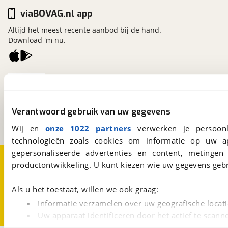
viaBOVAG.nl app
Altijd het meest recente aanbod bij de hand.
Download 'm nu.
viaBOVAG.nl
Kosterijland
15
3981 AJ
Bunnik
Verantwoord gebruik van uw gegevens
Een initiatief van
BOVAG
Wij en
onze 1022 partners
verwerken je persoonl
technologieën zoals cookies om informatie op uw a
gepersonaliseerde advertenties en content, metingen
Over viaBOVAG.nl
Disclaimer- en Privacyverklaring
productontwikkeling. U kunt kiezen wie uw gegevens gebr
Cookievoorkeuren
Vacatures
Als u het toestaat, willen we ook graag:
Informatie verzamelen over uw geografische locati
Uw apparaat identificeren door het actief te scann