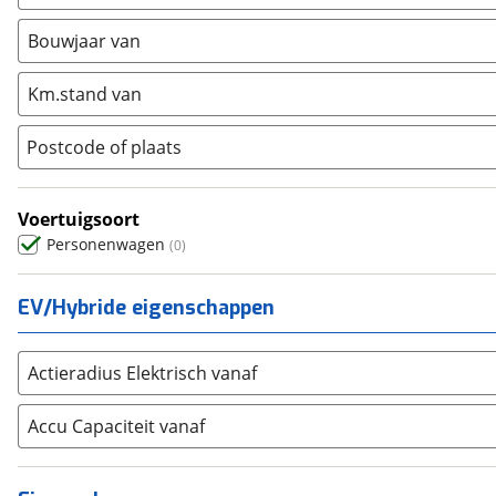
Ford
(
7226
)
Hyundai
(
3683
)
Bouwjaar van
Kia
(
8435
)
Km.stand van
Mazda
(
2794
)
Mercedes-Benz
(
6064
)
Postcode of plaats
Mini
(
2379
)
Nissan
(
2671
)
Voertuigsoort
Opel
(
5735
)
Personenwagen
(
0
)
Peugeot
(
6867
)
Renault
(
7422
)
EV/Hybride eigenschappen
Seat
(
2346
)
SKODA
(
3299
)
Actieradius Elektrisch vanaf
Suzuki
(
2701
)
Toyota
(
8323
)
Accu Capaciteit vanaf
Volkswagen
(
10180
)
Volvo
(
5840
)
Alle merken