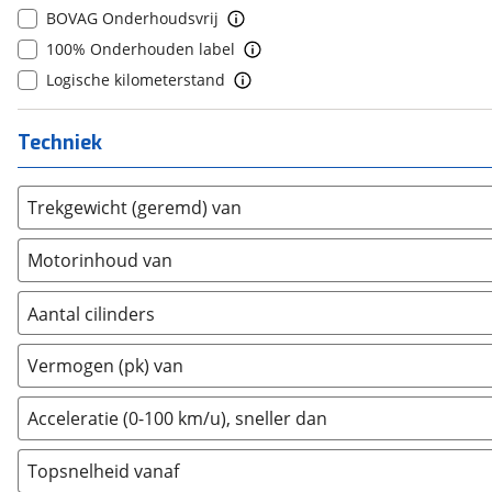
BOVAG Onderhoudsvrij
Casalini
(
1
)
8
(
0
)
100% Onderhouden label
Changan
(
41
)
9
(
0
)
Logische kilometerstand
Chatenet
(
0
)
10+
(
0
)
Chevrolet
(
47
)
Techniek
Chrysler
(
17
)
Citroën
(
3292
)
Trekgewicht (geremd) van
Cupra
(
1144
)
Dacia
(
1466
)
Motorinhoud van
Daewoo
(
1
)
Daihatsu
(
18
)
Aantal cilinders
Daimler
(
2
)
2
(
0
)
DFSK
(
16
)
Vermogen (pk) van
3
(
0
)
Dodge
(
4
)
4
(
0
)
Acceleratie (0-100 km/u), sneller dan
Dongfeng
(
92
)
5
(
0
)
Donkervoort
(
1
)
Topsnelheid vanaf
6
(
0
)
DS
(
494
)