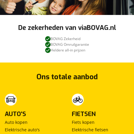
De zekerheden van viaBOVAG.nl
BOVAG Zekerheid
BOVAG Omruilgarantie
Heldere all-in prijzen
Ons totale aanbod
AUTO'S
FIETSEN
Auto kopen
Fiets kopen
Elektrische auto's
Elektrische fietsen