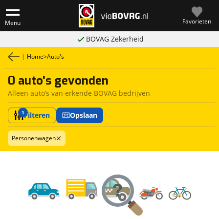
Favorieten
Menu
BOVAG Zekerheid
|
Home
>
Auto's
0 auto's gevonden
Alleen auto’s van erkende BOVAG bedrijven
1
Filteren
Opslaan
Personenwagen