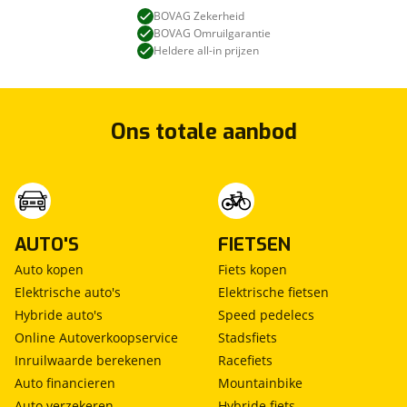
BOVAG Zekerheid
BOVAG Omruilgarantie
Heldere all-in prijzen
Ons totale aanbod
AUTO'S
FIETSEN
Auto kopen
Fiets kopen
Elektrische auto's
Elektrische fietsen
Hybride auto's
Speed pedelecs
Online Autoverkoopservice
Stadsfiets
Inruilwaarde berekenen
Racefiets
Auto financieren
Mountainbike
Auto verzekeren
Hybride fiets