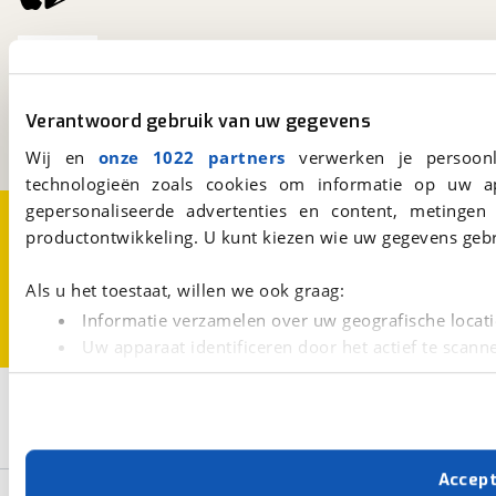
viaBOVAG.nl
Kosterijland
15
3981 AJ
Bunnik
Verantwoord gebruik van uw gegevens
Een initiatief van
BOVAG
Wij en
onze 1022 partners
verwerken je persoonl
technologieën zoals cookies om informatie op uw a
gepersonaliseerde advertenties en content, metingen
Over viaBOVAG.nl
Disclaimer- en Privacyverklaring
productontwikkeling. U kunt kiezen wie uw gegevens gebr
Cookievoorkeuren
Vacatures
Als u het toestaat, willen we ook graag:
Informatie verzamelen over uw geografische locati
Uw apparaat identificeren door het actief te scann
Lees meer over hoe uw persoonlijke gegevens worden ve
Filters
U kunt uw toestemming op elk moment wijzigen of intrekk
Selecteer filters om je zoekopdracht te verfijnen
Met cookies en vergelijkbare technieken zorgen we voor 
Accep
cookies zorgen ervoor dat de website goed werkt. Ook g