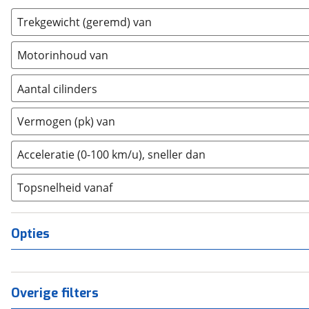
Chrysler
(
17
)
Trekgewicht (geremd) van
Citroën
(
3547
)
Cupra
(
1174
)
Motorinhoud van
Dacia
(
1463
)
Aantal cilinders
Daewoo
(
1
)
Daihatsu
2
(
0
)
(
15
)
Vermogen (pk) van
Daimler
3
(
0
)
(
2
)
De nieuwe Dacia
4
(
0
)
(
3
)
Acceleratie (0-100 km/u), sneller dan
DFSK
5
(
0
)
(
21
)
Topsnelheid vanaf
Dodge
6
(
0
)
(
110
)
Dongfeng
8
(
0
)
(
89
)
Donkervoort
10+
(
0
)
(
1
)
Opties
DS
(
488
)
Estrima
(
2
)
Etalian
(
0
)
Overige filters
Farizon
(
3
)