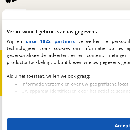
viaBOVAG.nl
Kosterijland
15
3981 AJ
Bunnik
Verantwoord gebruik van uw gegevens
Een initiatief van
BOVAG
Wij en
onze 1022 partners
verwerken je persoonl
technologieën zoals cookies om informatie op uw a
gepersonaliseerde advertenties en content, metingen
Over viaBOVAG.nl
Disclaimer- en Privacyverklaring
productontwikkeling. U kunt kiezen wie uw gegevens gebr
Cookievoorkeuren
Vacatures
Als u het toestaat, willen we ook graag:
Informatie verzamelen over uw geografische locati
Uw apparaat identificeren door het actief te scann
Lees meer over hoe uw persoonlijke gegevens worden ve
Filters
U kunt uw toestemming op elk moment wijzigen of intrekk
Selecteer filters om je zoekopdracht te verfijnen
Met cookies en vergelijkbare technieken zorgen we voor 
Accep
cookies zorgen ervoor dat de website goed werkt. Ook g