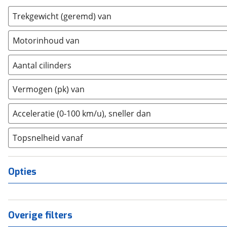
Chrysler
(
17
)
Trekgewicht (geremd) van
Citroën
(
3549
)
Cupra
(
1181
)
Motorinhoud van
Dacia
(
1470
)
Aantal cilinders
Daewoo
(
1
)
Daihatsu
2
(
0
)
(
15
)
Vermogen (pk) van
Daimler
3
(
0
)
(
2
)
DFSK
4
(
0
)
(
21
)
Acceleratie (0-100 km/u), sneller dan
Dodge
5
(
0
)
(
111
)
Topsnelheid vanaf
Dongfeng
6
(
0
)
(
90
)
Donkervoort
8
(
0
)
(
1
)
DS
10+
(
484
(
0
)
)
Opties
Estrima
(
2
)
Etalian
(
0
)
Farizon
(
3
)
Overige filters
Ferrari
(
15
)