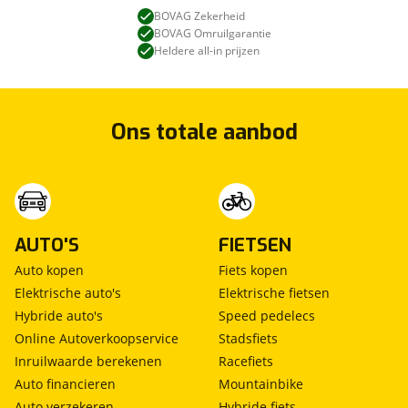
BOVAG Zekerheid
BOVAG Omruilgarantie
Heldere all-in prijzen
Ons totale aanbod
AUTO'S
FIETSEN
Auto kopen
Fiets kopen
Elektrische auto's
Elektrische fietsen
Hybride auto's
Speed pedelecs
Online Autoverkoopservice
Stadsfiets
Inruilwaarde berekenen
Racefiets
Auto financieren
Mountainbike
Auto verzekeren
Hybride fiets