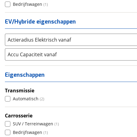
Volkswagen
(
9164
)
Bedrijfswagen
(
1
)
Volvo
(
5016
)
Alle merken
EV/Hybride eigenschappen
Abarth
(
9
)
Aiways
(
16
)
Actieradius Elektrisch vanaf
Aixam
(
0
)
Alfa Romeo
(
407
)
Accu Capaciteit vanaf
Alpina
(
14
)
Alpine
(
75
)
Eigenschappen
Aston Martin
(
3
)
Audi
(
5124
)
Transmissie
Austin
(
0
)
Automatisch
(
2
)
Auto Union
(
0
)
Benimar
(
0
)
Carrosserie
Bentley
(
8
)
SUV / Terreinwagen
(
1
)
BMW
(
9432
)
Bedrijfswagen
(
1
)
Bold
(
0
)