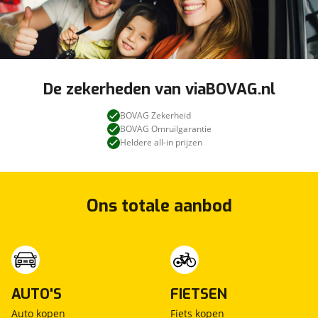
De zekerheden van viaBOVAG.nl
BOVAG Zekerheid
BOVAG Omruilgarantie
Heldere all-in prijzen
Ons totale aanbod
AUTO'S
FIETSEN
Auto kopen
Fiets kopen