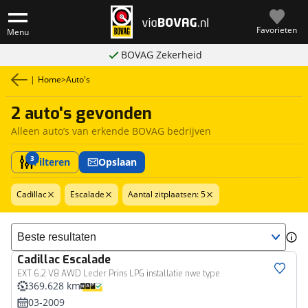
Favorieten
Menu
BOVAG Zekerheid
|
Home
>
Auto's
2 auto's gevonden
Alleen auto’s van erkende BOVAG bedrijven
3
Filteren
Opslaan
Cadillac
Escalade
Aantal zitplaatsen: 5
Sorteer resultaten
Cadillac
Escalade
Bedrijfswagen
EXT 6.2 V8 AWD Leder Prins LPG installatie nwe type
369.628 km
03-2009