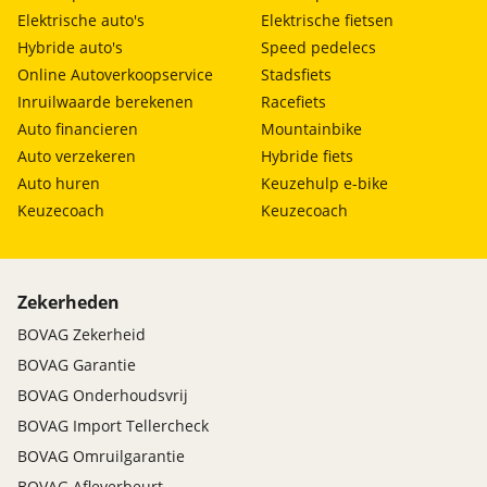
Elektrische auto's
Elektrische fietsen
Hybride auto's
Speed pedelecs
Online Autoverkoopservice
Stadsfiets
Inruilwaarde berekenen
Racefiets
Auto financieren
Mountainbike
Auto verzekeren
Hybride fiets
Auto huren
Keuzehulp e-bike
Keuzecoach
Keuzecoach
Zekerheden
BOVAG Zekerheid
BOVAG Garantie
BOVAG Onderhoudsvrij
BOVAG Import Tellercheck
BOVAG Omruilgarantie
BOVAG Afleverbeurt