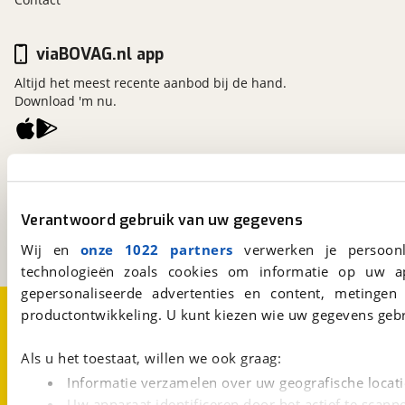
viaBOVAG.nl app
Altijd het meest recente aanbod bij de hand.
Download 'm nu.
viaBOVAG.nl
Kosterijland
15
3981 AJ
Bunnik
Verantwoord gebruik van uw gegevens
Een initiatief van
BOVAG
Wij en
onze 1022 partners
verwerken je persoonl
technologieën zoals cookies om informatie op uw a
gepersonaliseerde advertenties en content, metingen
Over viaBOVAG.nl
Disclaimer- en Privacyverklaring
productontwikkeling. U kunt kiezen wie uw gegevens gebr
Cookievoorkeuren
Vacatures
Als u het toestaat, willen we ook graag:
Informatie verzamelen over uw geografische locati
Uw apparaat identificeren door het actief te scann