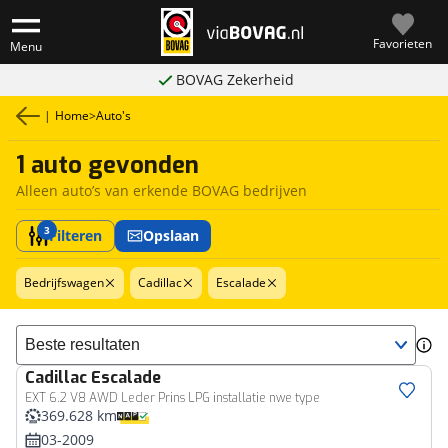
Favorieten
Menu
BOVAG Zekerheid
|
Home
>
Auto's
1 auto gevonden
Alleen auto’s van erkende BOVAG bedrijven
3
Filteren
Opslaan
Bedrijfswagen
Cadillac
Escalade
Sorteer resultaten
Cadillac
Escalade
Bedrijfswagen
EXT 6.2 V8 AWD Leder Prins LPG installatie nwe type
369.628 km
03-2009