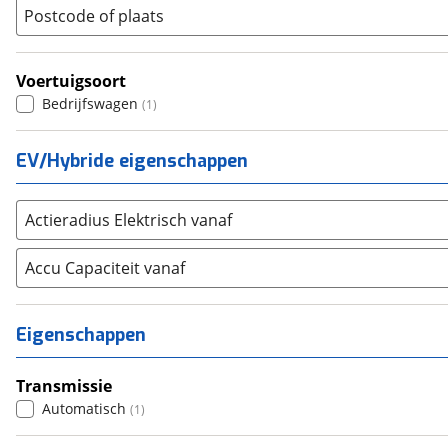
(
408
)
Postcode of plaats
Renault
(
568
)
Seat
(
0
)
Voertuigsoort
SKODA
(
2
)
Bedrijfswagen
(
1
)
Suzuki
(
3
)
Toyota
(
244
)
EV/Hybride eigenschappen
Volkswagen
(
1122
)
Volvo
(
5
)
Actieradius Elektrisch vanaf
Alle merken
Abarth
(
0
)
Accu Capaciteit vanaf
Aiways
(
0
)
Aixam
(
0
)
Alfa Romeo
(
0
)
Eigenschappen
Alpina
(
0
)
Alpine
(
0
)
Transmissie
Aston Martin
Automatisch
(
0
)
(
1
)
Audi
(
4
)