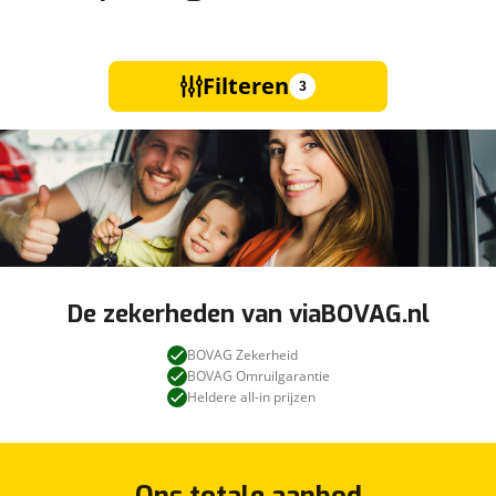
Filteren
3
De zekerheden van viaBOVAG.nl
BOVAG Zekerheid
BOVAG Omruilgarantie
Heldere all-in prijzen