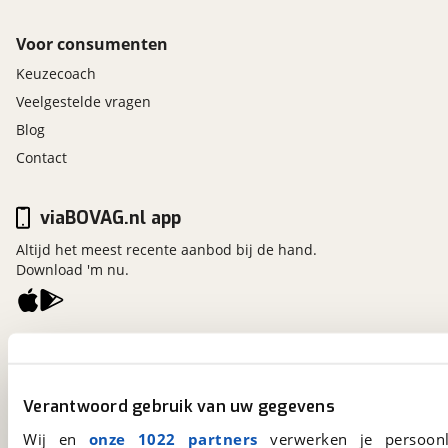
Voor consumenten
Keuzecoach
Veelgestelde vragen
Blog
Contact
viaBOVAG.nl app
Altijd het meest recente aanbod bij de hand.
Download 'm nu.
viaBOVAG.nl
Kosterijland
15
3981 AJ
Bunnik
Verantwoord gebruik van uw gegevens
Een initiatief van
BOVAG
Wij en
onze 1022 partners
verwerken je persoonl