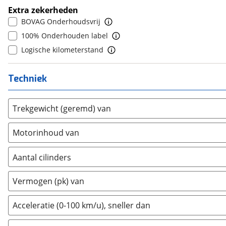
Daewoo
(
0
)
Extra zekerheden
7
(
0
)
BOVAG Onderhoudsvrij
Daihatsu
(
0
)
8
(
0
)
100% Onderhouden label
Daimler
(
0
)
9
(
0
)
Logische kilometerstand
DFSK
(
4
)
10+
(
0
)
Dodge
(
105
)
Techniek
Dongfeng
(
0
)
Donkervoort
(
0
)
DS
Trekgewicht (geremd) van
(
0
)
Estrima
(
0
)
Motorinhoud van
Etalian
(
0
)
Farizon
(
3
)
Aantal cilinders
Ferrari
(
0
)
2
(
0
)
Fiat
(
293
)
Vermogen (pk) van
3
(
0
)
Ford
(
1350
)
4
(
0
)
Acceleratie (0-100 km/u), sneller dan
Ford USA
(
2
)
5
(
0
)
Geely
(
0
)