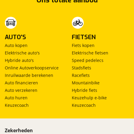
Ons totale aanbod
AUTO'S
FIETSEN
Auto kopen
Fiets kopen
Elektrische auto's
Elektrische fietsen
Hybride auto's
Speed pedelecs
Online Autoverkoopservice
Stadsfiets
Inruilwaarde berekenen
Racefiets
Auto financieren
Mountainbike
Auto verzekeren
Hybride fiets
Auto huren
Keuzehulp e-bike
Keuzecoach
Keuzecoach
Zekerheden