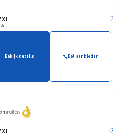
W
X1
18i
Bekijk details
Bel aanbieder
 omruilen
W
X1