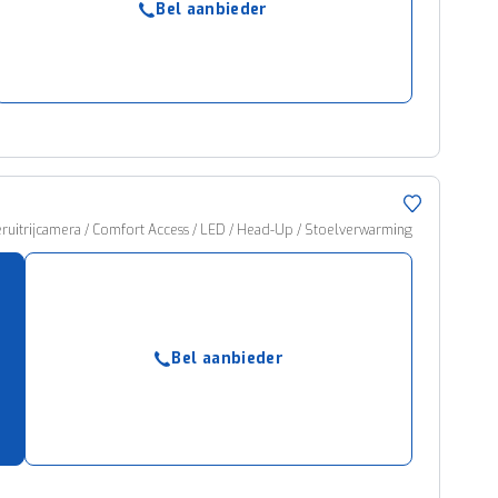
Bel aanbieder
ruiken daarvoor
eme basis. Meer
lleen functionele
passen via de
ruitrijcamera / Comfort Access / LED / Head-Up / Stoelverwarming
Bel aanbieder