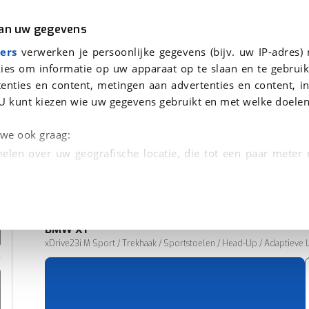
r
Kampeer
van uw gegevens
ers
verwerken je persoonlijke gegevens (bijv. uw IP-adres)
ies om informatie op uw apparaat op te slaan en te gebruik
enties en content, metingen aan advertenties en content, in
nden
U kunt kiezen wie uw gegevens gebruikt en met welke doelen
n we ook graag:
elen over uw geografische locatie, die tot een paar meter
entificeren door het actief te scannen op specifieke
 persoonlijke gegevens worden verwerkt en stel uw voo
BMW
X1
unt uw toestemming op elk moment wijzigen of in
xDrive23i M Sport / Trekhaak / Sportstoelen / Head-Up / Adaptieve LE
57.571 km
09-2024
kbare technieken zorgen we voor een betere en meer persoon
Benzine
en ervoor dat de website goed werkt. Ook gebruiken we anal