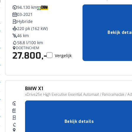
94.130 km
03-2021
Hybride
220 pk (162 kW)
Bekijk deta
46 km
58,8 l/100 km
DOETINCHEM
27.800,-
Vergelijk
BMW
X1
xDrive25e High Executive Essential Automaat / Panoramadak / Ada
117.234 km
06-2020
Hybride
Bekijk details
58,8 l/100 km
WAARDENBURG