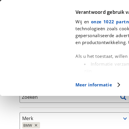
Auto
Fiets
Moto
Verantwoord gebruik 
Wij en
onze 1022 partn
<
Terug
|
Home
>
Auto's
technologieën zoals cook
gepersonaliseerde advert
We hebben 119 auto's voor je gevo
en productontwikkeling. 
Alleen auto’s van erkende BOVAG bedrijven
Als u het toestaat, wille
Informatie verzam
zijn
Uw apparaat id
Basisgegevens
Meer informatie
(fingerprinting)
Lees meer over hoe uw
Zoeken
detailgedeelte
in. U k
Cookieverklaring.
Merk
Met cookies en vergelij
BMW
Functionele cookies zorg