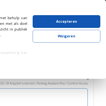
Over viaBOVAG.nl
 met behulp van
Accepteren
en met als doel
zicht in publiek
.
BMW
Wit
X1
Weigeren
Wis alle filters
Zoekopdracht opslaan
 nauwkeurig kan
 eigenschappen
Sorteer resultaten
rkeuren in het
trekken in de
D / M Adaptief onderstel / Parking Assistant Plus / Comfort Access
lijke ervaring.
ytische cookies