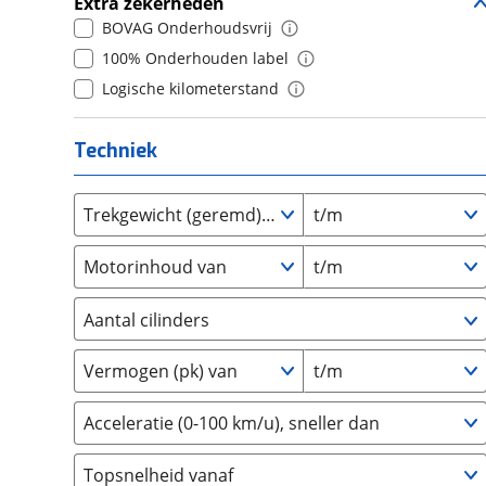
Extra zekerheden
GMC
(
0
)
BOVAG Onderhoudsvrij
Goupil
(
2
)
100% Onderhouden label
Honda
(
110
)
Logische kilometerstand
Hongqi
(
4
)
Hyundai
(
898
)
Techniek
Ineos
(
0
)
Infiniti
(
0
)
Trekgewicht (geremd) van
t/m
Isuzu
(
1
)
Iveco
(
23
)
Motorinhoud van
t/m
JAC
(
1
)
Jaecoo
Aantal cilinders
(
47
)
Jaguar
(
8
)
2
(
0
)
Vermogen (pk) van
t/m
Jeep
(
137
)
3
(
87
)
KGM
(
3
)
4
(
30
)
Acceleratie (0-100 km/u), sneller dan
Kia
(
1683
)
5
(
0
)
Lamborghini
(
0
)
Topsnelheid vanaf
6
(
0
)