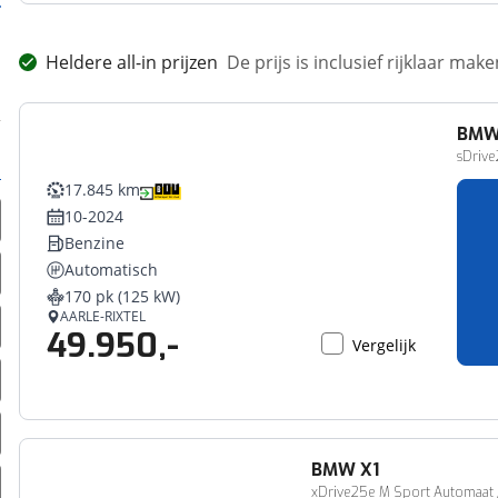
Heldere all-in prijzen
De prijs is inclusief rijklaar ma
BM
sDrive
17.845 km
10-2024
Benzine
Automatisch
170 pk (125 kW)
AARLE-RIXTEL
49.950,-
Vergelijk
BMW
X1
xDrive25e M Sport Automaat /