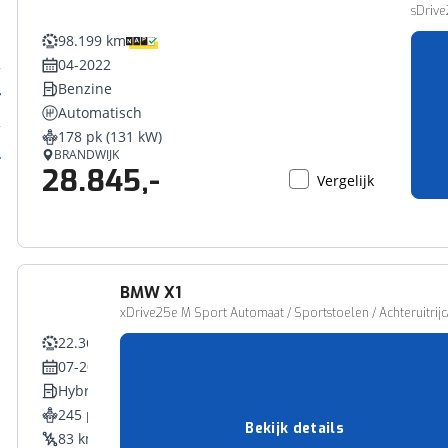
sDrive
98.199 km
04-2022
Benzine
Automatisch
178 pk (131 kW)
BRANDWIJK
28.845,-
Vergelijk
BMW
X1
xDrive25e M Sport Automaat / Sportstoelen / Achteruitrijc
22.362 km
07-2025
Hybride
245 pk (180 kW)
Bekijk details
83 km