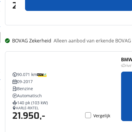
25.850,-
Vergelijk
BOVAG Zekerheid
Alleen aanbod van erkende BOVAG 
BM
sDrive
90.071 km
09-2017
Benzine
Automatisch
140 pk (103 kW)
AARLE-RIXTEL
21.950,-
Vergelijk