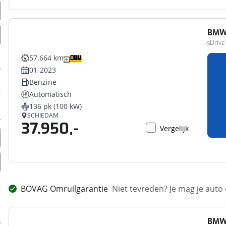
BM
sDrive
57.664 km
01-2023
Benzine
Automatisch
136 pk (100 kW)
SCHIEDAM
37.950,-
Vergelijk
BOVAG Omruilgarantie
Niet tevreden? Je mag je auto
BM